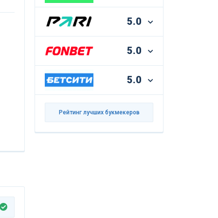
5.0
5.0
5.0
Рейтинг лучших букмекеров