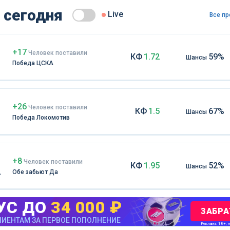
 сегодня
Live
Все пр
+17
Чел
овек
поставили
КФ
1.72
59%
Шансы
Победа ЦСКА
+26
Чел
овек
поставили
КФ
1.5
67%
Шансы
Победа Локомотив
+8
Чел
овек
поставили
КФ
1.95
52%
Шансы
Обе забьют Да
УС ДО
34 000 ₽
ЗАБРА
ИЕНТАМ ЗА ПЕРВОЕ ПОПОЛНЕНИЕ
Реклама. 18+, m