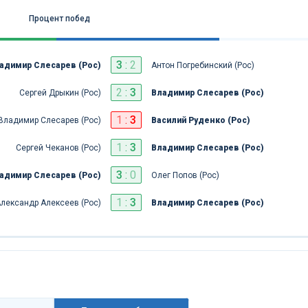
Процент побед
3
:
2
адимир Слесарев (Рос)
Антон Погребинский (Рос)
2
:
3
Сергей Дрыкин (Рос)
Владимир Слесарев (Рос)
1
:
3
Владимир Слесарев (Рос)
Василий Руденко (Рос)
1
:
3
Сергей Чеканов (Рос)
Владимир Слесарев (Рос)
3
:
0
адимир Слесарев (Рос)
Олег Попов (Рос)
1
:
3
лександр Алексеев (Рос)
Владимир Слесарев (Рос)