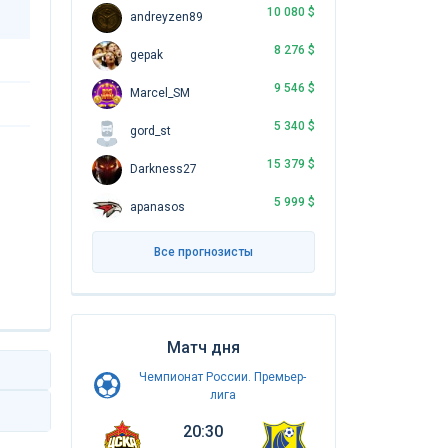
10 080 $
andreyzen89
8 276 $
gepak
9 546 $
Marcel_SM
5 340 $
gord_st
15 379 $
Darkness27
5 999 $
apanasos
Все прогнозисты
Матч дня
Чемпионат России. Премьер-
лига
20:30