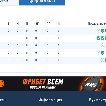
матчи
Турнирная таблица
В
Н
П
ЗГ
ПГ
О
Последние м
0
0
0
0
0
0
0
0
0
0
0
0
0
0
0
0
0
0
0
0
0
0
0
0
0
0
0
0
0
0
озы
Информация
Букмеке