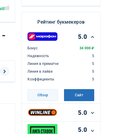
Рейтинг букмекеров
 -
5.0
Бонус
34 000 ₽
Надежность
5
Линия в прематче
5
Линия в лайве
5
Коэффициенты
5
Обзор
Сайт
5.0
5.0