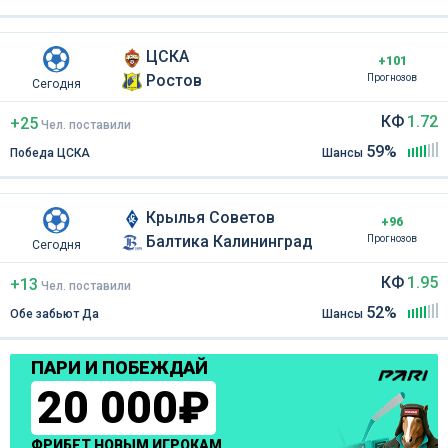
ЦСКА
+101
Ростов
Прогнозов
Сегодня
КФ
1.72
+25
Чел
.
поставили
59%
Победа ЦСКА
Шансы
Крылья Советов
+96
Балтика Калининград
Прогнозов
Сегодня
КФ
1.95
+13
Чел
.
поставили
52%
Обе забьют Да
Шансы
ПАРИ И ПОБЕЖДАЙ
20 000₽
ФРИБЕТ НОВЫМ ИГРОКАМ