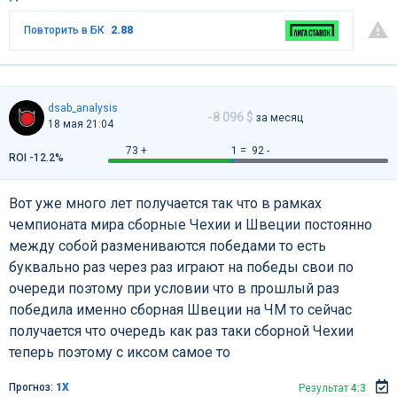
Повторить в БК
2.88
dsab_analysis
-8 096 $
за месяц
18 мая 21:04
73 +
1 =
92 -
ROI -12.2%
Вот уже много лет получается так что в рамках
чемпионата мира сборные Чехии и Швеции постоянно
между собой размениваются победами то есть
буквально раз через раз играют на победы свои по
очереди поэтому при условии что в прошлый раз
победила именно сборная Швеции на ЧМ то сейчас
получается что очередь как раз таки сборной Чехии
теперь поэтому с иксом самое то
Прогноз:
1Х
Результат
4:3