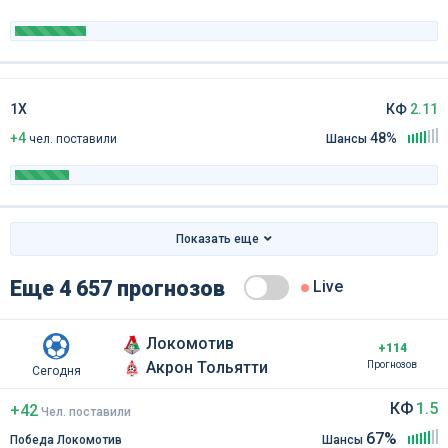
1Х
КФ
2.11
+4
48%
чел
.
поставили
Шансы
Показать еще
Еще 4 657 прогнозов
Live
Локомотив
+114
Акрон Тольятти
Прогнозов
Сегодня
КФ
1.5
+42
Чел
.
поставили
67%
Победа Локомотив
Шансы