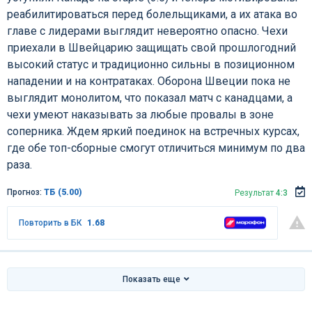
реабилитироваться перед болельщиками, а их атака во
главе с лидерами выглядит невероятно опасно. Чехи
приехали в Швейцарию защищать свой прошлогодний
высокий статус и традиционно сильны в позиционном
нападении и на контратаках. Оборона Швеции пока не
выглядит монолитом, что показал матч с канадцами, а
чехи умеют наказывать за любые провалы в зоне
соперника. Ждем яркий поединок на встречных курсах,
где обе топ-сборные смогут отличиться минимум по два
раза.
Прогноз:
ТБ (5.00)
Результат
4:3
Повторить в БК
1.68
Показать еще