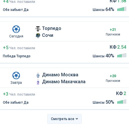
КФ
1.58
+4
Чел
.
поставили
64%
Обе забьют Да
Шансы
Торпедо
+21
Сочи
Прогнозов
Сегодня
КФ
2.54
+5
Чел
.
поставили
40%
Победа Торпедо
Шансы
Динамо Москва
+20
Динамо Махачкала
Прогнозов
Завтра
КФ
2
+3
Чел
.
поставили
50%
Обе забьют Да
Шансы
Смотреть все