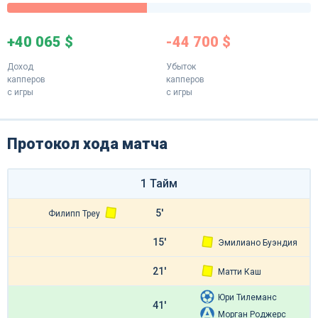
+40 065 $
-44 700 $
Доход
Убыток
капперов
капперов
с игры
с игры
Протокол хода матча
1 Тайм
5'
Филипп Треу
15'
Эмилиано Буэндия
21'
Матти Каш
Юри Тилеманс
41'
Морган Роджерс