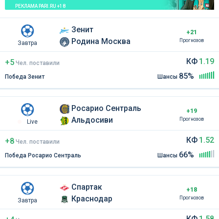
РЕКЛАМА PARI.RU +18
Зенит
+21
Родина Москва
Прогнозов
Завтра
КФ
1.19
+5
Чел
.
поставили
85%
Победа Зенит
Шансы
Росарио Сентраль
+19
Альдосиви
Прогнозов
Live
КФ
1.52
+8
Чел
.
поставили
66%
Победа Росарио Сентраль
Шансы
Спартак
+18
Краснодар
Прогнозов
Завтра
КФ
1.58