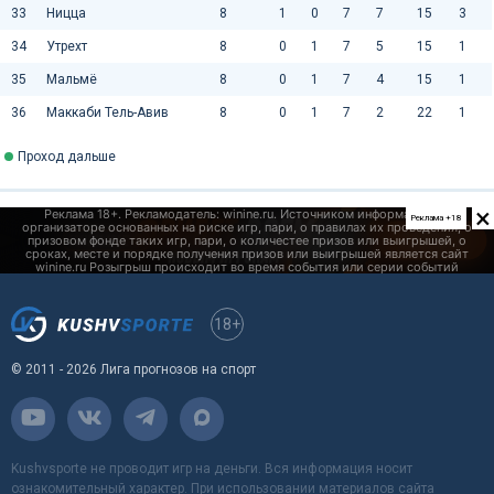
33
Ницца
8
1
0
7
7
15
3
34
Утрехт
8
0
1
7
5
15
1
35
Мальмё
8
0
1
7
4
15
1
36
Маккаби Тель-Авив
8
0
1
7
2
22
1
Проход дальше
×
Реклама +18
18+
© 2011 - 2026 Лига прогнозов на спорт
Kushvsporte не проводит игр на деньги. Вся информация носит
ознакомительный характер. При использовании материалов сайта