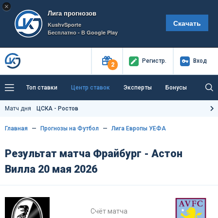
×
Лига прогнозов
Скачать
KushvSporte
Бесплатно - В Google Play
Регистр
.
Вход
2
Топ ставки
Центр ставок
Эксперты
Бонусы
Тренды
Букмекеры
Пресс-центр
Матч дня
ЦСКА - Ростов
Как тут заработать?
Главная
Прогнозы на Футбол
Лига Европы УЕФА
Результат матча Фрайбург - Астон
Вилла 20 мая 2026
Счёт матча