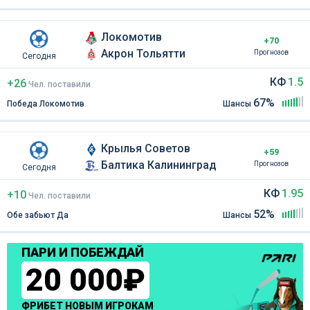
Локомотив
+70
Акрон Тольятти
Прогнозов
Сегодня
КФ
1.5
+26
Чел
.
поставили
67%
Победа Локомотив
Шансы
Крылья Советов
+59
Балтика Калининград
Прогнозов
Сегодня
КФ
1.95
+10
Чел
.
поставили
52%
Обе забьют Да
Шансы
ПАРИ И ПОБЕЖДАЙ
20 000₽
ФРИБЕТ НОВЫМ ИГРОКАМ