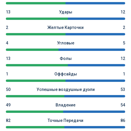
13
Удары
12
2
Желтые Карточки
2
4
Угловые
5
13
Фолы
12
1
Оффсайды
1
50
Успешные воздушные дуэли
53
49
Владение
54
82
Точные Передачи
86