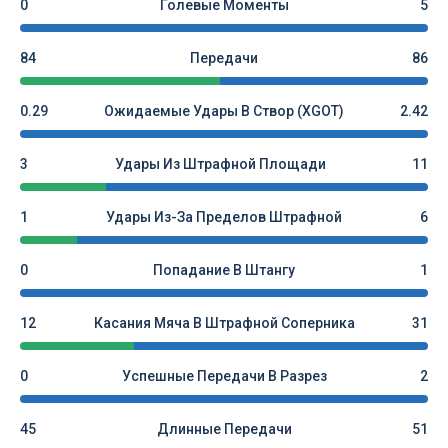
0
Голевые Моменты
5
84
Передачи
86
0.29
Ожидаемые Удары В Створ (xGOT)
2.42
3
Удары Из Штрафной Площади
11
1
Удары Из-За Пределов Штрафной
6
0
Попадание В Штангу
1
12
Касания Мяча В Штрафной Соперника
31
0
Успешные Передачи В Разрез
2
45
Длинные Передачи
51