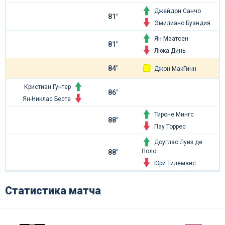
Джейдон Санчо
81'
Эмилиано Буэндия
Ян Маатсен
81'
Люка Динь
84'
Джон МакГинн
Кристиан Гунтер
86'
Ян-Никлас Бесте
Тироне Мингс
88'
Пау Торрес
Доуглас Луиз де
Поло
88'
Юри Тилеманс
Статистика матча