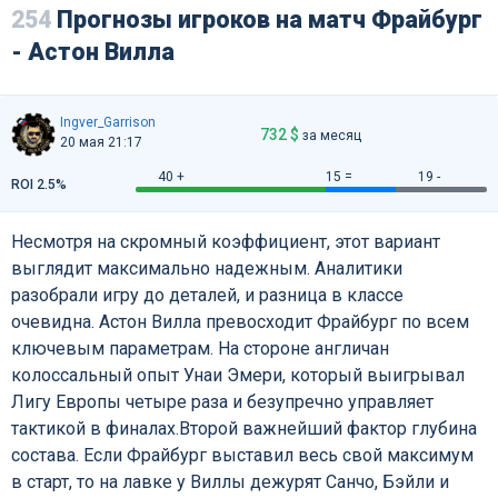
254
Прогнозы игроков на матч Фрайбург
- Астон Вилла
Ingver_Garrison
732 $
за месяц
20 мая 21:17
40 +
15 =
19 -
ROI 2.5%
Несмотря на скромный коэффициент, этот вариант
выглядит максимально надежным. Аналитики
разобрали игру до деталей, и разница в классе
очевидна. Астон Вилла превосходит Фрайбург по всем
ключевым параметрам. На стороне англичан
колоссальный опыт Унаи Эмери, который выигрывал
Лигу Европы четыре раза и безупречно управляет
тактикой в финалах.Второй важнейший фактор глубина
состава. Если Фрайбург выставил весь свой максимум
в старт, то на лавке у Виллы дежурят Санчо, Бэйли и