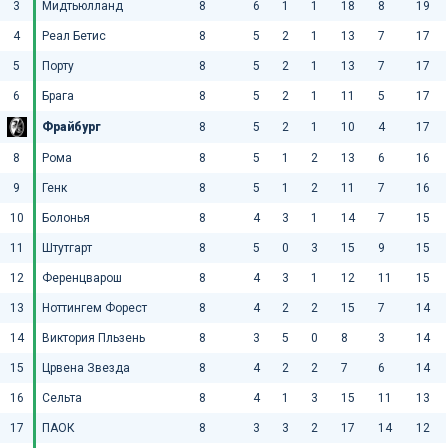
3
Мидтьюлланд
8
6
1
1
18
8
19
4
Реал Бетис
8
5
2
1
13
7
17
5
Порту
8
5
2
1
13
7
17
6
Брага
8
5
2
1
11
5
17
Фрайбург
8
5
2
1
10
4
17
8
Рома
8
5
1
2
13
6
16
9
Генк
8
5
1
2
11
7
16
10
Болонья
8
4
3
1
14
7
15
11
Штутгарт
8
5
0
3
15
9
15
12
Ференцварош
8
4
3
1
12
11
15
13
Ноттингем Форест
8
4
2
2
15
7
14
14
Виктория Пльзень
8
3
5
0
8
3
14
15
Црвена Звезда
8
4
2
2
7
6
14
16
Сельта
8
4
1
3
15
11
13
17
ПАОК
8
3
3
2
17
14
12