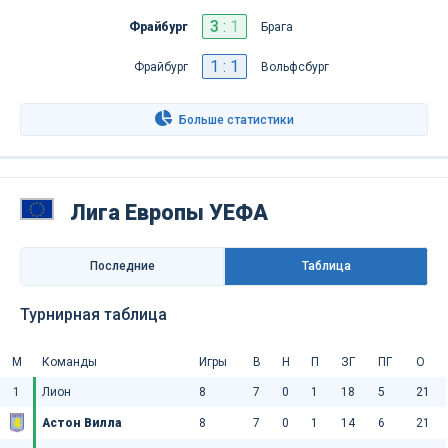
3
:
1
Фрайбург
Брага
1 : 1
Фрайбург
Вольфсбург
Больше статистики
Лига Европы УЕФА
Последниe
Таблица
Турнирная таблица
М
Команды
Игры
В
Н
П
ЗГ
ПГ
О
1
Лион
8
7
0
1
18
5
21
Астон Вилла
8
7
0
1
14
6
21