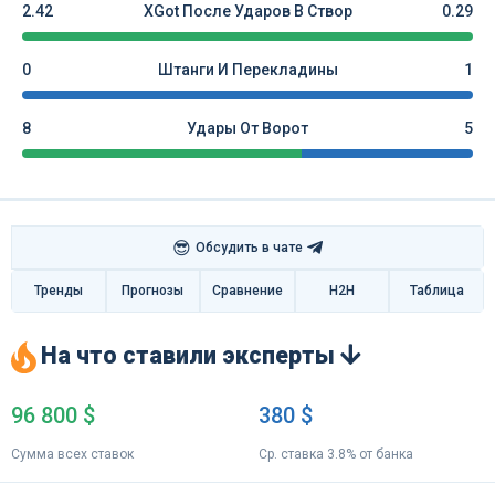
2.42
XGot После Ударов В Створ
0.29
0
Штанги И Перекладины
1
8
Удары От Ворот
5
😎
Обсудить в чате
Тренды
Прогнозы
Сравнение
H2H
Таблица
На что ставили эксперты
96 800 $
380 $
Сумма всех ставок
Ср. ставка 3.8% от банка