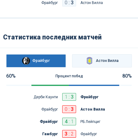
0
:
3
Фрайбург
Астон Вилла
Статистика последних матчей
Фрайбург
Астон Вилла
60%
80%
Процент побед
1
:
3
Дерби Каунти
Фрайбург
0
:
3
Фрайбург
Астон Вилла
4
:
1
Фрайбург
РБ Лейпциг
3
:
2
Гамбург
Фрайбург