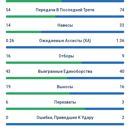
54
Передачи В Последней Трети
74
14
Навесы
33
0.26
Ожидаемые Ассисты (xA)
1.36
16
Отборы
9
43
Выигранные Единоборства
40
19
Выносы
16
6
Перехваты
3
0
Ошибки, Приведшие К Удару
2