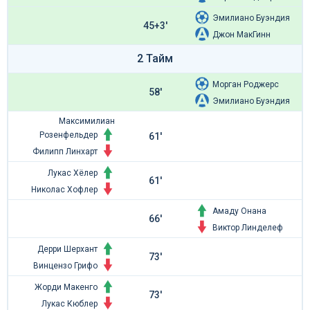
Эмилиано Буэндия
45+3'
Джон МакГинн
2 Тайм
Морган Роджерс
58'
Эмилиано Буэндия
Максимилиан
Розенфельдер
61'
Филипп Линхарт
Лукас Хёлер
61'
Николас Хофлер
Амаду Онана
66'
Виктор Линделеф
Дерри Шерхант
73'
Винцензо Грифо
Жорди Макенго
73'
Лукас Кюблер