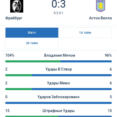
0:3
0:2 0:1
Фрайбург
Астон Вилла
Матч
1й тайм
2й тайм
104%
Владение Мячом
96%
2
Удары В Створ
6
2
Удары Мимо
6
0
Ударов Заблокировано
5
15
Штрафные Удары
15