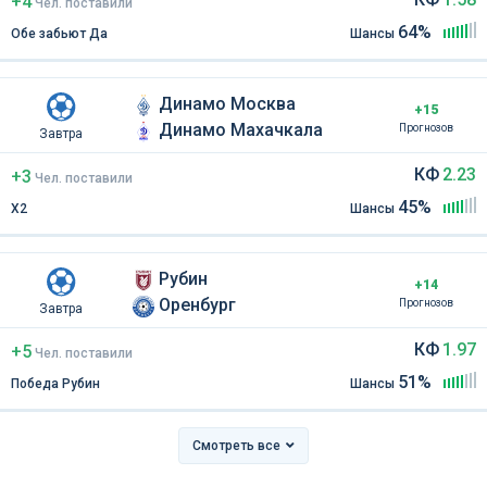
+4
Чел
.
поставили
64%
Обе забьют Да
Шансы
Динамо Москва
+15
Динамо Махачкала
Прогнозов
Завтра
КФ
2.23
+3
Чел
.
поставили
45%
Х2
Шансы
Рубин
+14
Оренбург
Прогнозов
Завтра
КФ
1.97
+5
Чел
.
поставили
51%
Победа Рубин
Шансы
Смотреть все