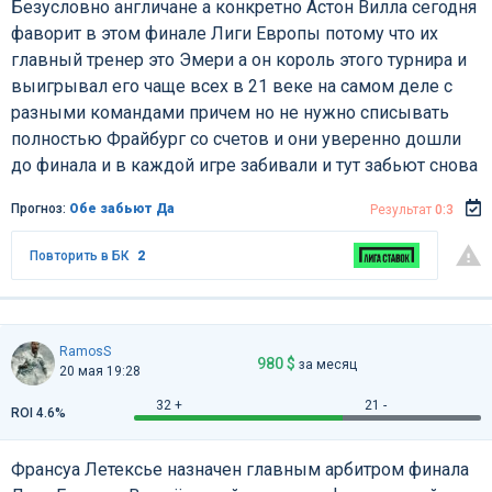
Безусловно англичане а конкретно Астон Вилла сегодня
фаворит в этом финале Лиги Европы потому что их
главный тренер это Эмери а он король этого турнира и
выигрывал его чаще всех в 21 веке на самом деле с
разными командами причем но не нужно списывать
полностью Фрайбург со счетов и они уверенно дошли
до финала и в каждой игре забивали и тут забьют снова
Прогноз:
Обе забьют Да
Результат
0:3
Повторить в БК
2
RamosS
980 $
за месяц
20 мая 19:28
32 +
21 -
ROI 4.6%
Франсуа Летексье назначен главным арбитром финала