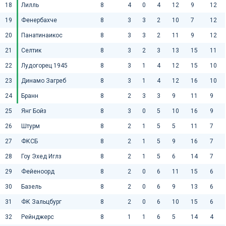
18
Лилль
8
4
0
4
12
9
12
19
Фенербахче
8
3
3
2
10
7
12
20
Панатинаикос
8
3
3
2
11
9
12
21
Селтик
8
3
2
3
13
15
11
22
Лудогорец 1945
8
3
1
4
12
15
10
23
Динамо Загреб
8
3
1
4
12
16
10
24
Бранн
8
2
3
3
9
11
9
25
Янг Бойз
8
3
0
5
10
16
9
26
Штурм
8
2
1
5
5
11
7
27
ФКСБ
8
2
1
5
9
16
7
28
Гоу Эхед Иглз
8
2
1
5
6
14
7
29
Фейеноорд
8
2
0
6
11
15
6
30
Базель
8
2
0
6
9
13
6
31
ФК Зальцбург
8
2
0
6
10
15
6
32
Рейнджерс
8
1
1
6
5
14
4