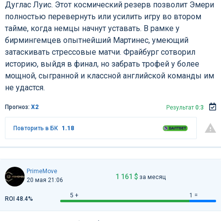
Дуглас Луис. Этот космический резерв позволит Эмери
полностью перевернуть или усилить игру во втором
тайме, когда немцы начнут уставать. В рамке у
бирмингемцев опытнейший Мартинес, умеющий
затаскивать стрессовые матчи. Фрайбург сотворил
историю, выйдя в финал, но забрать трофей у более
мощной, сыгранной и классной английской команды им
не удастся.
Прогноз:
Х2
Результат
0:3
Повторить в БК
1.18
PrimeMove
1 161 $
за месяц
20 мая 21:06
5 +
1 =
ROI 48.4%