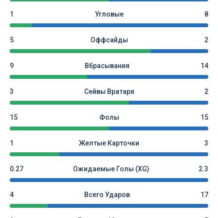
1
Угловые
8
5
Оффсайды
2
9
Вбрасывания
14
3
Сейвы Вратаря
2
15
Фолы
15
1
Желтые Карточки
3
0.27
Ожидаемые Голы (xG)
2.3
4
Всего Ударов
17