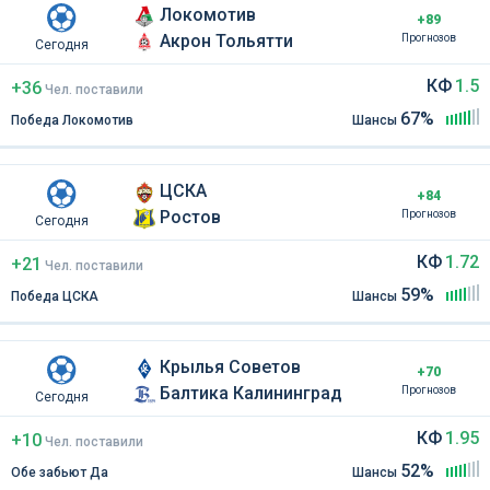
Локомотив
+89
Акрон Тольятти
Прогнозов
Сегодня
КФ
1.5
+36
Чел
.
поставили
67%
Победа Локомотив
Шансы
ЦСКА
+84
Ростов
Прогнозов
Сегодня
КФ
1.72
+21
Чел
.
поставили
59%
Победа ЦСКА
Шансы
Крылья Советов
+70
Балтика Калининград
Прогнозов
Сегодня
КФ
1.95
+10
Чел
.
поставили
52%
Обе забьют Да
Шансы