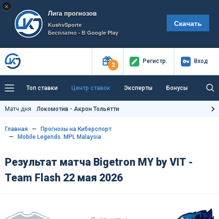
×
Лига прогнозов
Скачать
KushvSporte
Бесплатно - В Google Play
Регистр
.
Вход
2
Топ ставки
Центр ставок
Эксперты
Бонусы
Тренды
Букмекеры
Пресс-центр
Матч дня
Локомотив - Акрон Тольятти
Как тут заработать?
Главная
Прогнозы на Киберспорт
Mobile Legends. MPL Malaysia
Результат матча Bigetron MY by VIT -
Team Flash 22 мая 2026