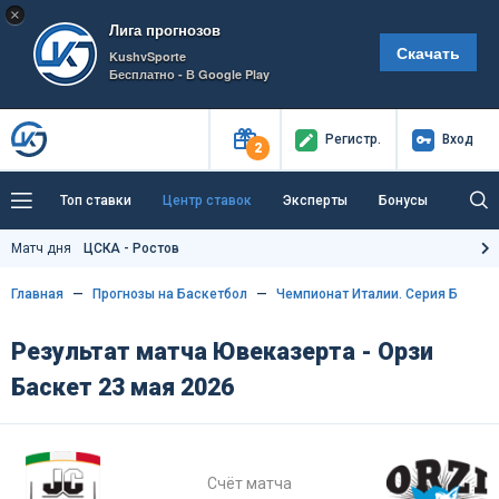
×
Лига прогнозов
Скачать
KushvSporte
Бесплатно - В Google Play
Регистр
.
Вход
2
Топ ставки
Центр ставок
Эксперты
Бонусы
Тренды
Букмекеры
Пресс-центр
Матч дня
ЦСКА - Ростов
Как тут заработать?
Главная
Прогнозы на Баскетбол
Чемпионат Италии. Серия Б
Результат матча Ювеказерта - Орзи
Баскет 23 мая 2026
Счёт матча