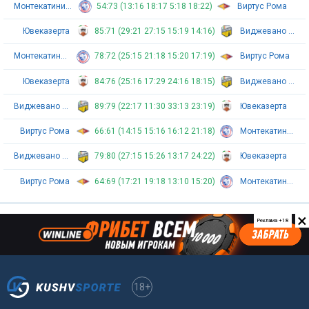
Монтекатини-Терме
54:73 (13:16 18:17 5:18 18:22)
Виртус Рома
Ювеказерта
85:71 (29:21 27:15 15:19 14:16)
Виджевано 1955
Монтекатини-Терме
78:72 (25:15 21:18 15:20 17:19)
Виртус Рома
Ювеказерта
84:76 (25:16 17:29 24:16 18:15)
Виджевано 1955
Виджевано 1955
89:79 (22:17 11:30 33:13 23:19)
Ювеказерта
Виртус Рома
66:61 (14:15 15:16 16:12 21:18)
Монтекатини-Терме
Виджевано 1955
79:80 (27:15 15:26 13:17 24:22)
Ювеказерта
Виртус Рома
64:69 (17:21 19:18 13:10 15:20)
Монтекатини-Терме
×
Реклама +18
18+