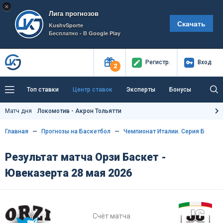
×
Лига прогнозов
Скачать
KushvSporte
Бесплатно - В Google Play
Регистр
.
Вход
2
Топ ставки
Центр ставок
Эксперты
Бонусы
Тренды
Букмекеры
Пресс-центр
Матч дня
Локомотив - Акрон Тольятти
Как тут заработать?
Главная
Прогнозы на Баскетбол
Чемпионат Италии. Серия Б
Результат матча Орзи Баскет -
Ювеказерта 28 мая 2026
Счёт матча