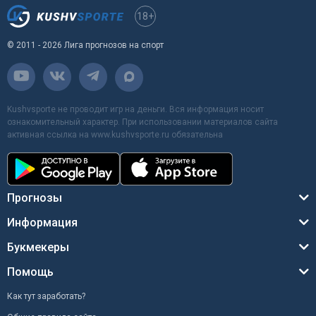
18+
© 2011 - 2026 Лига прогнозов на спорт
Kushvsporte не проводит игр на деньги. Вся информация носит
ознакомительный характер. При использовании материалов сайта
активная ссылка на www.kushvsporte.ru обязательна
Прогнозы
Информация
Букмекеры
Помощь
Как тут заработать?