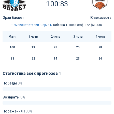
100:83
Орзи Баскет
Ювеказерта
Чемпионат Италии. Серия Б
Таблица 1. Плей-офф. 1/2 финала.
Матч
1 четв
2 четв
3 четв
4 четв
100
19
28
25
28
83
22
14
23
24
Статистика всех прогнозов
1
Победы
0%
Возвраты
0%
Поражения
100%