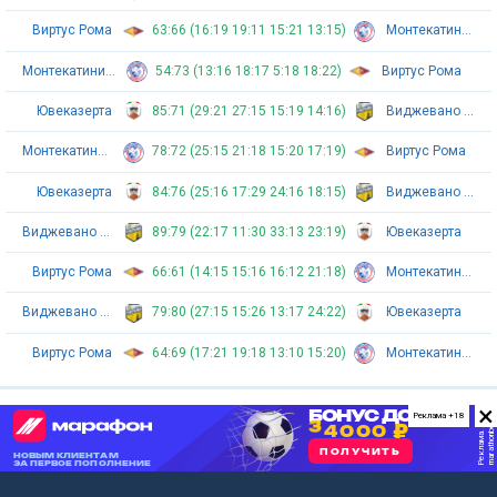
Виртус Рома
63:66 (16:19 19:11 15:21 13:15)
Монтекатини-Терме
Монтекатини-Терме
54:73 (13:16 18:17 5:18 18:22)
Виртус Рома
Ювеказерта
85:71 (29:21 27:15 15:19 14:16)
Виджевано 1955
Монтекатини-Терме
78:72 (25:15 21:18 15:20 17:19)
Виртус Рома
Ювеказерта
84:76 (25:16 17:29 24:16 18:15)
Виджевано 1955
Виджевано 1955
89:79 (22:17 11:30 33:13 23:19)
Ювеказерта
Виртус Рома
66:61 (14:15 15:16 16:12 21:18)
Монтекатини-Терме
Виджевано 1955
79:80 (27:15 15:26 13:17 24:22)
Ювеказерта
Виртус Рома
64:69 (17:21 19:18 13:10 15:20)
Монтекатини-Терме
×
Реклама +18