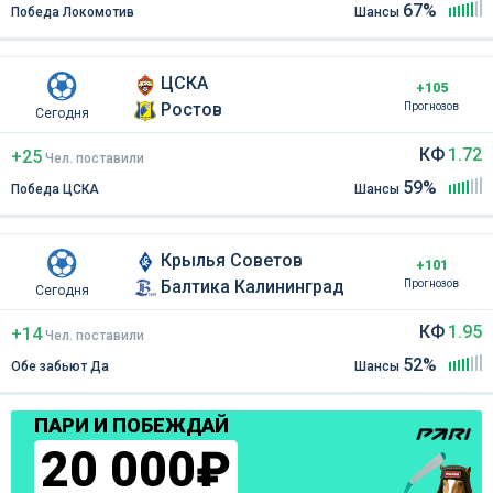
67%
Победа Локомотив
Шансы
ЦСКА
+105
Ростов
Прогнозов
Сегодня
КФ
1.72
+25
Чел
.
поставили
59%
Победа ЦСКА
Шансы
Крылья Советов
+101
Балтика Калининград
Прогнозов
Сегодня
КФ
1.95
+14
Чел
.
поставили
52%
Обе забьют Да
Шансы
ПАРИ И ПОБЕЖДАЙ
20 000₽