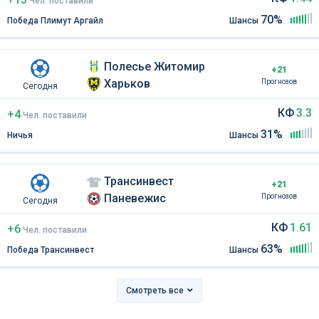
Чел
.
поставили
70%
Победа Плимут Аргайл
Шансы
Полесье Житомир
+21
Харьков
Прогнозов
Сегодня
КФ
3.3
+4
Чел
.
поставили
31%
Ничья
Шансы
Трансинвест
+21
Паневежис
Прогнозов
Сегодня
КФ
1.61
+6
Чел
.
поставили
63%
Победа Трансинвест
Шансы
Смотреть все