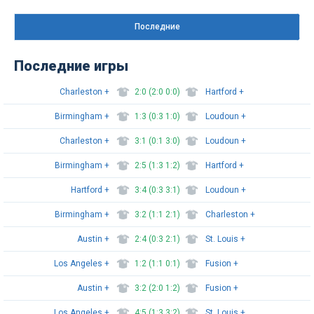
Последниe
Последние игры
Charleston +
2:0 (2:0 0:0)
Hartford +
Birmingham +
1:3 (0:3 1:0)
Loudoun +
Charleston +
3:1 (0:1 3:0)
Loudoun +
Birmingham +
2:5 (1:3 1:2)
Hartford +
Hartford +
3:4 (0:3 3:1)
Loudoun +
Birmingham +
3:2 (1:1 2:1)
Charleston +
Austin +
2:4 (0:3 2:1)
St. Louis +
Los Angeles +
1:2 (1:1 0:1)
Fusion +
Austin +
3:2 (2:0 1:2)
Fusion +
Los Angeles +
4:5 (1:3 3:2)
St. Louis +