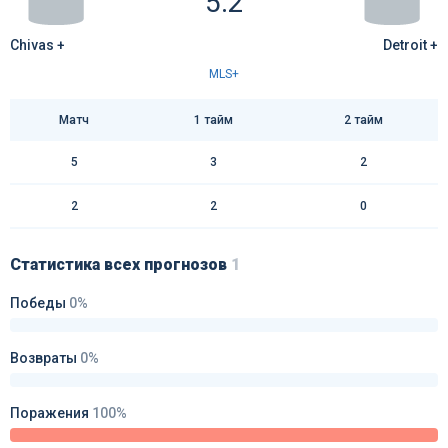
5:2
Chivas +
Detroit +
MLS+
Матч
1 тайм
2 тайм
5
3
2
2
2
0
Статистика всех прогнозов
1
Победы
0%
Возвраты
0%
Поражения
100%