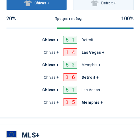
Chivas +
Detroit +
20%
100%
Процент побед
5
:
1
Chivas +
Detroit +
1
:
4
Chivas +
Las Vegas +
5
:
3
Chivas +
Memphis +
3
:
6
Chivas +
Detroit +
5
:
1
Chivas +
Las Vegas +
3
:
5
Chivas +
Memphis +
MLS+