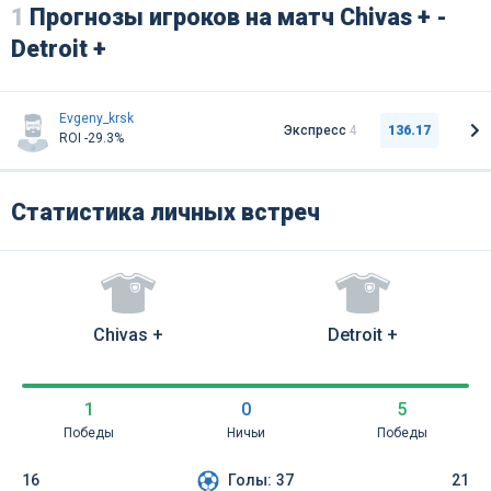
1
Прогнозы игроков на матч Chivas + -
Detroit +
Evgeny_krsk
Экспресс
4
136.17
ROI -29.3%
Статистика личных встреч
Chivas +
Detroit +
1
0
5
Победы
Ничьи
Победы
16
Голы:
37
21