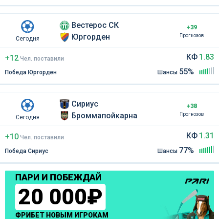
Вестерос СК
+39
Юргорден
Прогнозов
Сегодня
КФ
1.83
+12
Чел
.
поставили
55%
Победа Юргорден
Шансы
Сириус
+38
Броммапойкарна
Прогнозов
Сегодня
КФ
1.31
+10
Чел
.
поставили
77%
Победа Сириус
Шансы
ПАРИ И ПОБЕЖДАЙ
20 000₽
ФРИБЕТ НОВЫМ ИГРОКАМ