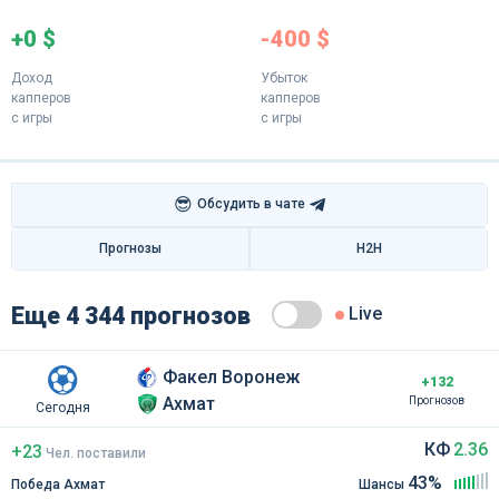
+0 $
-400 $
Доход
Убыток
капперов
капперов
с игры
с игры
😎
Обсудить в чате
Прогнозы
H2H
Еще 4 344 прогнозов
Live
Факел Воронеж
+132
Ахмат
Прогнозов
Сегодня
КФ
2.36
+23
Чел
.
поставили
43%
Победа Ахмат
Шансы