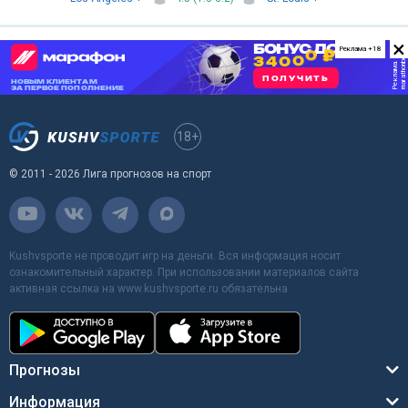
×
Реклама +18
18+
© 2011 - 2026 Лига прогнозов на спорт
Kushvsporte не проводит игр на деньги. Вся информация носит
ознакомительный характер. При использовании материалов сайта
активная ссылка на www.kushvsporte.ru обязательна
Прогнозы
Информация