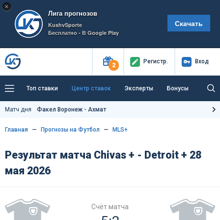
×
Лига прогнозов
Скачать
KushvSporte
Бесплатно - В Google Play
Регистр
.
Вход
2
Топ ставки
Центр ставок
Эксперты
Бонусы
Тренды
Букмекеры
Пресс-центр
Матч дня
Факел Воронеж - Ахмат
Как тут заработать?
Главная
Прогнозы на Футбол
MLS+
Результат матча Chivas + - Detroit + 28
мая 2026
Счёт матча