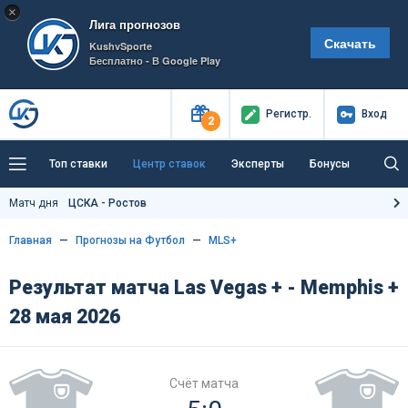
×
Лига прогнозов
Скачать
KushvSporte
Бесплатно - В Google Play
Регистр
.
Вход
2
Топ ставки
Центр ставок
Эксперты
Бонусы
Тренды
Букмекеры
Пресс-центр
Матч дня
ЦСКА - Ростов
Как тут заработать?
Главная
Прогнозы на Футбол
MLS+
Результат матча Las Vegas + - Memphis +
28 мая 2026
Счёт матча