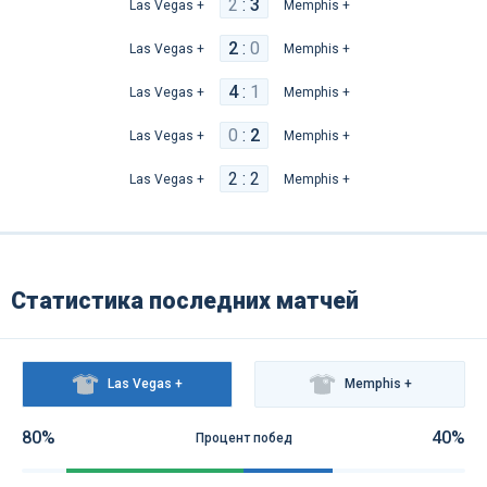
2
:
3
Las Vegas +
Memphis +
2
:
0
Las Vegas +
Memphis +
4
:
1
Las Vegas +
Memphis +
0
:
2
Las Vegas +
Memphis +
2 : 2
Las Vegas +
Memphis +
Статистика последних матчей
Las Vegas +
Memphis +
80%
40%
Процент побед