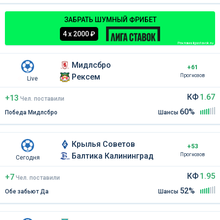
ЗАБРАТЬ ШУМНЫЙ ФРИБЕТ
4 х 2000 ₽
Реклама ligastavok.ru
Мидлсбро
+61
Рексем
Прогнозов
Live
КФ
1.67
+13
Чел
.
поставили
60%
Победа Мидлсбро
Шансы
Крылья Советов
+53
Балтика Калининград
Прогнозов
Сегодня
КФ
1.95
+7
Чел
.
поставили
52%
Обе забьют Да
Шансы