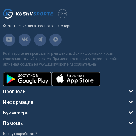
18+
© 2011 - 2026 Лига прогнозов на спорт
Kushvsporte не проводит игр на деньги. Вся информация носит
ознакомительный характер. При использовании материалов сайта
активная ссылка на www.kushvsporte.ru обязательна
Прогнозы
Информация
Букмекеры
Помощь
Как тут заработать?