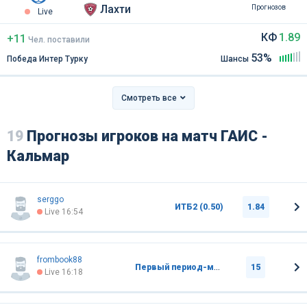
Лахти
Прогнозов
Live
КФ
1.89
+11
Чел
.
поставили
53%
Победа Интер Турку
Шансы
Смотреть все
19
Прогнозы игроков на матч ГАИС -
Кальмар
serggo
ИТБ2 (0.50)
1.84
Live 16:54
frombook88
Первый период-матч НП2
15
Live 16:18