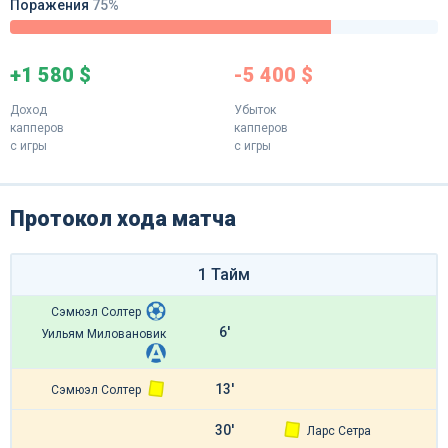
Поражения
75%
+1 580 $
-5 400 $
Доход
Убыток
капперов
капперов
с игры
с игры
Протокол хода матча
1 Тайм
Сэмюэл Солтер
6'
Уильям Миловановик
13'
Сэмюэл Солтер
30'
Ларс Сетра