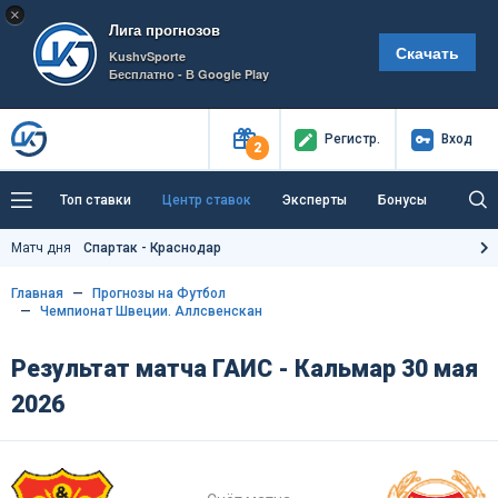
×
Лига прогнозов
Скачать
KushvSporte
Бесплатно - В Google Play
Регистр
.
Вход
2
Топ ставки
Центр ставок
Эксперты
Бонусы
Тренды
Букмекеры
Пресс-центр
Матч дня
Спартак - Краснодар
Как тут заработать?
Главная
Прогнозы на Футбол
Чемпионат Швеции. Аллсвенскан
Результат матча ГАИС - Кальмар 30 мая
2026