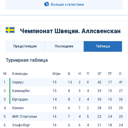
Больше статистики
Чемпионат Швеции. Аллсвенскан
Предстоящие
Последниe
Таблица
Турнирная таблица
М
Команды
Игры
В
Н
П
ЗГ
ПГ
О
1
Сириус
15
13
2
0
42
17
41
2
Хаммарбю
15
8
3
4
33
15
27
3
Юргорден
14
8
2
4
33
15
26
4
Хеккен
15
6
7
2
28
23
25
5
АИК Стокгольм
16
7
4
5
22
24
25
6
Эльфсборг
16
6
6
4
21
18
24