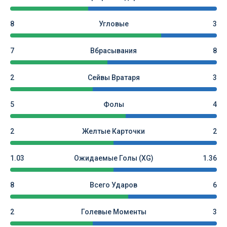
8
Угловые
3
7
Вбрасывания
8
2
Сейвы Вратаря
3
5
Фолы
4
2
Желтые Карточки
2
1.03
Ожидаемые Голы (xG)
1.36
8
Всего Ударов
6
2
Голевые Моменты
3