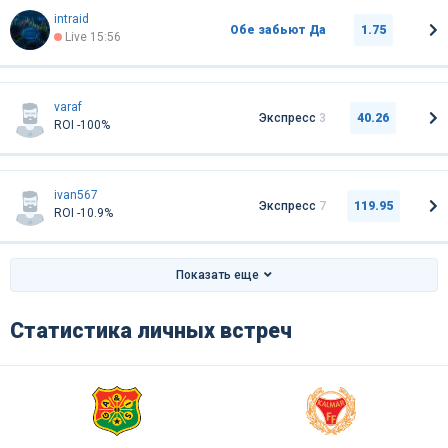
intraid
Обе забьют Да
1.75
Live 15:56
varaf
Экспресс
3
40.26
ROI -100%
ivan567
Экспресс
7
119.95
ROI -10.9%
Показать еще
Статистика личных встреч