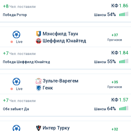
КФ
1.86
+8
Чел
.
поставили
54%
Победа Ротор
Шансы
Мэнсфилд Таун
+37
Шеффилд Юнайтед
Прогнозов
Live
КФ
1.84
+7
Чел
.
поставили
55%
Победа Шеффилд Юнайтед
Шансы
Зульте-Варегем
+35
Генк
Прогнозов
Live
КФ
1.57
+7
Чел
.
поставили
64%
Обе забьют Да
Шансы
Интер Турку
+32