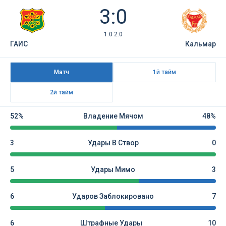
3:0
1:0 2:0
ГАИС
Кальмар
Матч
1й тайм
2й тайм
52%
Владение Мячом
48%
3
Удары В Створ
0
5
Удары Мимо
3
6
Ударов Заблокировано
7
6
Штрафные Удары
10