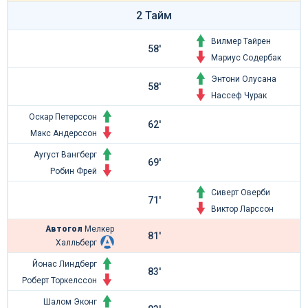
2 Тайм
Вилмер Тайрен
58'
Мариус Содербак
Энтони Олусана
58'
Нассеф Чурак
Оскар Петерссон
62'
Макс Андерссон
Аугуст Вангберг
69'
Робин Фрей
Сиверт Оверби
71'
Виктор Ларссон
Автогол
Мелкер
81'
Халльберг
Йонас Линдберг
83'
Роберт Торкелссон
Шалом Эконг