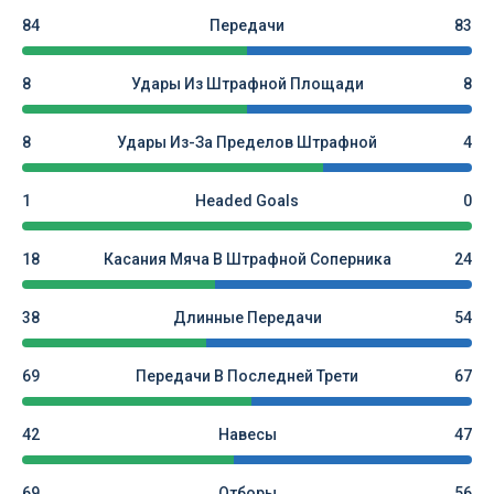
84
Передачи
83
8
Удары Из Штрафной Площади
8
8
Удары Из-За Пределов Штрафной
4
1
Headed Goals
0
18
Касания Мяча В Штрафной Соперника
24
38
Длинные Передачи
54
69
Передачи В Последней Трети
67
42
Навесы
47
69
Отборы
56