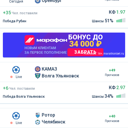
Оренбург
Сегодня
КФ
1.97
+35
Чел
.
поставили
51%
Победа Рубин
Шансы
БОНУС ДО
34 000 ₽
НОВЫМ КЛИЕНТАМ
ЗАБРАТЬ
ЗА ПЕРВОЕ ПОПОЛНЕНИЕ
Реклама. 18+, marathonbet.ru
КАМАЗ
+49
Волга Ульяновск
Прогнозов
Live
КФ
2.97
+6
Чел
.
поставили
34%
Победа Волга Ульяновск
Шансы
Ротор
+40
Челябинск
Прогнозов
Live