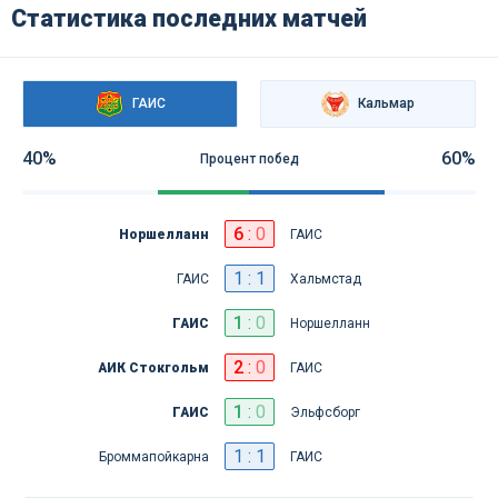
Статистика последних матчей
ГАИС
Кальмар
40%
60%
Процент побед
6
:
0
Норшелланн
ГАИС
1 : 1
ГАИС
Хальмстад
1
:
0
ГАИС
Норшелланн
2
:
0
АИК Стокгольм
ГАИС
1
:
0
ГАИС
Эльфсборг
1 : 1
Броммапойкарна
ГАИС