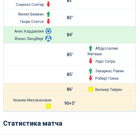
83'
Сэмюэл Солтер
Филип Бекман
83'
Генри Слетсё
Анес Кардаклия
84'
Йонас Линдберг
Абдуссалам
Магашы
85'
Ларс Сетра
Закариас Равик
85'
Роберт Гояни
86'
Вилмер Тайрен
Уильям Миловановик
90+5'
Статистика матча