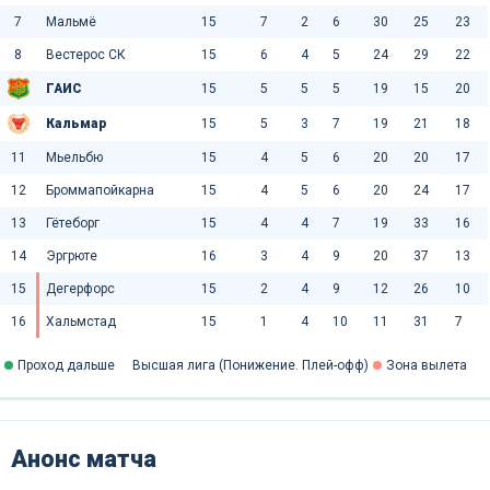
7
Мальмё
15
7
2
6
30
25
23
8
Вестерос СК
15
6
4
5
24
29
22
ГАИС
15
5
5
5
19
15
20
Кальмар
15
5
3
7
19
21
18
11
Мьельбю
15
4
5
6
20
20
17
12
Броммапойкарна
15
4
5
6
20
24
17
13
Гётеборг
15
4
4
7
19
33
16
14
Эргрюте
16
3
4
9
20
37
13
15
Дегерфорс
15
2
4
9
12
26
10
16
Хальмстад
15
1
4
10
11
31
7
Проход дальше
Высшая лига (Понижение. Плей-офф)
Зона вылета
Анонс матча