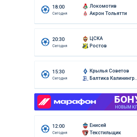
Локомотив
18:00
Акрон Тольятти
Сегодня
ЦСКА
20:30
Ростов
Сегодня
Крылья Советов
15:30
Балтика Калининград
Сегодня
БОН
НОВЫМ КЛ
Енисей
12:00
Текстильщик
Сегодня