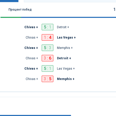
1
Процент побед
5
:
1
Chivas +
Detroit +
1
:
4
Chivas +
Las Vegas +
5
:
3
Chivas +
Memphis +
3
:
6
Chivas +
Detroit +
5
:
1
Chivas +
Las Vegas +
3
:
5
Chivas +
Memphis +