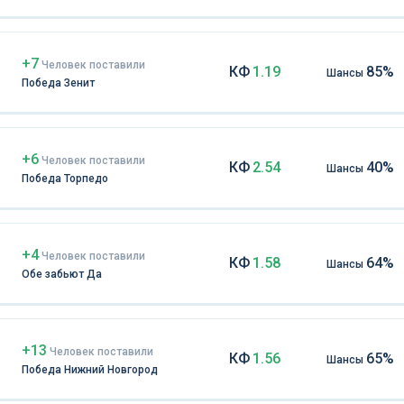
+7
Чел
овек
поставили
КФ
1.19
85%
Шансы
Победа Зенит
+6
Чел
овек
поставили
КФ
2.54
40%
Шансы
Победа Торпедо
+4
Чел
овек
поставили
КФ
1.58
64%
Шансы
Обе забьют Да
+13
Чел
овек
поставили
КФ
1.56
65%
Шансы
Победа Нижний Новгород