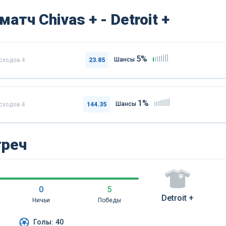
атч Chivas + - Detroit +
5%
Шансы
исходов
4
23.85
1%
Шансы
исходов
4
144.35
треч
0
5
Detroit +
Ничьи
Победы
Голы:
40