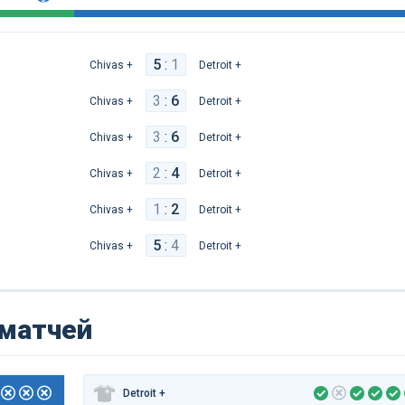
5
:
1
Chivas +
Detroit +
3
:
6
Chivas +
Detroit +
3
:
6
Chivas +
Detroit +
2
:
4
Chivas +
Detroit +
1
:
2
Chivas +
Detroit +
5
:
4
Chivas +
Detroit +
 матчей
Detroit +