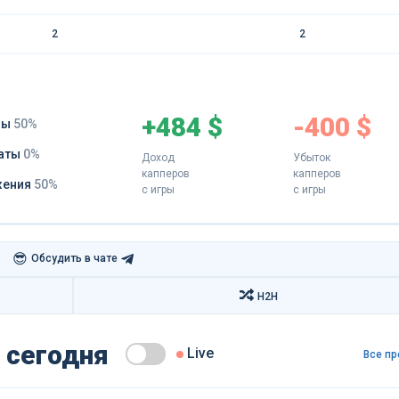
2
2
+484 $
-400 $
ды
50%
аты
0%
Доход
Убыток
капперов
капперов
жения
50%
с игры
с игры
😎
Обсудить в чате
H2H
 сегодня
Live
Все пр