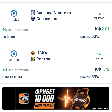
Альянса Атлетико
+16
Сьенсиано
Прогнозов
Live
КФ
2.01
+5
Чел
.
поставили
50%
ТБ (1.50)
Шансы
ЦСКА
+14
Ростов
Прогнозов
Завтра
КФ
1.72
+4
Чел
.
поставили
59%
Победа ЦСКА
Шансы
Реклама winline.ru