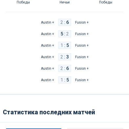
Победы
Ничьи
Победы
2
:
6
Austin +
Fusion +
5
:
2
Austin +
Fusion +
1
:
5
Austin +
Fusion +
2
:
3
Austin +
Fusion +
2
:
6
Austin +
Fusion +
1
:
5
Austin +
Fusion +
Статистика последних матчей