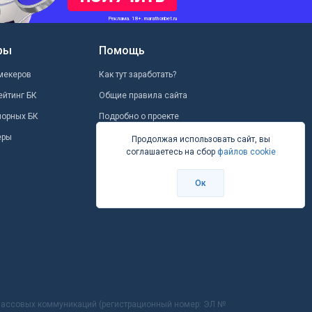
ры
Помощь
мекеров
Как тут заработать?
ейтинг БК
Общие правила сайта
шорных БК
Подробно о проекте
еры
Школа ставок
Продолжая использовать сайт, вы
соглашаетесь на сбор
файлов cookie
Вопрос-ответ
Контакты
Ок
 массовых коммуникаций (регистрационный номер: ЭЛ №