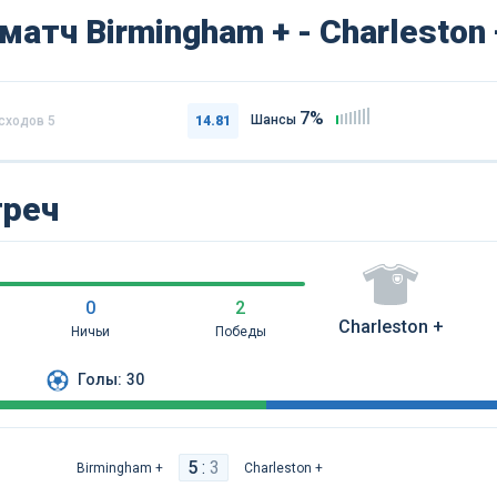
атч Birmingham + - Charleston 
7%
Шансы
исходов
5
14.81
треч
0
2
Charleston +
Ничьи
Победы
Голы:
30
5
:
3
Birmingham +
Charleston +