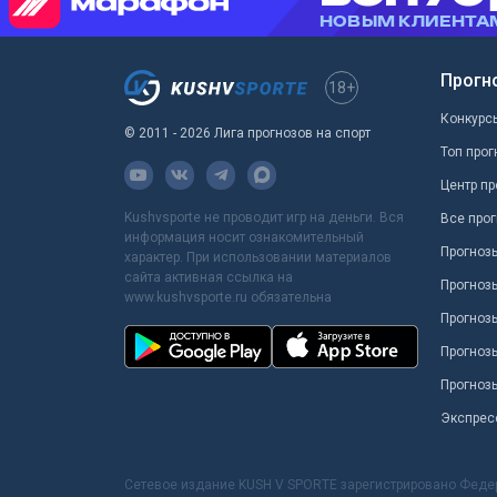
Прогн
18+
Конкурс
© 2011 - 2026 Лига прогнозов на спорт
Топ прог
Центр пр
Kushvsporte не проводит игр на деньги. Вся
Все прог
информация носит ознакомительный
Прогноз
характер. При использовании материалов
сайта активная ссылка на
Прогноз
www.kushvsporte.ru обязательна
Прогнозы
Прогноз
Прогноз
Экспрес
Сетевое издание KUSH V SPORTE зарегистрировано Феде