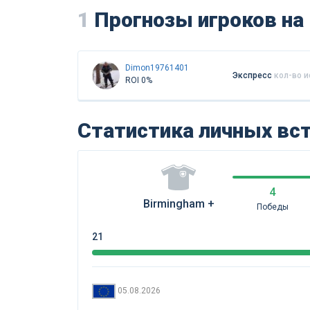
1
Прогнозы игроков на м
Dimon19761401
Экспресс
кол-во 
ROI 0%
Статистика личных вс
4
Birmingham +
Победы
21
05.08.2026