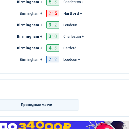
5
:
3
Birmingham +
Charleston +
2
:
5
Birmingham +
Hartford +
3
:
2
Birmingham +
Loudoun +
3
:
0
Birmingham +
Charleston +
4
:
3
Birmingham +
Hartford +
2 : 2
Birmingham +
Loudoun +
Прошедшие матчи