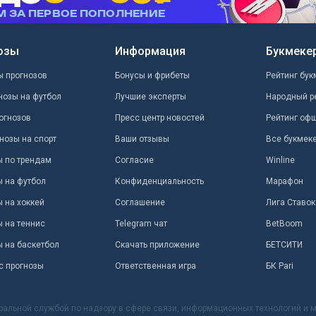
озы
Информация
Букмеке
ы прогнозов
Бонусы и фрибеты
Рейтинг бук
нозы на футбол
Лучшие эксперты
Народный р
огнозов
Пресс центр новостей
Рейтинг оф
нозы на спорт
Ваши отзывы
Все букмек
ы по трендам
Согласие
Winline
ы на футбол
Конфиденциальность
Марафон
 на хоккей
Соглашение
Лига Ставок
ы на теннис
Telegram чат
BetBoom
ы на баскетбол
Скачать приложение
БЕТСИТИ
с прогнозы
Ответственная игра
БК Pari
ральной службой по надзору в сфере связи, информационных технологий и