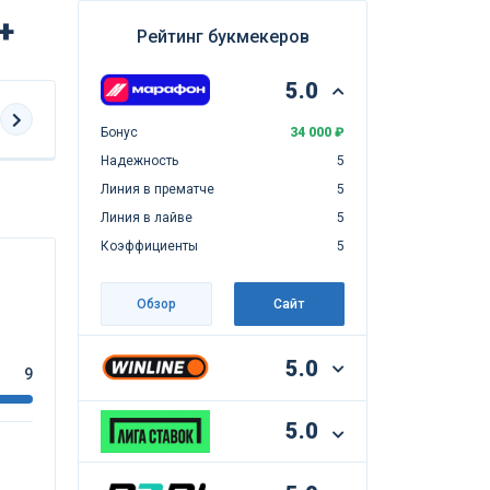
+
Рейтинг букмекеров
5.0
Бонус
34 000 ₽
Надежность
5
Линия в прематче
5
Линия в лайве
5
Коэффициенты
5
Обзор
Сайт
5.0
9
5.0