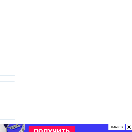
×
Реклама +18