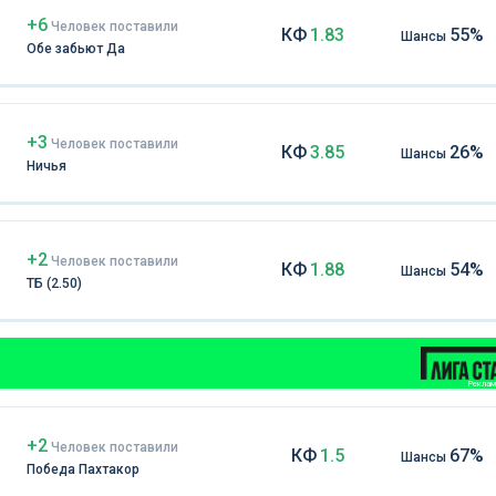
+6
Чел
овек
поставили
КФ
1.83
55%
Шансы
Обе забьют Да
+3
Чел
овек
поставили
КФ
3.85
26%
Шансы
Ничья
+2
Чел
овек
поставили
КФ
1.88
54%
Шансы
ТБ (2.50)
Реклама
+2
Чел
овек
поставили
КФ
1.5
67%
Шансы
Победа Пахтакор