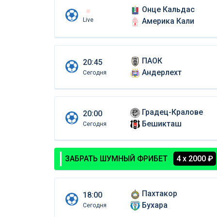
Онце Кальдас
Live
Америка Кали
ПАОК
20:45
Андерлехт
Сегодня
Градец-Кралове
20:00
Бешикташ
Сегодня
ЗАБРАТЬ ШУМНЫЙ ФРИБЕТ
4 х 2000 ₽
Пахтакор
18:00
Бухара
Сегодня