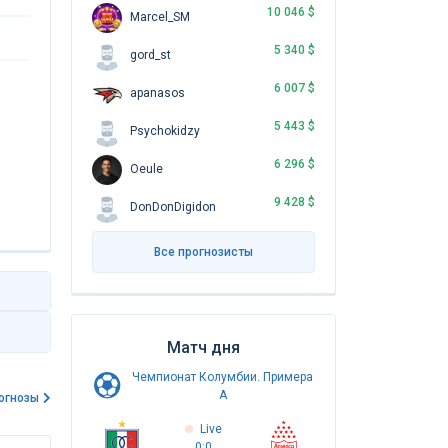
10 046 $
Marcel_SM
5 340 $
gord_st
6 007 $
apanasos
5 443 $
Psychokidzy
6 296 $
Oeule
9 428 $
DonDonDigidon
Все прогнозисты
Матч дня
Чемпионат Колумбии. Примера
A
огнозы
Live
0:0