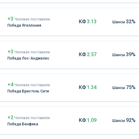
+3
Чел
овек
поставили
КФ
3.13
32%
Шансы
Победа Ягеллония
+3
Чел
овек
поставили
КФ
2.57
39%
Шансы
Победа Лос-Анджелес
+4
Чел
овек
поставили
КФ
1.34
75%
Шансы
Победа Бристоль Сити
+2
Чел
овек
поставили
КФ
1.09
92%
Шансы
Победа Бенфика