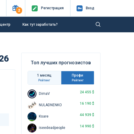
Регистр
ация
Вход
2
-центр
Как тут заработать?
026
Топ лучших прогнозистов
1 месяц
Профи
Рейтинг
Рейтинг
24 455 $
DimaV
16 190 $
NULADNENKO
44 939 $
Ksare
14 990 $
iseedeadpeople