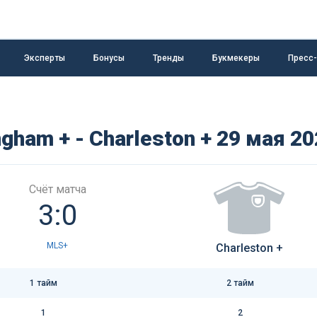
Эксперты
Бонусы
Тренды
Букмекеры
Пресс
gham + - Charleston + 29 мая 2
Счёт матча
3:0
MLS+
Charleston +
1 тайм
2 тайм
1
2