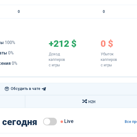
0
0
+212 $
0 $
ды
100%
аты
0%
Доход
Убыток
капперов
капперов
жения
0%
с игры
с игры
😎
Обсудить в чате
H2H
 сегодня
Live
Все пр