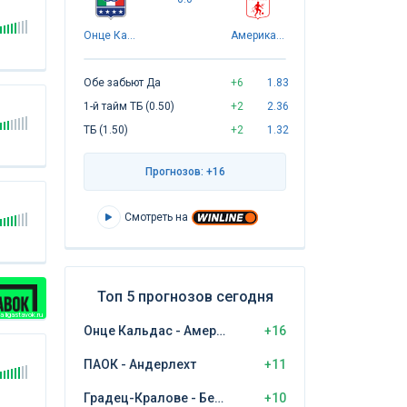
Онце Кальдас
Америка Кали
Обе забьют Да
+6
1.83
1-й тайм ТБ (0.50)
+2
2.36
ТБ (1.50)
+2
1.32
Прогнозов: +16
Смотреть на
Топ 5 прогнозов сегодня
 ligastavok.ru
Онце Кальдас - Америка Кали
+16
ПАОК - Андерлехт
+11
Градец-Кралове - Бешикташ
+10