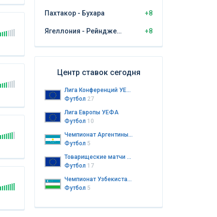
Пахтакор - Бухара
+8
Ягеллония - Рейнджерс
+8
Центр ставок сегодня
Лига Конференций УЕФА
Футбол
27
Лига Европы УЕФА
Футбол
10
Чемпионат Аргентины. Резервная лига
Футбол
5
Товарищеские матчи клубов
Футбол
17
Чемпионат Узбекистана. ПФЛ
Футбол
5