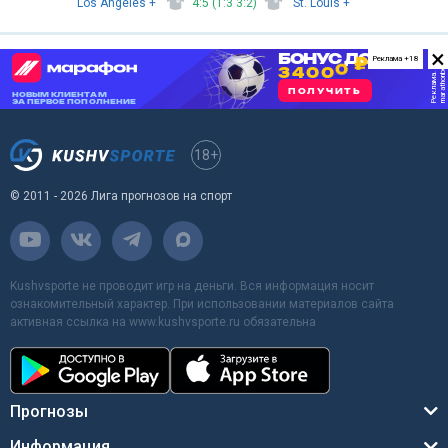
Los Angeles +
4:5 (1:3 3:2)
St. Louis +
×
Реклама +18
18+
© 2011 - 2026 Лига прогнозов на спорт
Kushvsporte не проводит игр на деньги. Вся информация носит
ознакомительный характер. При использовании материалов сайта
активная ссылка на www.kushvsporte.ru обязательна
Прогнозы
Информация