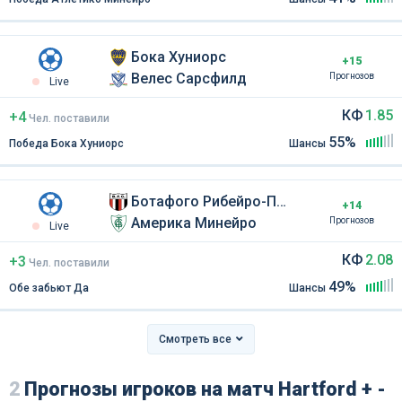
Бока Хуниорс
+15
Велес Сарсфилд
Прогнозов
Live
КФ
1.85
+4
Чел
.
поставили
55%
Победа Бока Хуниорс
Шансы
Ботафого Рибейро-Прету
+14
Америка Минейро
Прогнозов
Live
КФ
2.08
+3
Чел
.
поставили
49%
Обе забьют Да
Шансы
Смотреть все
2
Прогнозы игроков на матч Hartford + -