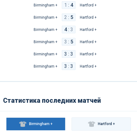
1
:
4
Birmingham +
Hartford +
2
:
5
Birmingham +
Hartford +
4
:
3
Birmingham +
Hartford +
3
:
5
Birmingham +
Hartford +
3 : 3
Birmingham +
Hartford +
3 : 3
Birmingham +
Hartford +
Статистика последних матчей
Birmingham +
Hartford +