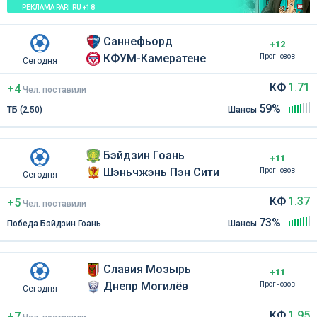
РЕКЛАМА PARI.RU +18
Саннефьорд
+12
КФУМ-Камератене
Прогнозов
Сегодня
КФ
1.71
+4
Чел
.
поставили
59%
ТБ (2.50)
Шансы
Бэйдзин Гоань
+11
Шэньчжэнь Пэн Сити
Прогнозов
Сегодня
КФ
1.37
+5
Чел
.
поставили
73%
Победа Бэйдзин Гоань
Шансы
Славия Мозырь
+11
Днепр Могилёв
Прогнозов
Сегодня
КФ
1.95
+7