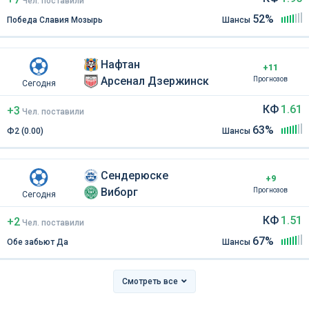
Чел
.
поставили
52%
Победа Славия Мозырь
Шансы
Нафтан
+11
Арсенал Дзержинск
Прогнозов
Сегодня
КФ
1.61
+3
Чел
.
поставили
63%
Ф2 (0.00)
Шансы
Сендерюске
+9
Виборг
Прогнозов
Сегодня
КФ
1.51
+2
Чел
.
поставили
67%
Обе забьют Да
Шансы
Смотреть все