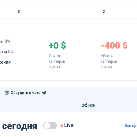
3
2
ды
0%
+0 $
-400 $
аты
0%
Доход
Убыток
капперов
капперов
ения
с игры
с игры
😎
Обсудить в чате
H2H
 сегодня
Live
Все пр