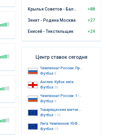
Крылья Советов - Балтика Калининград
+88
Зенит - Родина Москва
+27
Енисей - Текстильщик
+24
Центр ставок сегодня
Чемпионат России. Премьер-лига
Футбол
8
Англия. Кубок лиги
Футбол
30
Чемпионат России. 1-я лига
Футбол
9
Товарищеские матчи клубов
Футбол
110
Лига Чемпионов УЕФА. Женщины
Футбол
15