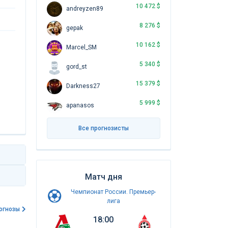
10 472 $
andreyzen89
8 276 $
gepak
10 162 $
Marcel_SM
5 340 $
gord_st
15 379 $
Darkness27
5 999 $
apanasos
Все прогнозисты
Матч дня
Чемпионат России. Премьер-
лига
огнозы
18:00