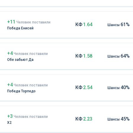
+11
Чел
овек
поставили
КФ
1.64
61%
Шансы
Победа Енисей
+4
Чел
овек
поставили
КФ
1.58
64%
Шансы
Обе забьют Да
+4
Чел
овек
поставили
КФ
2.54
40%
Шансы
Победа Торпедо
+3
Чел
овек
поставили
КФ
2.23
45%
Шансы
Х2