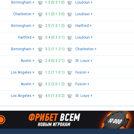
Birmingham +
1:3 (0:3 1:0)
Loudoun +
Charleston +
3:1 (0:1 3:0)
Loudoun +
Birmingham +
2:5 (1:3 1:2)
Hartford +
Hartford +
3:4 (0:3 3:1)
Loudoun +
Birmingham +
3:2 (1:1 2:1)
Charleston +
Austin +
2:4 (0:3 2:1)
St. Louis +
Los Angeles +
1:2 (1:1 0:1)
Fusion +
Austin +
3:2 (2:0 1:2)
Fusion +
Los Angeles +
4:5 (1:3 3:2)
St. Louis +