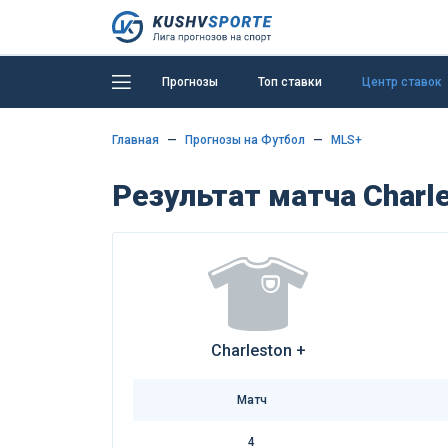
Прогнозы
Топ ставки
Центр ставок
Главная
Прогнозы на Футбол
MLS+
Результат матча Charle
Charleston +
Матч
4