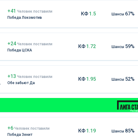
+41
Чел
овек
поставили
КФ
1.5
67%
Шансы
Победа Локомотив
+24
Чел
овек
поставили
КФ
1.72
59%
Шансы
Победа ЦСКА
+13
Чел
овек
поставили
КФ
1.95
52%
Шансы
Обе забьют Да
Реклама
+6
Чел
овек
поставили
КФ
1.19
85%
Шансы
Победа Зенит