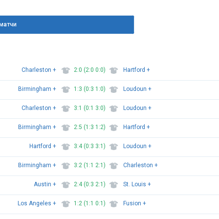
матчи
Charleston +
2:0 (2:0 0:0)
Hartford +
Birmingham +
1:3 (0:3 1:0)
Loudoun +
Charleston +
3:1 (0:1 3:0)
Loudoun +
Birmingham +
2:5 (1:3 1:2)
Hartford +
Hartford +
3:4 (0:3 3:1)
Loudoun +
Birmingham +
3:2 (1:1 2:1)
Charleston +
Austin +
2:4 (0:3 2:1)
St. Louis +
Los Angeles +
1:2 (1:1 0:1)
Fusion +