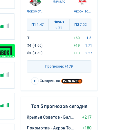
Начало
Локомотив
Акрон Тольятти
Ничья
П1
1.47
П2
7.02
5.23
П1
+60
1.5
Ф1 (-1.00)
+19
1.71
Ф1 (-1.50)
+13
2.27
 ligastavok.ru
Прогнозов: +179
Смотреть на
Топ 5 прогнозов сегодня
Крылья Советов - Балтика Калининград
+217
Локомотив - Акрон Тольятти
+180