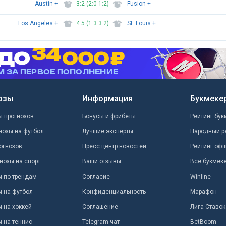
Austin +
3:2 (2:0 1:2)
Fusion +
Los Angeles +
4:5 (1:3 3:2)
St. Louis +
озы
Информация
Букмеке
ы прогнозов
Бонусы и фрибеты
Рейтинг бук
нозы на футбол
Лучшие эксперты
Народный р
огнозов
Пресс центр новостей
Рейтинг оф
нозы на спорт
Ваши отзывы
Все букмек
ы по трендам
Согласие
Winline
ы на футбол
Конфиденциальность
Марафон
 на хоккей
Соглашение
Лига Ставок
ы на теннис
Telegram чат
BetBoom