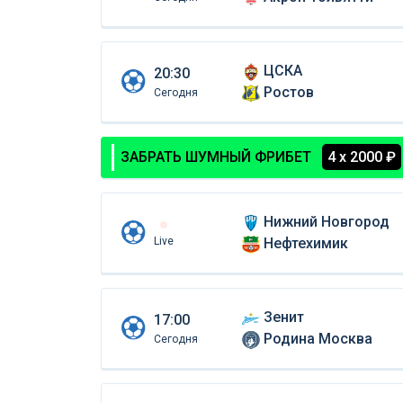
ЦСКА
20:30
Ростов
Сегодня
ЗАБРАТЬ ШУМНЫЙ ФРИБЕТ
4 х 2000 ₽
Нижний Новгород
Live
Нефтехимик
Зенит
17:00
Родина Москва
Сегодня