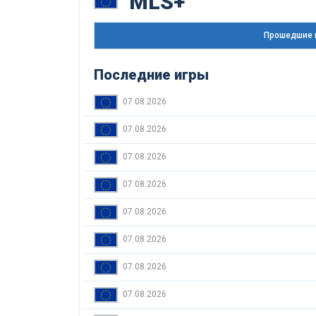
MLS+
Прошедшие 
Последние игры
07.08.2026
07.08.2026
07.08.2026
07.08.2026
07.08.2026
07.08.2026
07.08.2026
07.08.2026