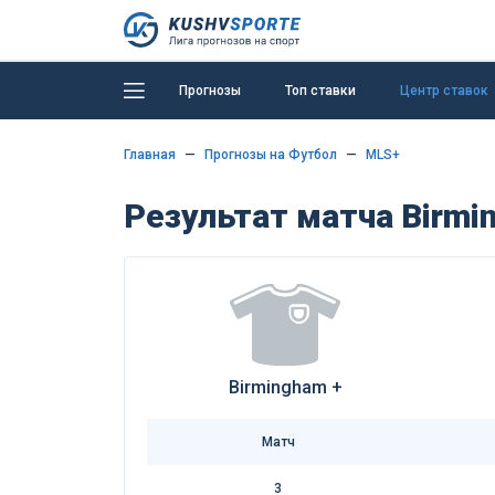
Прогнозы
Топ ставки
Центр ставок
Главная
Прогнозы на Футбол
MLS+
Результат матча Birmin
Birmingham +
Матч
3