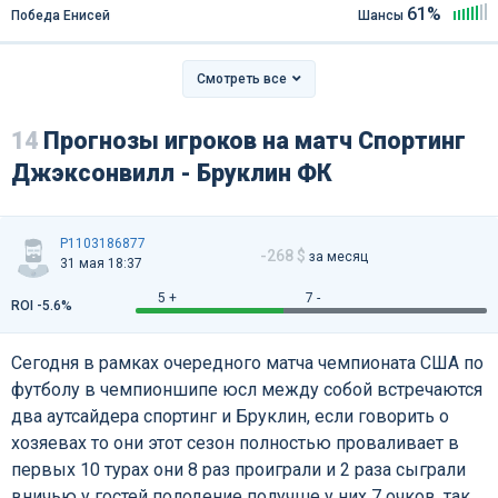
61%
Победа Енисей
Шансы
Смотреть все
14
Прогнозы игроков на матч Спортинг
Джэксонвилл - Бруклин ФК
P1103186877
-268 $
за месяц
31 мая 18:37
5 +
7 -
ROI -5.6%
Сегодня в рамках очередного матча чемпионата США по
футболу в чемпионшипе юсл между собой встречаются
два аутсайдера спортинг и Бруклин, если говорить о
хозяевах то они этот сезон полностью проваливает в
первых 10 турах они 8 раз проиграли и 2 раза сыграли
вничью у гостей полодение получше у них 7 очков, так