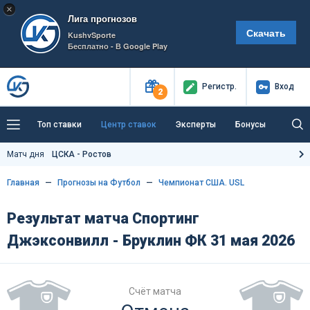
×
Лига прогнозов
Скачать
KushvSporte
Бесплатно - В Google Play
Регистр
.
Вход
2
Топ ставки
Центр ставок
Эксперты
Бонусы
Тренды
Букмекеры
Пресс-центр
Матч дня
ЦСКА - Ростов
Как тут заработать?
Главная
Прогнозы на Футбол
Чемпионат США. USL
Результат матча Спортинг
Джэксонвилл - Бруклин ФК 31 мая 2026
Счёт матча