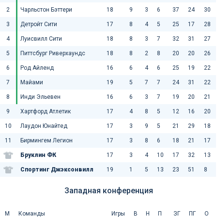
2
Чарльстон Бэттери
18
9
3
6
37
24
30
3
Детройт Сити
17
8
4
5
25
17
28
4
Луисвилл Сити
18
8
3
7
32
31
27
5
Питтсбург Риверхаундс
18
8
2
8
20
20
26
6
Род Айленд
16
6
4
6
25
19
22
7
Майами
19
5
7
7
24
31
22
8
Инди Эльевен
16
6
3
7
19
20
21
9
Хартфорд Атлетик
17
4
8
5
12
16
20
10
Лаудон Юнайтед
17
3
9
5
21
29
18
11
Бирмингем Легион
17
3
8
6
18
21
17
Бруклин ФК
17
3
4
10
17
32
13
Спортинг Джэксонвилл
19
1
5
13
23
51
8
Западная конференция
М
Команды
Игры
В
Н
П
ЗГ
ПГ
О