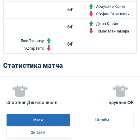
Абдулайе Канте
64'
Стефан Стоянович
Джон Клейн
64'
Томас МакНамара
Люк Гранитур
64'
Эдгар Рито
Статистика матча
Спортинг Джэксонвилл
Бруклин ФК
Матч
1й тайм
2й тайм