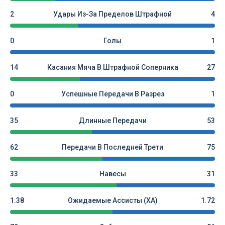
2
Удары Из-За Пределов Штрафной
4
0
Голы
1
14
Касания Мяча В Штрафной Соперника
27
0
Успешные Передачи В Разрез
1
35
Длинные Передачи
53
62
Передачи В Последней Трети
75
33
Навесы
31
1.38
Ожидаемые Ассисты (xA)
1.72