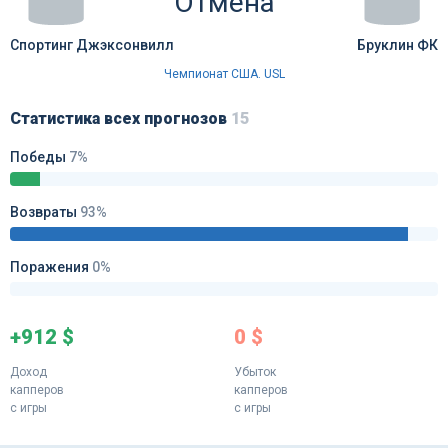
Отмена
Спортинг Джэксонвилл
Бруклин ФК
Чемпионат США. USL
Статистика всех прогнозов
15
Победы
7%
Возвраты
93%
Поражения
0%
+912 $
0 $
Доход
Убыток
капперов
капперов
с игры
с игры