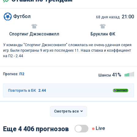
Футбол
21:00
68 дня назад
Спортинг Джэксонвилл
Бруклин ФК
У команды "Спортинг Джэксонвилл" сложилась не очень удачная серия
игр. Были проиграны 9 игр из последних 11. Наша ставка и коэффициент
на П2 - 2.44
Прогноз:
П2
41%
Шансы
Повторить в БК
2.44
Смотреть все
Еще 4 406 прогнозов
Live