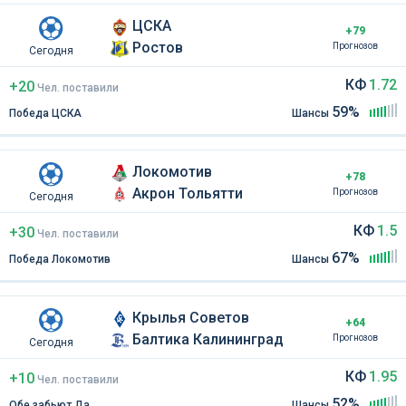
ЦСКА
+79
Ростов
Прогнозов
Сегодня
КФ
1.72
+20
Чел
.
поставили
59%
Победа ЦСКА
Шансы
Локомотив
+78
Акрон Тольятти
Прогнозов
Сегодня
КФ
1.5
+30
Чел
.
поставили
67%
Победа Локомотив
Шансы
Крылья Советов
+64
Балтика Калининград
Прогнозов
Сегодня
КФ
1.95
+10
Чел
.
поставили
52%
Обе забьют Да
Шансы