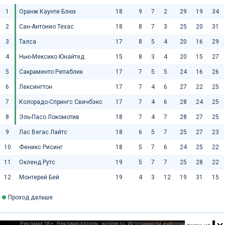
1
Оранж Каунти Блюз
18
9
7
2
29
19
34
2
Сан-Антонио Техас
18
8
7
3
25
20
31
3
Талса
17
8
5
4
20
16
29
4
Нью-Мексико Юнайтед
15
8
3
4
20
15
27
5
Сакраменто Репаблик
17
7
5
5
24
16
26
6
Лексингтон
17
7
4
6
27
22
25
7
Колорадо-Спрингс Свичбэкс
17
7
4
6
28
24
25
8
Эль-Пасо Локомотив
18
7
4
7
28
27
25
9
Лас Вегас Лайтс
18
6
5
7
25
27
23
10
Феникс Рисинг
18
5
7
6
24
25
22
11
Окленд Рутс
19
5
7
7
25
28
22
12
Монтерей Бей
19
4
3
12
19
31
15
Проход дальше