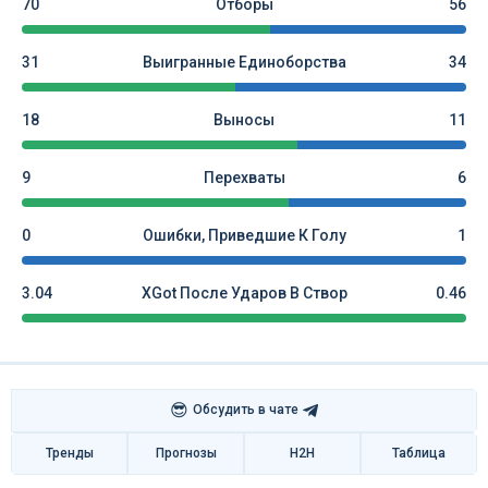
70
Отборы
56
31
Выигранные Единоборства
34
18
Выносы
11
9
Перехваты
6
0
Ошибки, Приведшие К Голу
1
3.04
XGot После Ударов В Створ
0.46
😎
Обсудить в чате
Тренды
Прогнозы
H2H
Таблица