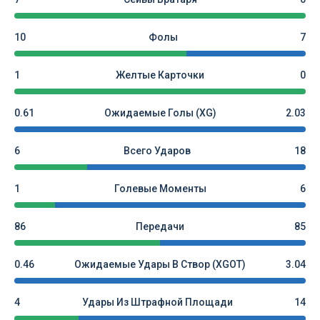
10
Фолы
7
1
Желтые Карточки
0
0.61
Ожидаемые Голы (xG)
2.03
6
Всего Ударов
18
1
Голевые Моменты
6
86
Передачи
85
0.46
Ожидаемые Удары В Створ (xGOT)
3.04
4
Удары Из Штрафной Площади
14