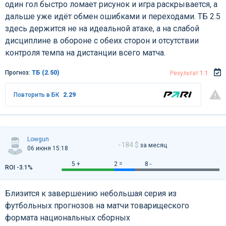
один гол быстро ломает рисунок и игра раскрывается, а
дальше уже идёт обмен ошибками и переходами. ТБ 2.5
здесь держится не на идеальной атаке, а на слабой
дисциплине в обороне с обеих сторон и отсутствии
контроля темпа на дистанции всего матча.
Прогноз:
ТБ (2.50)
Результат
1:1
Повторить в БК
2.29
Lowgun
-184 $
за месяц
06 июня 15:18
5 +
2 =
8 -
ROI -3.1%
Близится к завершению небольшая серия из
футбольных прогнозов на матчи товарищеского
формата национальных сборных