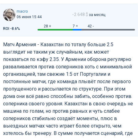
macro
-2 648 $
за месяц
06 июня 15:44
28 +
7 =
42 -
ROI -8.6%
Матч Армения - Казахстан по тоталу больше 2.5
выглядит не таким уж случайным, как может
показаться по кэфу 2.35. У Армении оборона регулярно
разваливается против соперников хоть с минимальной
организацией, там свежие 1:5 от Португалии и
постоянные матчи, где команда плывёт после первого
пропущенного и рассыпается по структуре. При этом
дома они всё равно способны забить, особенно против
соперника своего уровня. Казахстан в свою очередь не
машина по голам, но против равных и чуть слабее
соперников стабильно создаёт моменты, плюс в
выездных матчах часто играет более открыто, чем
хотелось бы тренеру. В сумме получается сценарий, где