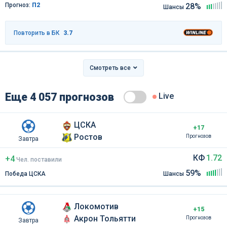
Прогноз:
П2
28%
Шансы
Повторить в БК
3.7
Смотреть все
Еще 4 057 прогнозов
Live
ЦСКА
+17
Ростов
Прогнозов
Завтра
КФ
1.72
+4
Чел
.
поставили
59%
Победа ЦСКА
Шансы
Локомотив
+15
Акрон Тольятти
Прогнозов
Завтра