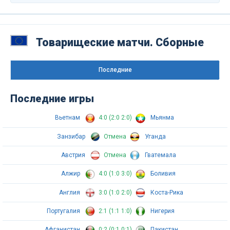
Товарищеские матчи. Сборные
Последниe
Последние игры
Вьетнам
4:0 (2:0 2:0)
Мьянма
Занзибар
Отмена
Уганда
Австрия
Отмена
Гватемала
Алжир
4:0 (1:0 3:0)
Боливия
Англия
3:0 (1:0 2:0)
Коста-Рика
Португалия
2:1 (1:1 1:0)
Нигерия
Афганистан
0:2 (0:1 0:1)
Пакистан