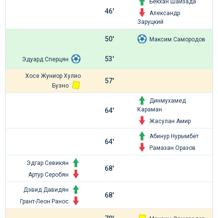
Бекхан Шайзада
46'
Александр
Заруцкий
50'
Максим Самородов
53'
Эдуард Сперцян
Хосе Жуниор Хулио
57'
Буэно
Динмухамед
Караман
64'
Жасулан Амир
Абинур Нурымбет
64'
Рамазан Оразов
Эдгар Севикян
68'
Артур Серобян
Дэвид Давидян
68'
Грант-Леон Ранос