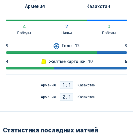
Армения
Казахстан
4
2
0
Победы
Ничьи
Победы
9
Голы:
12
3
4
Желтые карточки:
10
6
1 : 1
Армения
Казахстан
2
:
1
Армения
Казахстан
Статистика последних матчей