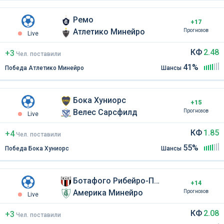
Ремо
+17
Атлетико Минейро
Прогнозов
Live
КФ
2.48
+3
Чел
.
поставили
41%
Победа Атлетико Минейро
Шансы
Бока Хуниорс
+15
Велес Сарсфилд
Прогнозов
Live
КФ
1.85
+4
Чел
.
поставили
55%
Победа Бока Хуниорс
Шансы
Ботафого Рибейро-Прету
+14
Америка Минейро
Прогнозов
Live
КФ
2.08
+3
Чел
.
поставили