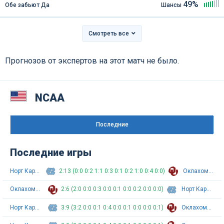
49%
Обе забьют Да
Шансы
Смотреть все
Прогнозов от экспертов на этот матч не было.
NCAA
Последниe
Последние игры
Норт Каролина Тейр Хилз
2:13 (0:0 0:2 1:1 0:3 0:1 0:2 1:0 0:4 0:0)
Оклахома Сунерз
Оклахома Сунерз
2:6 (2:0 0:0 0:3 0:0 0:1 0:0 0:2 0:0 0:0)
Норт Каролина Тейр Хилз
Норт Каролина Тейр Хилз
3:9 (3:2 0:0 0:1 0:4 0:0 0:1 0:0 0:0 0:1)
Оклахома Сунерз