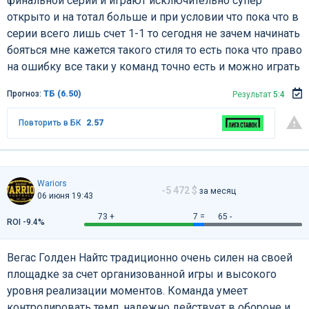
финальной серии и играют исключительно супер
открыто и на тотал больше и при условии что пока что в
серии всего лишь счет 1-1 то сегодня не зачем начинать
бояться мне кажется такого стиля то есть пока что право
на ошибку все таки у команд точно есть и можно играть
Прогноз:
ТБ (6.50)
Результат
5:4
Повторить в БК
2.57
Wariors
-5 472 $
за месяц
06 июня 19:43
73 +
7 =
65 -
ROI -9.4%
Вегас Голден Найтс традиционно очень силен на своей
площадке за счет организованной игры и высокого
уровня реализации моментов. Команда умеет
контролировать темп, надежно действует в обороне и