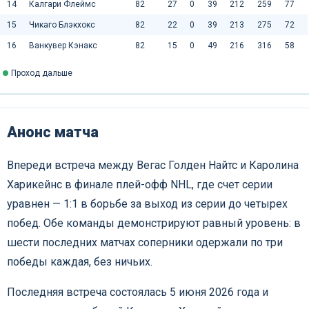
14
Калгари Флеймс
82
27
0
39
212
259
77
15
Чикаго Блэкхокс
82
22
0
39
213
275
72
16
Ванкувер Кэнакс
82
15
0
49
216
316
58
Проход дальше
Анонс матча
Впереди встреча между Вегас Голден Найтс и Каролина
Харикейнс в финале плей-офф NHL, где счет серии
уравнен — 1:1 в борьбе за выход из серии до четырех
побед. Обе команды демонстрируют равный уровень: в
шести последних матчах соперники одержали по три
победы каждая, без ничьих.
Последняя встреча состоялась 5 июня 2026 года и