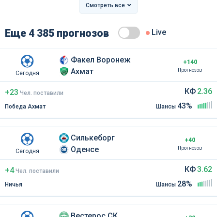
Смотреть все
Еще 4 385 прогнозов
Live
Факел Воронеж
+140
Ахмат
Прогнозов
Сегодня
КФ
2.36
+23
Чел
.
поставили
43%
Победа Ахмат
Шансы
Силькеборг
+40
Оденсе
Прогнозов
Сегодня
КФ
3.62
+4
Чел
.
поставили
28%
Ничья
Шансы
Вестерос СК