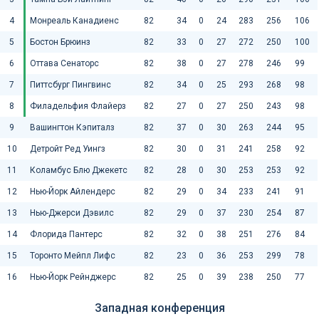
4
Монреаль Канадиенс
82
34
0
24
283
256
106
5
Бостон Брюинз
82
33
0
27
272
250
100
6
Оттава Сенаторс
82
38
0
27
278
246
99
7
Питтсбург Пингвинс
82
34
0
25
293
268
98
8
Филадельфия Флайерз
82
27
0
27
250
243
98
9
Вашингтон Кэпиталз
82
37
0
30
263
244
95
10
Детройт Ред Уингз
82
30
0
31
241
258
92
11
Коламбус Блю Джекетс
82
28
0
30
253
253
92
12
Нью-Йорк Айлендерс
82
29
0
34
233
241
91
13
Нью-Джерси Дэвилс
82
29
0
37
230
254
87
14
Флорида Пантерс
82
32
0
38
251
276
84
15
Торонто Мейпл Лифс
82
23
0
36
253
299
78
16
Нью-Йорк Рейнджерс
82
25
0
39
238
250
77
Западная конференция