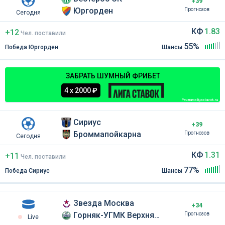
+39
Юргорден
Прогнозов
Сегодня
КФ
1.83
+12
Чел
.
поставили
55%
Победа Юргорден
Шансы
ЗАБРАТЬ ШУМНЫЙ ФРИБЕТ
4 х 2000 ₽
Реклама ligastavok.ru
Сириус
+39
Броммапойкарна
Прогнозов
Сегодня
КФ
1.31
+11
Чел
.
поставили
77%
Победа Сириус
Шансы
Звезда Москва
+34
Горняк-УГМК Верхняя Пышма
Прогнозов
Live