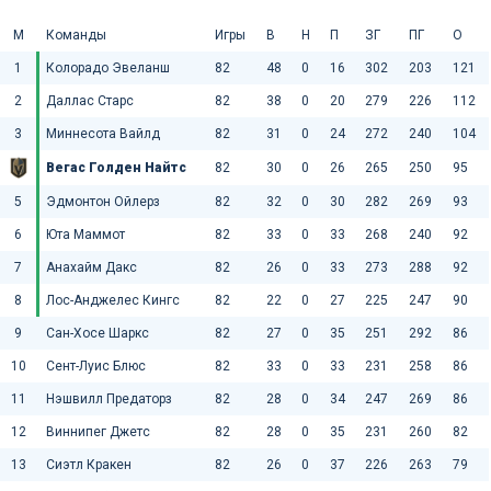
М
Команды
Игры
В
Н
П
ЗГ
ПГ
О
1
Колорадо Эвеланш
82
48
0
16
302
203
121
2
Даллас Старс
82
38
0
20
279
226
112
3
Миннесота Вайлд
82
31
0
24
272
240
104
Вегас Голден Найтс
82
30
0
26
265
250
95
5
Эдмонтон Ойлерз
82
32
0
30
282
269
93
6
Юта Маммот
82
33
0
33
268
240
92
7
Анахайм Дакс
82
26
0
33
273
288
92
8
Лос-Анджелес Кингс
82
22
0
27
225
247
90
9
Сан-Хосе Шаркс
82
27
0
35
251
292
86
10
Сент-Луис Блюс
82
33
0
33
231
258
86
11
Нэшвилл Предаторз
82
28
0
34
247
269
86
12
Виннипег Джетс
82
28
0
35
231
260
82
13
Сиэтл Кракен
82
26
0
37
226
263
79