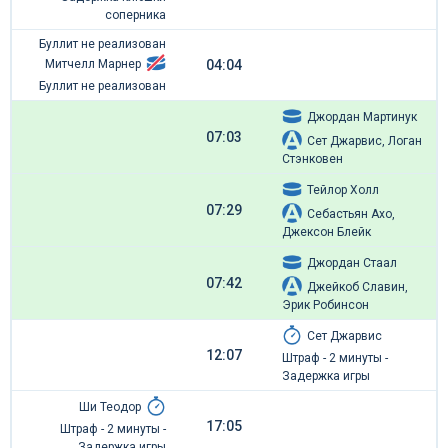
соперника
Буллит не реализован
04:04
Митчелл Марнер
Буллит не реализован
Джордан Мартинук
07:03
Сет Джарвис, Логан
Стэнковен
Тейлор Холл
07:29
Себастьян Ахо,
Джексон Блейк
Джордан Стаал
07:42
Джейкоб Славин,
Эрик Робинсон
Сет Джарвис
12:07
Штраф - 2 минуты -
Задержка игры
Ши Теодор
17:05
Штраф - 2 минуты -
Задержка игры