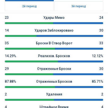
2й период
3й период
23
Удары Мимо
24
14
Ударов Заблокировано
30
35
Броски В Створ Ворот
33
14.29%
Реализов. Бросков
12.12%
29
Отраженные Броски
30
87.88%
Отраженных Бросков
85.71%
2
Удаления
2
4
Штрафное Время
4