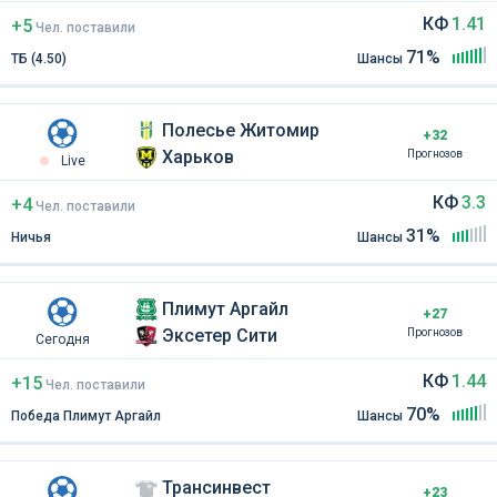
КФ
1.41
+5
Чел
.
поставили
71%
ТБ (4.50)
Шансы
Полесье Житомир
+32
Харьков
Прогнозов
Live
КФ
3.3
+4
Чел
.
поставили
31%
Ничья
Шансы
Плимут Аргайл
+27
Эксетер Сити
Прогнозов
Сегодня
КФ
1.44
+15
Чел
.
поставили
70%
Победа Плимут Аргайл
Шансы
Трансинвест
+23