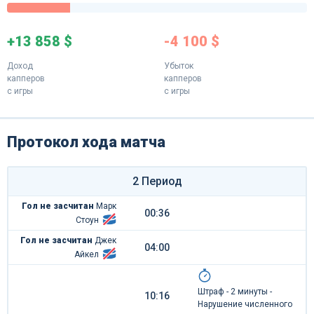
+13 858 $
-4 100 $
Доход
Убыток
капперов
капперов
с игры
с игры
Протокол хода матча
2 Период
Гол не засчитан
Марк
00:36
Стоун
Гол не засчитан
Джек
04:00
Айкел
Штраф - 2 минуты -
10:16
Нарушение численного