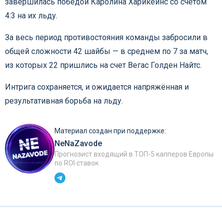
завершилась победой Каролина Харикейнс со счетом
4:3 на их льду.
За весь период противостояния команды забросили в
общей сложности 42 шайбы — в среднем по 7 за матч,
из которых 22 пришлись на счет Вегас Голден Найтс.
Интрига сохраняется, и ожидается напряжённая и
результативная борьба на льду.
Материал создан при поддержке:
NeNaZavode
Прогнозист входящий в ТОП-5 капперов Европы
по ROI ставок