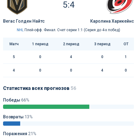
5:4
Вегас Голден Найтс
Каролина Харикейнс
NHL
Плей-офф. Финал. Счет серии 1:1 (Серия до 4-х побед)
Матч
1 период
2 период
3 период
ОТ
5
0
4
0
1
4
0
0
4
0
Статистика всех прогнозов
56
Победы
66%
Возвраты
13%
Поражения
21%