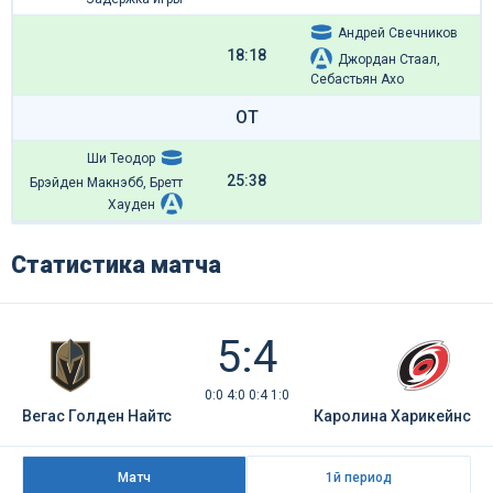
Андрей Свечников
18:18
Джордан Стаал,
Себастьян Ахо
ОТ
Ши Теодор
25:38
Брэйден Макнэбб, Бретт
Хауден
Статистика матча
5:4
0:0 4:0 0:4 1:0
Вегас Голден Найтс
Каролина Харикейнс
Матч
1й период