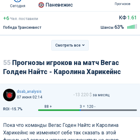
Паневежис
Прогнозов
Сегодня
КФ
1.61
+6
Чел
.
поставили
63%
Победа Трансинвест
Шансы
Смотреть все
55
Прогнозы игроков на матч Вегас
Голден Найтс - Каролина Харикейнс
dsab_analysis
-13 220 $
за месяц
07 июня 02:14
88 +
3 =
120 -
ROI -15.7%
Пока что команды Вегас Годен Найтс и Каролина
Харикейнс не изменяют себе так сказать в этой