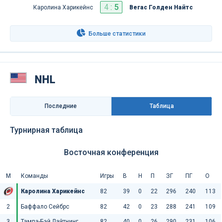
4
:
5
Каролина Харикейнс
Вегас Голден Найтс
Больше статистики
NHL
Последниe
Таблица
Турнирная таблица
Восточная конференция
М
Команды
Игры
В
Н
П
ЗГ
ПГ
О
Каролина Харикейнс
82
39
0
22
296
240
113
2
Баффало Сейбрс
82
42
0
23
288
241
109
3
Тампа-Бэй Лайтнинг
82
40
0
26
290
231
106