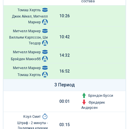
состава
Томаш Хертль
10:26
Джек Айкел, Митчелл
Марнер
Митчелл Марнер
10:42
Вилльям Карлссон, Ши
Теодор
Митчелл Марнер
14:32
Брэйден Макнэбб
Митчелл Марнер
16:52
Томаш Хертль
3 Период
Брэндон Бусси
00:01
Фредерик
Андерсен
Коул Смит
Штраф - 2 минуты -
03:15
Задержка клюшки