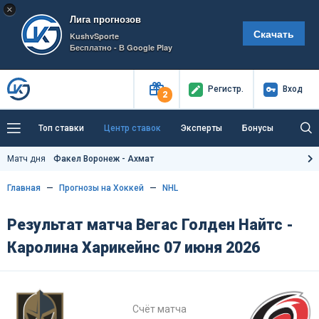
×
Лига прогнозов
Скачать
KushvSporte
Бесплатно - В Google Play
Регистр
.
Вход
2
Топ ставки
Центр ставок
Эксперты
Бонусы
Тренды
Букмекеры
Пресс-центр
Матч дня
Факел Воронеж - Ахмат
Как тут заработать?
Главная
Прогнозы на Хоккей
NHL
Результат матча Вегас Голден Найтс -
Каролина Харикейнс 07 июня 2026
Счёт матча