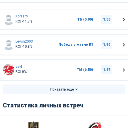
KorsarM
ТБ (5.00)
1.55
ROI -11.7%
Levon2003
Победа в матче К1
1.96
ROI -10.8%
eskl
ТМ (6.50)
1.47
ROI 0%
Показать еще
Статистика личных встреч