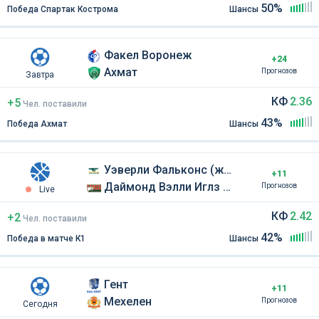
50%
Победа Спартак Кострома
Шансы
Факел Воронеж
+24
Ахмат
Прогнозов
Завтра
КФ
2.36
+5
Чел
.
поставили
43%
Победа Ахмат
Шансы
Уэверли Фальконс (жен)
+11
Даймонд Вэлли Иглз (жен)
Прогнозов
Live
КФ
2.42
+2
Чел
.
поставили
42%
Победа в матче К1
Шансы
Гент
+11
Мехелен
Прогнозов
Сегодня