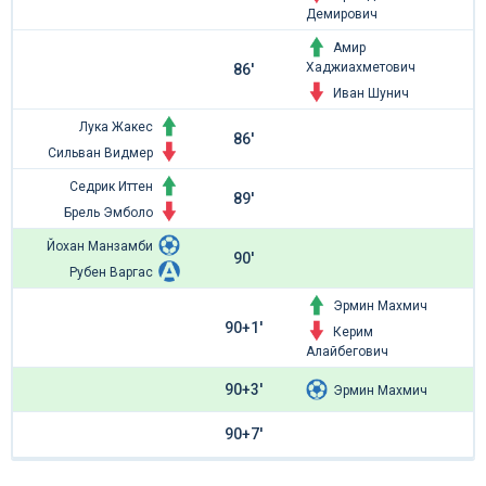
Демирович
Амир
Хаджиахметович
86'
Иван Шунич
Лука Жакес
86'
Сильван Видмер
Седрик Иттен
89'
Брель Эмболо
Йохан Манзамби
90'
Рубен Варгас
Эрмин Махмич
90+1'
Керим
Алайбегович
90+3'
Эрмин Махмич
90+7'