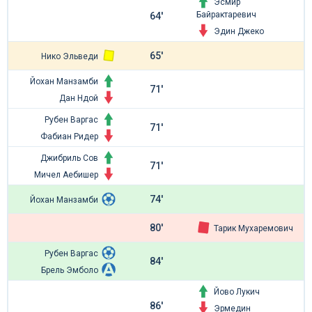
Эсмир
Байрактаревич
64'
Эдин Джеко
65'
Нико Эльведи
Йохан Манзамби
71'
Дан Ндой
Рубен Варгас
71'
Фабиан Ридер
Джибриль Сов
71'
Мичел Аебишер
74'
Йохан Манзамби
80'
Тарик Мухаремович
Рубен Варгас
84'
Брель Эмболо
Йово Лукич
86'
Эрмедин