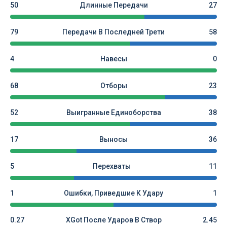
50
Длинные Передачи
27
79
Передачи В Последней Трети
58
4
Навесы
0
68
Отборы
23
52
Выигранные Единоборства
38
17
Выносы
36
5
Перехваты
11
1
Ошибки, Приведшие К Удару
1
0.27
XGot После Ударов В Створ
2.45