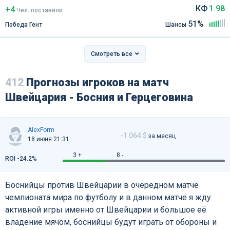
КФ
1.98
+4
Чел
.
поставили
51%
Победа Гент
Шансы
Смотреть все
412
Прогнозы игроков на матч
Швейцария - Босния и Герцеговина
AlexForm
-1 064 $
за месяц
18 июня 21:31
3 +
8 -
ROI -24.2%
Боснийцы против Швейцарии в очередном матче
чемпионата мира по футболу и в данном матче я жду
активной игры именно от Швейцарии и большое её
владение мячом, боснийцы будут играть от обороны и