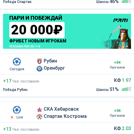
46%
Победа Спартак
Шансы
ПАРИ И ПОБЕЖДАЙ
20 000₽
ФРИБЕТ НОВЫМ ИГРОКАМ
РЕКЛАМА PARI.RU +18
Рубин
+64
Оренбург
Прогнозов
Сегодня
КФ
1.97
+17
Чел
.
поставили
51%
Победа Рубин
Шансы
СКА Хабаровск
+56
Спартак Кострома
Прогнозов
Live
КФ
2.03
+13
Чел
.
поставили