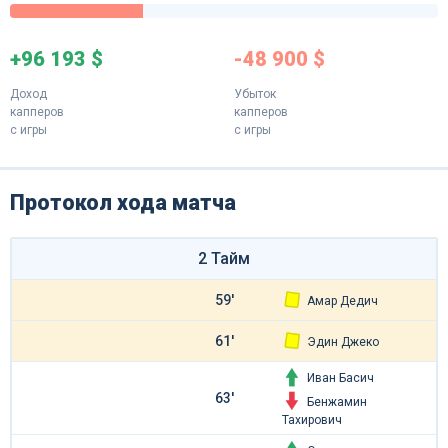
+96 193 $
-48 900 $
Доход
Убыток
капперов
капперов
с игры
с игры
Протокол хода матча
2 Тайм
59'
Амар Дедич
61'
Эдин Джеко
Иван Басич
63'
Бенжамин
Тахирович