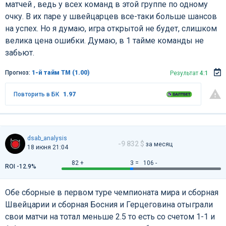
матчей , ведь у всех команд в этой группе по одному
очку. В их паре у швейцарцев все-таки больше шансов
на успех. Но я думаю, игра открытой не будет, слишком
велика цена ошибки. Думаю, в 1 тайме команды не
забьют.
Прогноз:
1-й тайм ТМ (1.00)
Результат
4:1
Повторить в БК
1.97
dsab_analysis
-9 832 $
за месяц
18 июня 21:04
82 +
3 =
106 -
ROI -12.9%
Обе сборные в первом туре чемпионата мира и сборная
Швейцарии и сборная Босния и Герцеговина отыграли
свои матчи на тотал меньше 2.5 то есть со счетом 1-1 и