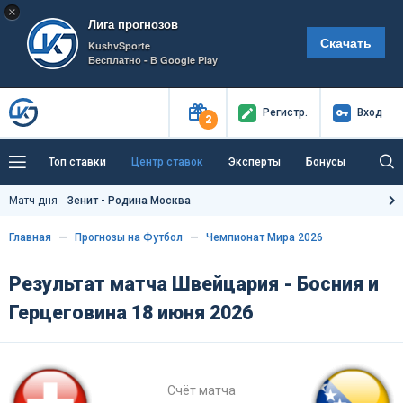
×
Лига прогнозов
Скачать
KushvSporte
Бесплатно - В Google Play
Регистр
.
Вход
2
Топ ставки
Центр ставок
Эксперты
Бонусы
Тренды
Букмекеры
Пресс-центр
Матч дня
Зенит - Родина Москва
Как тут заработать?
Главная
Прогнозы на Футбол
Чемпионат Мира 2026
Результат матча Швейцария - Босния и
Герцеговина 18 июня 2026
Счёт матча