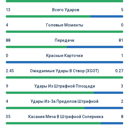
13
Всего Ударов
5
4
Голевые Моменты
0
88
Передачи
81
0
Красные Карточки
1
2.45
Ожидаемые Удары В Створ (xGOT)
0.27
9
Удары Из Штрафной Площади
3
4
Удары Из-За Пределов Штрафной
2
35
Касания Мяча В Штрафной Соперника
8