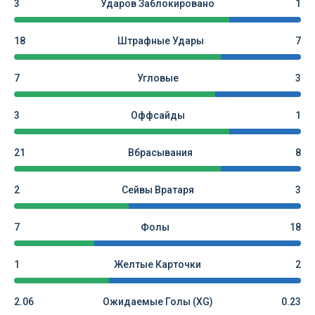
3
Ударов Заблокировано
1
18
Штрафные Удары
7
7
Угловые
3
3
Оффсайды
1
21
Вбрасывания
8
2
Сейвы Вратаря
3
7
Фолы
18
1
Желтые Карточки
2
2.06
Ожидаемые Голы (xG)
0.23