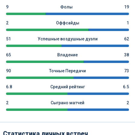
9
Фолы
19
2
Оффсайды
1
51
Успешные воздушные дуэли
62
65
Владение
38
90
Точные Передачи
73
6.8
Средний рейтинг
6.5
2
Сыграно матчей
2
Статистика личных встреч