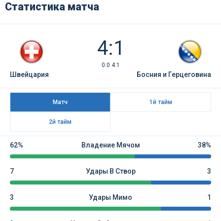
Статистика матча
4:1
0:0 4:1
Швейцария
Босния и Герцеговина
Матч
1й тайм
2й тайм
62%
Владение Мячом
38%
7
Удары В Створ
3
3
Удары Мимо
1