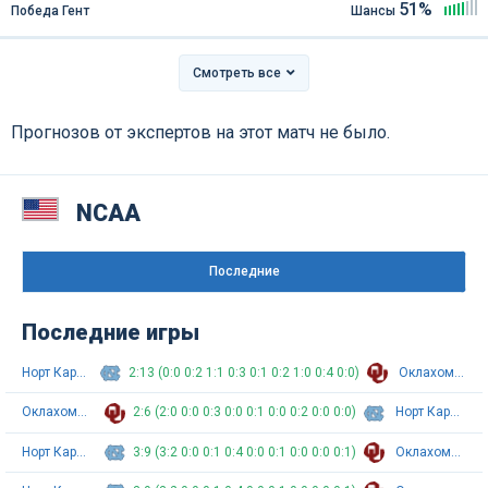
51%
Победа Гент
Шансы
Смотреть все
Прогнозов от экспертов на этот матч не было.
NCAA
Последниe
Последние игры
Норт Каролина Тейр Хилз
2:13 (0:0 0:2 1:1 0:3 0:1 0:2 1:0 0:4 0:0)
Оклахома Сунерз
Оклахома Сунерз
2:6 (2:0 0:0 0:3 0:0 0:1 0:0 0:2 0:0 0:0)
Норт Каролина Тейр Хилз
Норт Каролина Тейр Хилз
3:9 (3:2 0:0 0:1 0:4 0:0 0:1 0:0 0:0 0:1)
Оклахома Сунерз