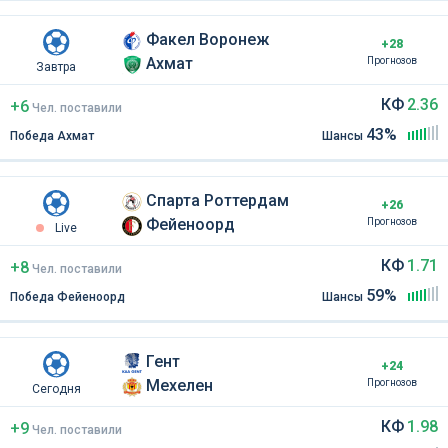
Факел Воронеж
+28
Ахмат
Прогнозов
Завтра
КФ
2.36
+6
Чел
.
поставили
43%
Победа Ахмат
Шансы
Спарта Роттердам
+26
Фейеноорд
Прогнозов
Live
КФ
1.71
+8
Чел
.
поставили
59%
Победа Фейеноорд
Шансы
Гент
+24
Мехелен
Прогнозов
Сегодня
КФ
1.98
+9
Чел
.
поставили