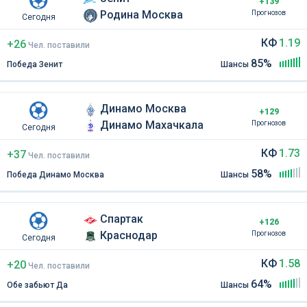
+139
Родина Москва
Прогнозов
Сегодня
КФ
1.19
+26
Чел
.
поставили
85%
Победа Зенит
Шансы
Динамо Москва
+129
Динамо Махачкала
Прогнозов
Сегодня
КФ
1.73
+37
Чел
.
поставили
58%
Победа Динамо Москва
Шансы
Спартак
+126
Краснодар
Прогнозов
Сегодня
КФ
1.58
+20
Чел
.
поставили
64%
Обе забьют Да
Шансы