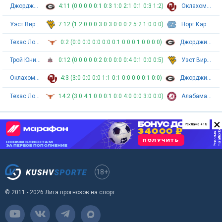
Джорджия Буллдогз
4:11 (0:0 0:0 0:1 0:3 1:0 2:1 0:1 0:3 1:2)
Оклахома Сунерз
Уэст Вирджиния Маунтейнирз
7:12 (1:2 0:0 0:3 0:3 0:0 0:2 5:2 1:0 0:0)
Норт Каролина Тейр Хилз
Техас Лонгхорнс
0:2 (0:0 0:0 0:0 0:0 0:1 0:0 0:1 0:0 0:0)
Джорджия Буллдогз
Трой Юниверсити
0:12 (0:0 0:0 0:2 0:0 0:0 0:4 0:1 0:0 0:5)
Уэст Вирджиния Маунтейнирз
Оклахома Сунерз
4:3 (3:0 0:0 0:0 1:1 0:1 0:0 0:0 0:1 0:0)
Джорджия Буллдогз
Техас Лонгхорнс
14:2 (3:0 4:1 0:0 0:1 0:0 4:0 0:0 3:0 0:0)
Алабама Кримсон Тайд
×
Реклама +18
18+
© 2011 - 2026 Лига прогнозов на спорт