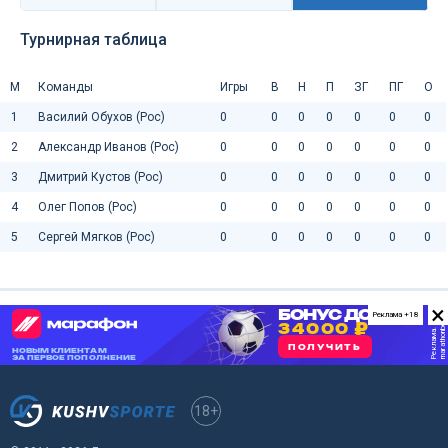
Турнирная таблица
М
Команды
Игры
В
Н
П
ЗГ
ПГ
О
1
Василий Обухов (Рос)
0
0
0
0
0
0
0
2
Александр Иванов (Рос)
0
0
0
0
0
0
0
3
Дмитрий Кустов (Рос)
0
0
0
0
0
0
0
4
Олег Попов (Рос)
0
0
0
0
0
0
0
5
Сергей Мягков (Рос)
0
0
0
0
0
0
0
×
Реклама +18
18+