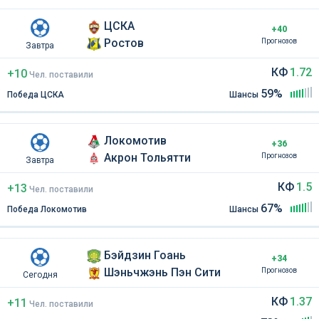
ЦСКА
+40
Ростов
Прогнозов
Завтра
КФ
1.72
+10
Чел
.
поставили
59%
Победа ЦСКА
Шансы
Локомотив
+36
Акрон Тольятти
Прогнозов
Завтра
КФ
1.5
+13
Чел
.
поставили
67%
Победа Локомотив
Шансы
Бэйдзин Гоань
+34
Шэньчжэнь Пэн Сити
Прогнозов
Сегодня
КФ
1.37
+11
Чел
.
поставили