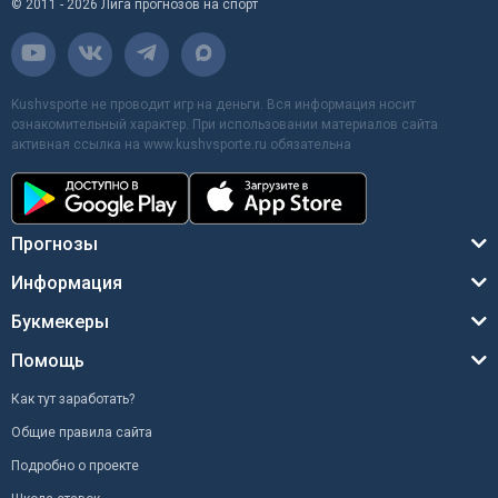
© 2011 - 2026 Лига прогнозов на спорт
Kushvsporte не проводит игр на деньги. Вся информация носит
ознакомительный характер. При использовании материалов сайта
активная ссылка на www.kushvsporte.ru обязательна
Прогнозы
Информация
Букмекеры
Помощь
Как тут заработать?
Общие правила сайта
Подробно о проекте