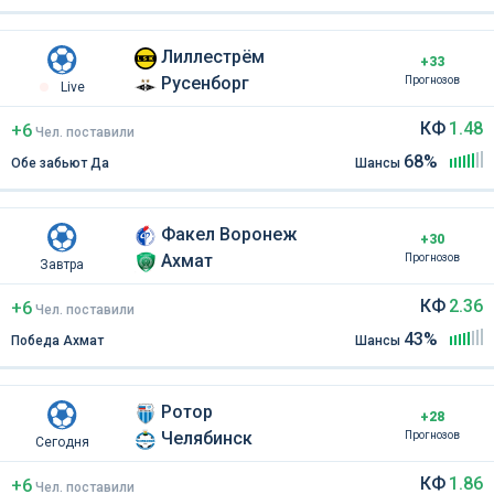
Лиллестрём
+33
Русенборг
Прогнозов
Live
КФ
1.48
+6
Чел
.
поставили
68%
Обе забьют Да
Шансы
Факел Воронеж
+30
Ахмат
Прогнозов
Завтра
КФ
2.36
+6
Чел
.
поставили
43%
Победа Ахмат
Шансы
Ротор
+28
Челябинск
Прогнозов
Сегодня
КФ
1.86
+6
Чел
.
поставили