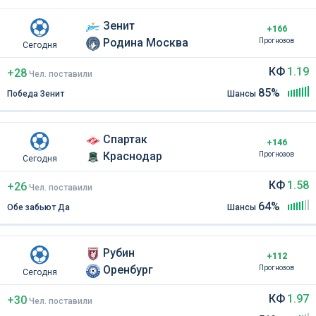
Зенит
+166
Родина Москва
Прогнозов
Сегодня
КФ
1.19
+28
Чел
.
поставили
85%
Победа Зенит
Шансы
Спартак
+146
Краснодар
Прогнозов
Сегодня
КФ
1.58
+26
Чел
.
поставили
64%
Обе забьют Да
Шансы
Рубин
+112
Оренбург
Прогнозов
Сегодня
КФ
1.97
+30
Чел
.
поставили