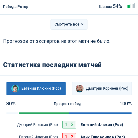
54%
Победа Ротор
Шансы
Смотреть все
Прогнозов от экспертов на этот матч не было.
Статистика последних матчей
Евгений Илюхин (Рос)
Дмитрий Корнеев (Рос)
80%
100%
Процент побед
1
:
3
Дмитрий Евлахин (Рос)
Евгений Илюхин (Рос)
1
:
3
Евгений Илюхин (Рос)
Алик Гиревенков (Рос)