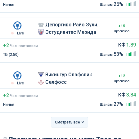
26%
Ничья
Шансы
Депортиво Райо Зулиано
+15
Эстудиантес Мерида
Прогнозов
Live
КФ
1.89
+2
Чел
.
поставили
53%
ТБ (2.50)
Шансы
Викингур Олафсвик
+12
Селфосс
Прогнозов
Live
КФ
3.84
+2
Чел
.
поставили
27%
Ничья
Шансы
Смотреть все