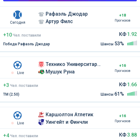
Рафаэль Джодар
+18
Артур Филс
Прогнозов
Сегодня
КФ
1.92
+10
Чел
.
поставили
53%
Победа Рафаэль Джодар
Шансы
Технико Университарио
+16
Мушук Руна
Прогнозов
Live
КФ
1.66
+3
Чел
.
поставили
61%
ТМ (2.50)
Шансы
Каршолтон Атлетик
+16
Уингейт и Финчли
Прогнозов
Live
КФ
3.88
+4
Чел
.
поставили