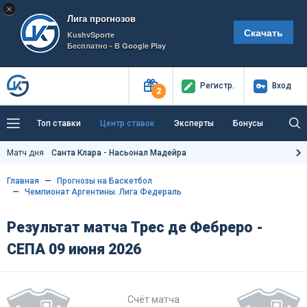
×
Лига прогнозов
Скачать
KushvSporte
Бесплатно - В Google Play
Регистр
.
Вход
2
Топ ставки
Центр ставок
Эксперты
Бонусы
Тренды
Букмекеры
Пресс-центр
Матч дня
Санта Клара - Насьонал Мадейра
Как тут заработать?
Главная
Прогнозы на Баскетбол
Чемпионат Аргентины. Лига Федераль
Результат матча Трес де Фебреро -
СЕПА 09 июня 2026
Счёт матча