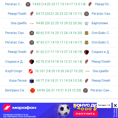
Регатас Сан-Николас
74:83 (14:25 23:17 15:14 17:13 5:14)
Ривер Плейт
Ривер Плейт
84:73 (24:21 26:23 22:18 12:11)
Регатас Сан-Николас
Эль Цеибо
94:85 (20:22 25:15 29:22 20:26)
Бартоломе Митре де Посадас
Регатас Сан-Николас
80:62 (15:16 23:12 26:14 16:20)
Олл Бойс Санта-Роза
Регатас Сан-Николас
47:62 (11:14 10:17 12:14 14:17)
Олл Бойс Санта-Роза
Ривер Плейт
81:62 (17:17 19:13 27:13 18:19)
Социал и Депортиво Пресиденте Деркуи
Социал и Депортиво Пресиденте Деркуи
60:70 (14:19 18:16 12:21 16:14)
Ривер Плейт
Клуб Спортиво Пилар
76:101 (18:29 19:20 24:27 15:25)
Эль Цеибо
Каза Песка
69:77 (16:18 21:11 19:24 13:24)
Ривер Плейт
Белграно Сан Николас
64:90 (26:21 19:21 9:23 10:25)
Регатас Сан-Николас
×
Реклама +18