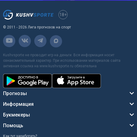
18+
© 2011 - 2026 Лига прогнозов на спорт
Kushvsporte не проводит игр на деньги. Вся информация носит
ознакомительный характер. При использовании материалов сайта
активная ссылка на www.kushvsporte.ru обязательна
Прогнозы
Информация
Букмекеры
Помощь
Как тут заработать?