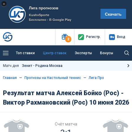
×
Лига прогнозов
Скачать
KushvSporte
Бесплатно - В Google Play
Регистр
.
Вход
2
Топ ставки
Центр ставок
Эксперты
Бонусы
Тренды
Букмекеры
Пресс-центр
Матч дня
Зенит - Родина Москва
Как тут заработать?
Главная
Прогнозы на Настольный теннис
Лига Про
Результат матча Алексей Бойко (Рос) -
Виктор Рахмановский (Рос) 10 июня 2026
Счёт матча