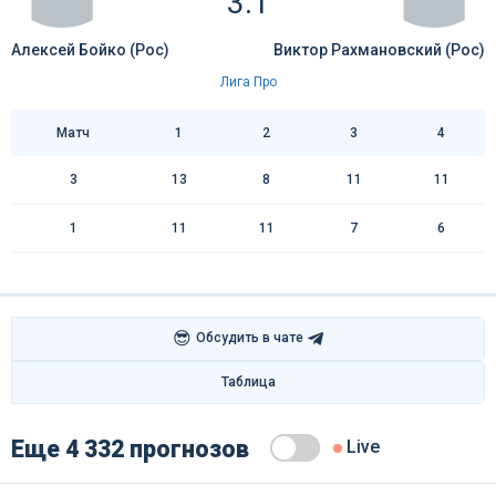
3:1
Алексей Бойко (Рос)
Виктор Рахмановский (Рос)
Лига Про
Матч
1
2
3
4
3
13
8
11
11
1
11
11
7
6
😎
Обсудить в чате
Таблица
Еще 4 332 прогнозов
Live