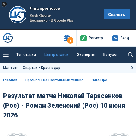
×
Лига прогнозов
Скачать
KushvSporte
Бесплатно - В Google Play
Регистр
.
Вход
2
Топ ставки
Центр ставок
Эксперты
Бонусы
Тренды
Букмекеры
Пресс-центр
Матч дня
Спартак - Краснодар
Как тут заработать?
Главная
Прогнозы на Настольный теннис
Лига Про
Результат матча Николай Тарасенков
(Рос) - Роман Зеленский (Рос) 10 июня
2026