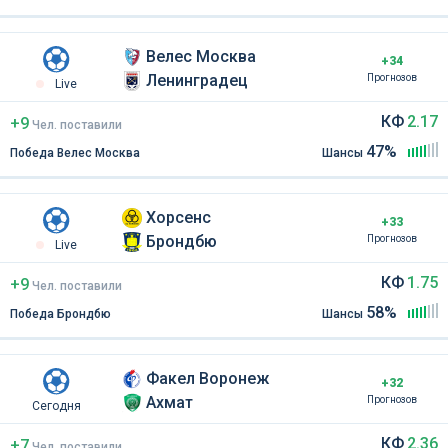
Велес Москва
+34
Ленинградец
Прогнозов
Live
КФ
2.17
+9
Чел
.
поставили
47%
Победа Велес Москва
Шансы
Хорсенс
+33
Брондбю
Прогнозов
Live
КФ
1.75
+9
Чел
.
поставили
58%
Победа Брондбю
Шансы
Факел Воронеж
+32
Ахмат
Прогнозов
Сегодня
КФ
2.36
+7
Чел
.
поставили