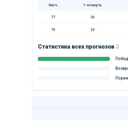
Матч
1 четв
ерть
77
20
79
23
Статистика всех прогнозов
2
Побе
Возвр
Пора