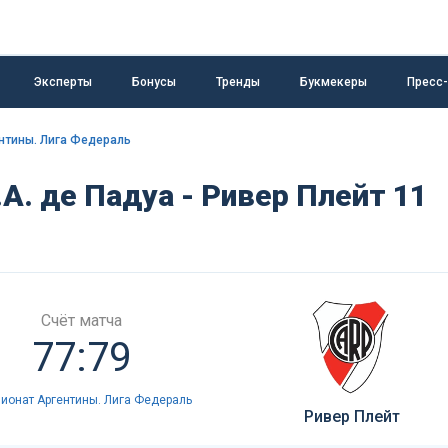
Эксперты
Бонусы
Тренды
Букмекеры
Пресс
нтины. Лига Федераль
А. де Падуа - Ривер Плейт 11
Счёт матча
77:79
ионат Аргентины. Лига Федераль
Ривер Плейт