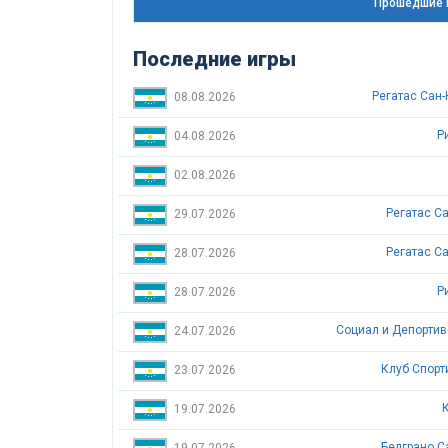
Прошедшие 
Последние игры
Регатас Сан
08.08.2026
Р
04.08.2026
02.08.2026
Регатас С
29.07.2026
Регатас С
28.07.2026
Р
28.07.2026
24.07.2026
Клуб Спорт
23.07.2026
19.07.2026
Белграно С