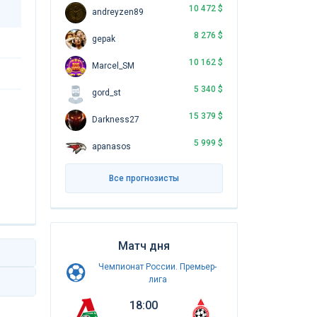
10 472 $
andreyzen89
8 276 $
gepak
10 162 $
Marcel_SM
5 340 $
gord_st
15 379 $
Darkness27
5 999 $
apanasos
Все прогнозисты
Матч дня
Чемпионат России. Премьер-
лига
18:00