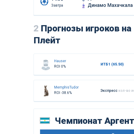
Динамо Махачкала
Завтра
2
Прогнозы игроков на 
Плейт
Hauser
ИТБ1 (65.50)
ROI 0%
MemphisTudor
Экспресс
кол-во 
ROI -38.6%
Чемпионат Аргент