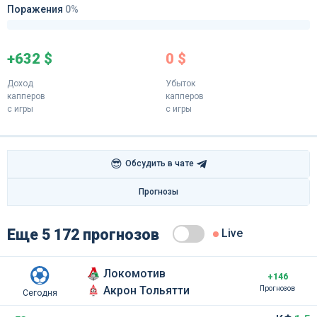
Поражения
0%
+632 $
0 $
Доход
Убыток
капперов
капперов
с игры
с игры
😎
Обсудить в чате
Прогнозы
Еще 5 172 прогнозов
Live
Локомотив
+146
Акрон Тольятти
Прогнозов
Сегодня