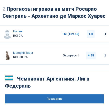
2
Прогнозы игроков на матч Росарио
Сентраль - Архентино де Маркос Хуарес
Hauser
ТМ (139.50)
1.8
ROI 0%
MemphisTudor
Экспресс
2
4.38
ROI -38.6%
Чемпионат Аргентины. Лига
Федераль
Последниe