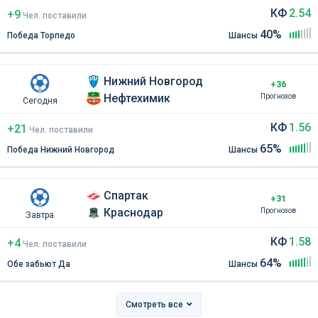
КФ
2.54
+9
Чел
.
поставили
40%
Победа Торпедо
Шансы
Нижний Новгород
+36
Нефтехимик
Прогнозов
Сегодня
КФ
1.56
+21
Чел
.
поставили
65%
Победа Нижний Новгород
Шансы
Спартак
+31
Краснодар
Прогнозов
Завтра
КФ
1.58
+4
Чел
.
поставили
64%
Обе забьют Да
Шансы
Смотреть все