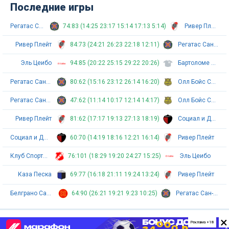
Последние игры
Регатас Сан-Николас
74:83 (14:25 23:17 15:14 17:13 5:14)
Ривер Плейт
Ривер Плейт
84:73 (24:21 26:23 22:18 12:11)
Регатас Сан-Николас
Эль Цеибо
94:85 (20:22 25:15 29:22 20:26)
Бартоломе Митре де Посадас
Регатас Сан-Николас
80:62 (15:16 23:12 26:14 16:20)
Олл Бойс Санта-Роза
Регатас Сан-Николас
47:62 (11:14 10:17 12:14 14:17)
Олл Бойс Санта-Роза
Ривер Плейт
81:62 (17:17 19:13 27:13 18:19)
Социал и Депортиво Пресиденте Деркуи
Социал и Депортиво Пресиденте Деркуи
60:70 (14:19 18:16 12:21 16:14)
Ривер Плейт
Клуб Спортиво Пилар
76:101 (18:29 19:20 24:27 15:25)
Эль Цеибо
Каза Песка
69:77 (16:18 21:11 19:24 13:24)
Ривер Плейт
Белграно Сан Николас
64:90 (26:21 19:21 9:23 10:25)
Регатас Сан-Николас
×
Реклама +18