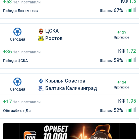
КФ
1.5
+53
Чел
.
поставили
67%
Победа Локомотив
Шансы
ЦСКА
+129
Ростов
Прогнозов
Сегодня
КФ
1.72
+36
Чел
.
поставили
59%
Победа ЦСКА
Шансы
Крылья Советов
+124
Балтика Калининград
Прогнозов
Сегодня
КФ
1.95
+17
Чел
.
поставили
52%
Обе забьют Да
Шансы