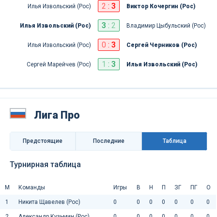
2
:
3
Илья Извольский (Рос)
Виктор Кочергин (Рос)
3
:
2
Илья Извольский (Рос)
Владимир Цыбульский (Рос)
0
:
3
Илья Извольский (Рос)
Сергей Черников (Рос)
1
:
3
Сергей Марейчев (Рос)
Илья Извольский (Рос)
Лига Про
Предстоящие
Последниe
Таблица
Турнирная таблица
М
Команды
Игры
В
Н
П
ЗГ
ПГ
О
1
Никита Щавелев (Рос)
0
0
0
0
0
0
0
2
Александр Кузьмин (Рос)
0
0
0
0
0
0
0