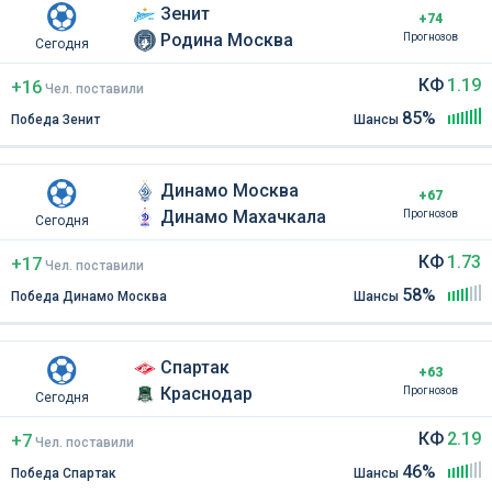
Зенит
+74
Родина Москва
Прогнозов
Сегодня
КФ
1.19
+16
Чел
.
поставили
85%
Победа Зенит
Шансы
Динамо Москва
+67
Динамо Махачкала
Прогнозов
Сегодня
КФ
1.73
+17
Чел
.
поставили
58%
Победа Динамо Москва
Шансы
Спартак
+63
Краснодар
Прогнозов
Сегодня
КФ
2.19
+7
Чел
.
поставили
46%
Победа Спартак
Шансы