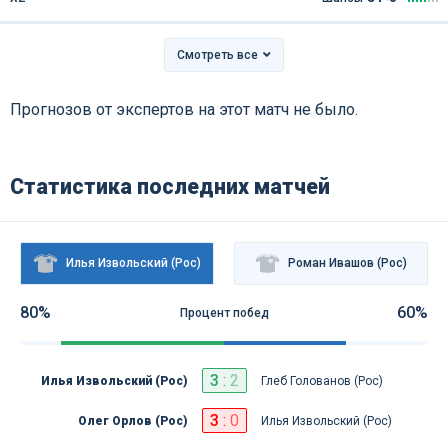
Смотреть все
Прогнозов от экспертов на этот матч не было.
Статистика последних матчей
Илья Извольский (Рос)
Роман Ивашов (Рос)
80%
60%
Процент побед
3
:
2
Илья Извольский (Рос)
Глеб Голованов (Рос)
3
:
0
Олег Орлов (Рос)
Илья Извольский (Рос)