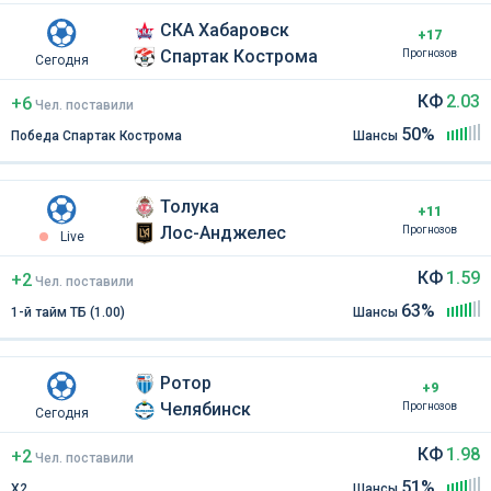
СКА Хабаровск
+17
Спартак Кострома
Прогнозов
Сегодня
КФ
2.03
+6
Чел
.
поставили
50%
Победа Спартак Кострома
Шансы
Толука
+11
Лос-Анджелес
Прогнозов
Live
КФ
1.59
+2
Чел
.
поставили
63%
1-й тайм ТБ (1.00)
Шансы
Ротор
+9
Челябинск
Прогнозов
Сегодня
КФ
1.98
+2
Чел
.
поставили
51%
Х2
Шансы