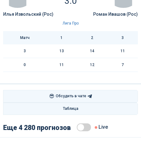
3:0
Илья Извольский (Рос)
Роман Ивашов (Рос)
Лига Про
Матч
1
2
3
3
13
14
11
0
11
12
7
😎
Обсудить в чате
Таблица
Еще 4 280 прогнозов
Live