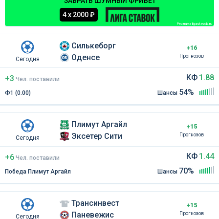
ЗАБРАТЬ ШУМНЫЙ ФРИБЕТ
4 х 2000 ₽
Реклама ligastavok.ru
Силькеборг
+16
Оденсе
Прогнозов
Сегодня
КФ
1.88
+3
Чел
.
поставили
54%
Ф1 (0.00)
Шансы
Плимут Аргайл
+15
Эксетер Сити
Прогнозов
Сегодня
КФ
1.44
+6
Чел
.
поставили
70%
Победа Плимут Аргайл
Шансы
Трансинвест
+15
Паневежис
Прогнозов
Сегодня