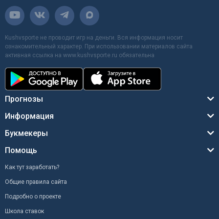
Kushvsporte не проводит игр на деньги. Вся информация носит
ознакомительный характер. При использовании материалов сайта
активная ссылка на www.kushvsporte.ru обязательна
Прогнозы
Информация
Букмекеры
Помощь
Как тут заработать?
Общие правила сайта
Подробно о проекте
Школа ставок