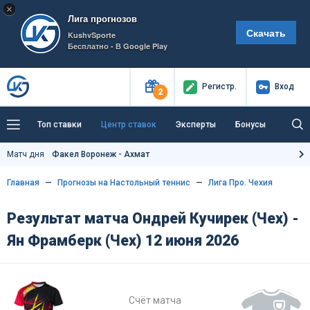
×
Лига прогнозов
Скачать
KushvSporte
Бесплатно - В Google Play
Регистр
.
Вход
2
Топ ставки
Центр ставок
Эксперты
Бонусы
Тренды
Букмекеры
Пресс-центр
Матч дня
Факел Воронеж - Ахмат
Как тут заработать?
Главная
Прогнозы на Настольный теннис
Лига Про. Чехия
Результат матча Ондрей Кучирек (Чех) -
Ян Фрамберк (Чех) 12 июня 2026
Счёт матча