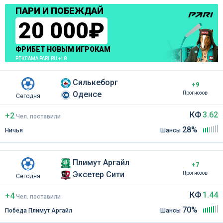
ПАРИ И ПОБЕЖДАЙ
20 000₽
ФРИБЕТ НОВЫМ ИГРОКАМ
РЕКЛАМА PARI.RU +18
Силькеборг
+9
Оденсе
Прогнозов
Сегодня
КФ
3.62
+2
Чел
.
поставили
28%
Ничья
Шансы
Плимут Аргайл
+7
Эксетер Сити
Прогнозов
Сегодня
КФ
1.44
+4
Чел
.
поставили
70%
Победа Плимут Аргайл
Шансы