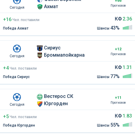
+66
Ахмат
Прогнозов
Сегодня
КФ
2.36
+16
Чел
.
поставили
43%
Победа Ахмат
Шансы
Сириус
+12
Броммапойкарна
Прогнозов
Сегодня
КФ
1.31
+4
Чел
.
поставили
77%
Победа Сириус
Шансы
Вестерос СК
+11
Юргорден
Прогнозов
Сегодня
КФ
1.83
+5
Чел
.
поставили
55%
Победа Юргорден
Шансы