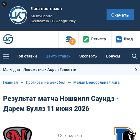
×
Лига прогнозов
Скачать
KushvSporte
Бесплатно - В Google Play
Регистр
.
Вход
2
Топ ставки
Центр ставок
Эксперты
Бонусы
Тренды
Букмекеры
Пресс-центр
Матч дня
Локомотив - Акрон Тольятти
Как тут заработать?
Главная
Прогнозы на Бейсбол
Малая Бейсбольная лига
Результат матча Нэшвилл Саундз -
Дарем Буллз 11 июня 2026
Счёт матча