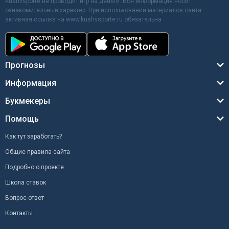
Kushvsporte не проводит игр на деньги. Вся информация носит
ознакомительный характер. При использовании материалов сайта
активная ссылка на www.kushvsporte.ru обязательна
Прогнозы
Информация
Букмекеры
Помощь
Как тут заработать?
Общие правила сайта
Подробно о проекте
Школа ставок
Вопрос-ответ
Контакты