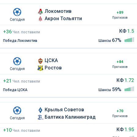
Локомотив
+89
Акрон Тольятти
Прогнозов
Сегодня
КФ
1.5
+36
Чел
.
поставили
67%
Победа Локомотив
Шансы
ЦСКА
+84
Ростов
Прогнозов
Сегодня
КФ
1.72
+21
Чел
.
поставили
59%
Победа ЦСКА
Шансы
Крылья Советов
+70
Балтика Калининград
Прогнозов
Сегодня
КФ
1.95
+10
Чел
.
поставили