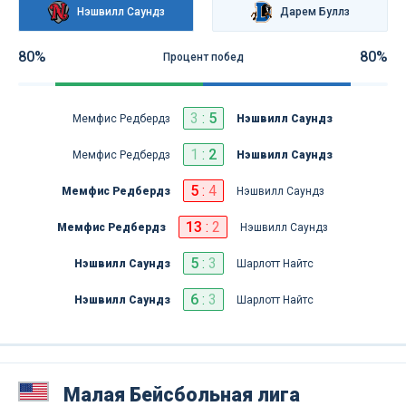
Нэшвилл Саундз
Дарем Буллз
80%
80%
Процент побед
3
:
5
Мемфис Редбердз
Нэшвилл Саундз
1
:
2
Мемфис Редбердз
Нэшвилл Саундз
5
:
4
Мемфис Редбердз
Нэшвилл Саундз
13
:
2
Мемфис Редбердз
Нэшвилл Саундз
5
:
3
Нэшвилл Саундз
Шарлотт Найтс
6
:
3
Нэшвилл Саундз
Шарлотт Найтс
Малая Бейсбольная лига