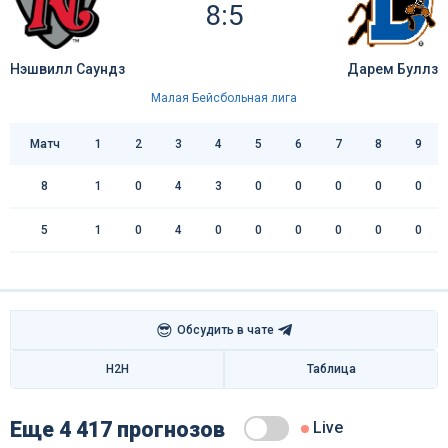
8:5
Нэшвилл Саундз
Дарем Буллз
Малая Бейсбольная лига
Матч
1
2
3
4
5
6
7
8
9
8
1
0
4
3
0
0
0
0
0
5
1
0
4
0
0
0
0
0
0
😎
Обсудить в чате
H2H
Таблица
Еще 4 417 прогнозов
Live