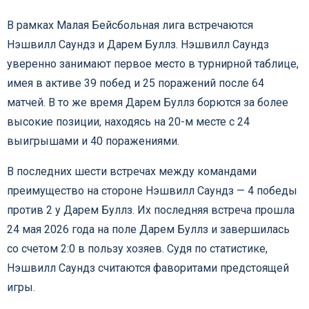
В рамках Малая Бейсбольная лига встречаются
Нэшвилл Саундз и Дарем Буллз. Нэшвилл Саундз
уверенно занимают первое место в турнирной таблице,
имея в активе 39 побед и 25 поражений после 64
матчей. В то же время Дарем Буллз борются за более
высокие позиции, находясь на 20-м месте с 24
выигрышами и 40 поражениями.
В последних шести встречах между командами
преимущество на стороне Нэшвилл Саундз — 4 победы
против 2 у Дарем Буллз. Их последняя встреча прошла
24 мая 2026 года на поле Дарем Буллз и завершилась
со счетом 2:0 в пользу хозяев. Судя по статистике,
Нэшвилл Саундз считаются фаворитами предстоящей
игры.