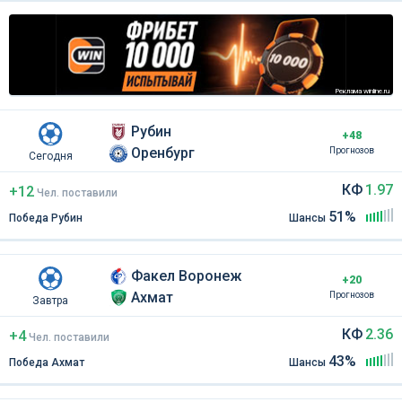
Реклама winline.ru
Рубин
+48
Оренбург
Прогнозов
Сегодня
КФ
1.97
+12
Чел
.
поставили
51%
Победа Рубин
Шансы
Факел Воронеж
+20
Ахмат
Прогнозов
Завтра
КФ
2.36
+4
Чел
.
поставили
43%
Победа Ахмат
Шансы