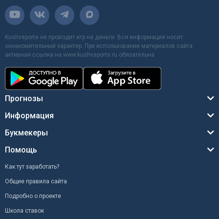
Kushvsporte не проводит игр на деньги. Вся информация носит
ознакомительный характер. При использовании материалов сайта
активная ссылка на www.kushvsporte.ru обязательна
Прогнозы
Информация
Букмекеры
Помощь
Как тут заработать?
Общие правила сайта
Подробно о проекте
Школа ставок