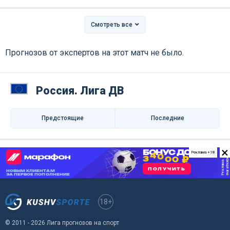
Смотреть все
Прогнозов от экспертов на этот матч не было.
Россия. Лига ДВ
Предстоящие
Последниe
×
Реклама +18
18+
© 2011 - 2026 Лига прогнозов на спорт