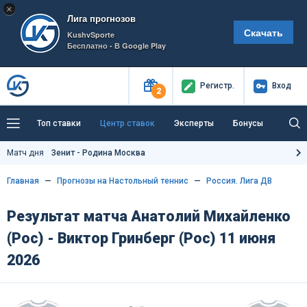
×
Лига прогнозов
Скачать
KushvSporte
Бесплатно - В Google Play
Регистр
.
Вход
2
Топ ставки
Центр ставок
Эксперты
Бонусы
Тренды
Букмекеры
Пресс-центр
Матч дня
Зенит - Родина Москва
Как тут заработать?
Главная
Прогнозы на Настольный теннис
Россия. Лига ДВ
Результат матча Анатолий Михайленко
(Рос) - Виктор Гринберг (Рос) 11 июня
2026