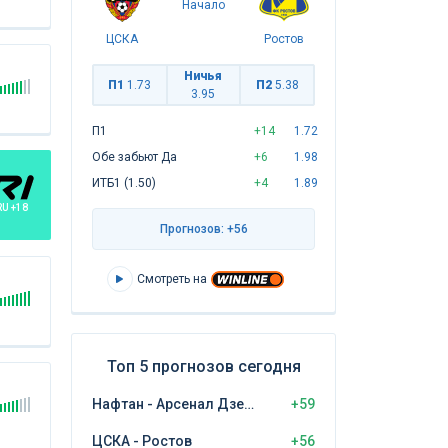
Начало
ЦСКА
Ростов
Ничья
П1
1.73
П2
5.38
3.95
П1
+14
1.72
Обе забьют Да
+6
1.98
ИТБ1 (1.50)
+4
1.89
RU +18
Прогнозов: +56
Смотреть на
Топ 5 прогнозов сегодня
Нафтан - Арсенал Дзержинск
+59
ЦСКА - Ростов
+56