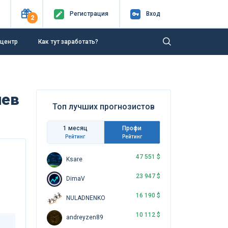
Регистр
ация
Вход
2
-центр
Как тут заработать?
лев
Топ лучших прогнозистов
1 месяц
Профи
Рейтинг
Рейтинг
47 551 $
Ksare
23 947 $
DimaV
16 190 $
NULADNENKO
10 112 $
andreyzen89