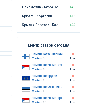
Локомотив - Акрон Тольятти
+48
Брюгге - Кортрейк
+45
Крылья Советов - Балтика Калининград
+44
Центр ставок сегодня
Чемпионат Финляндии. Высшая лига
Футбол
5
Live
Чемпионат Чехии. Вторая лига
Футбол
6
Live
Чемпионат Грузии
Футбол
1
Live
Чемпионат Эстонии. Мейстрилига
Футбол
2
Live
Чемпионат Чехии. Третья лига
Футбол
13
Live