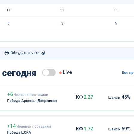
11
11
11
6
3
5
😎
Обсудить в чате
 сегодня
Live
Все пр
+6
Чел
овек
поставили
КФ
2.27
45%
Шансы
к
Победа Арсенал Дзержинск
+14
Чел
овек
поставили
КФ
1.72
59%
Шансы
Победа ЦСКА