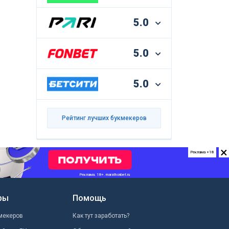
5.0
5.0
5.0
Рейтинг лучших букмекеров
×
Реклама +18
ры
Помощь
мекеров
Как тут заработать?