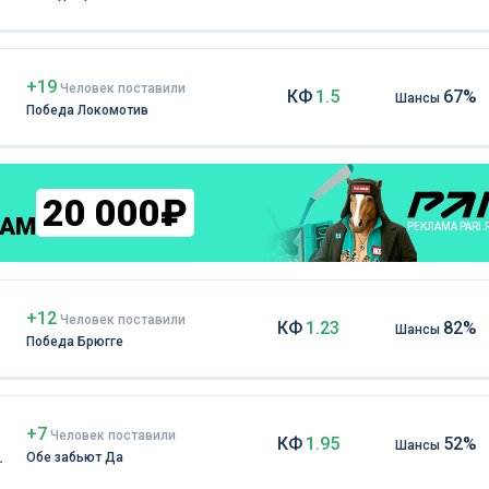
+19
Чел
овек
поставили
КФ
1.5
67%
Шансы
Победа Локомотив
20 000₽
КАМ
РЕКЛАМА PARI.
+12
Чел
овек
поставили
КФ
1.23
82%
Шансы
Победа Брюгге
+7
Чел
овек
поставили
КФ
1.95
52%
Шансы
Обе забьют Да