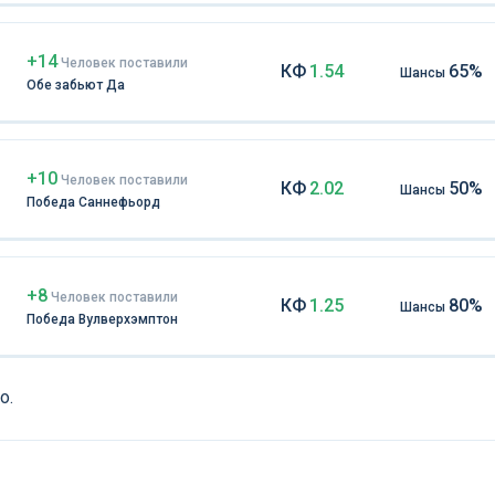
+14
Чел
овек
поставили
КФ
1.54
65%
Шансы
Обе забьют Да
+10
Чел
овек
поставили
КФ
2.02
50%
Шансы
Победа Саннефьорд
+8
Чел
овек
поставили
КФ
1.25
80%
Шансы
Победа Вулверхэмптон
о.