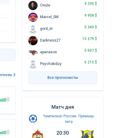
9 295 $
Oeule
9 958 $
Marcel_SM
5 340 $
gord_st
15 379 $
Darkness27
5 607 $
apanasos
6 215 $
Psychokidzy
огнозы
Все прогнозисты
Матч дня
Чемпионат России. Премьер-
лига
20:30