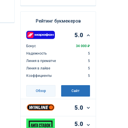
Рейтинг букмекеров
5.0
Бонус
34 000 ₽
Надежность
5
Линия в прематче
5
Линия в лайве
5
Коэффициенты
5
Обзор
Сайт
5.0
5.0