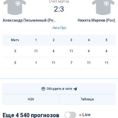
Счёт матча
2:3
Александр Письменный (Рос)
Никита Мареев (Рос)
Лига Про
Матч
1
2
3
4
5
2
11
6
11
6
6
3
1
11
7
11
11
😎
Обсудить в чате
H2H
Таблица
Еще 4 540 прогнозов
Live