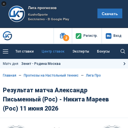
×
Лига прогнозов
Скачать
KushvSporte
Бесплатно - В Google Play
Регистр
.
Вход
2
Топ ставки
Центр ставок
Эксперты
Бонусы
Тренды
Букмекеры
Пресс-центр
Матч дня
Зенит - Родина Москва
Как тут заработать?
Главная
Прогнозы на Настольный теннис
Лига Про
Результат матча Александр
Письменный (Рос) - Никита Мареев
(Рос) 11 июня 2026