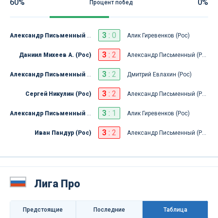
60%
0%
Процент побед
3
:
0
Александр Письменный (Рос)
Алик Гиревенков (Рос)
3
:
2
Даниил Михеев А. (Рос)
Александр Письменный (Рос)
3
:
2
Александр Письменный (Рос)
Дмитрий Евлахин (Рос)
3
:
2
Сергей Никулин (Рос)
Александр Письменный (Рос)
3
:
1
Александр Письменный (Рос)
Алик Гиревенков (Рос)
3
:
2
Иван Пандур (Рос)
Александр Письменный (Рос)
Лига Про
Предстоящие
Последниe
Таблица