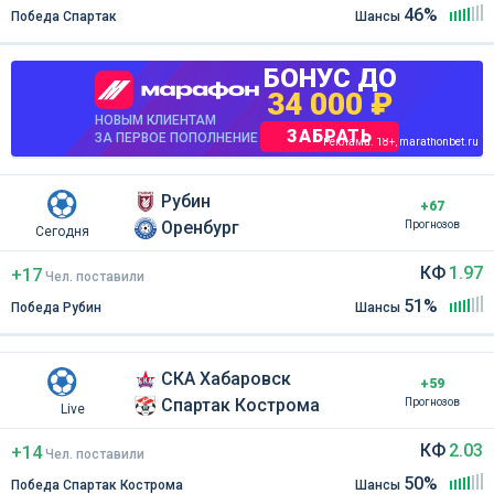
46%
Победа Спартак
Шансы
БОНУС ДО
34 000 ₽
НОВЫМ КЛИЕНТАМ
ЗАБРАТЬ
ЗА ПЕРВОЕ ПОПОЛНЕНИЕ
Реклама. 18+, marathonbet.ru
Рубин
+67
Оренбург
Прогнозов
Сегодня
КФ
1.97
+17
Чел
.
поставили
51%
Победа Рубин
Шансы
СКА Хабаровск
+59
Спартак Кострома
Прогнозов
Live
КФ
2.03
+14
Чел
.
поставили
50%
Победа Спартак Кострома
Шансы