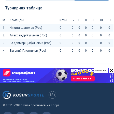
Турнирная таблица
М
Команды
Игры
В
Н
П
ЗГ
ПГ
О
1
Никита Щавелев (Рос)
0
0
0
0
0
0
0
2
Александр Кузьмин (Рос)
0
0
0
0
0
0
0
3
Владимир Цыбульский (Рос)
0
0
0
0
0
0
0
4
Евгений Плотников (Рос)
0
0
0
0
0
0
0
×
Реклама +18
18+
© 2011 - 2026 Лига прогнозов на спорт