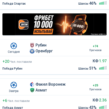
46%
Победа Спартак
Шансы
Реклама winline.ru
Рубин
+74
Оренбург
Прогнозов
Сегодня
КФ
1.97
+20
Чел
.
поставили
51%
Победа Рубин
Шансы
Факел Воронеж
+25
Ахмат
Прогнозов
Завтра
КФ
2.36
+6
Чел
.
поставили
43%
Победа Ахмат
Шансы