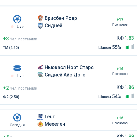
Брисбен Роар
+17
Сидней
Прогнозов
Live
КФ
1.83
+3
Чел
.
поставили
55%
ТМ (2.50)
Шансы
Ньюкасл Норт Старс
+16
Сидней Айс Догс
Прогнозов
Live
КФ
1.86
+2
Чел
.
поставили
54%
Ф2 (2.50)
Шансы
Гент
+16
Мехелен
Прогнозов
Сегодня
КФ
1.98