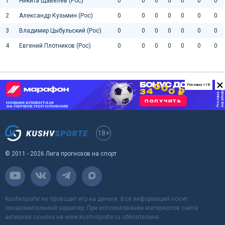
1
Никита Щавелев (Рос)
0
0
0
0
0
0
0
2
Александр Кузьмин (Рос)
0
0
0
0
0
0
0
3
Владимир Цыбульский (Рос)
0
0
0
0
0
0
0
4
Евгений Плотников (Рос)
0
0
0
0
0
0
0
×
Реклама +18
18+
© 2011 - 2026 Лига прогнозов на спорт
Kushvsporte не проводит игр на деньги. Вся информация носит
ознакомительный характер. При использовании материалов сайта
активная ссылка на www.kushvsporte.ru обязательна