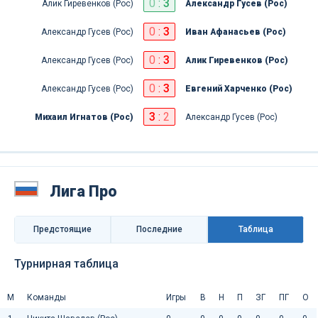
0
:
3
Алик Гиревенков (Рос)
Александр Гусев (Рос)
0
:
3
Александр Гусев (Рос)
Иван Афанасьев (Рос)
0
:
3
Александр Гусев (Рос)
Алик Гиревенков (Рос)
0
:
3
Александр Гусев (Рос)
Евгений Харченко (Рос)
3
:
2
Михаил Игнатов (Рос)
Александр Гусев (Рос)
Лига Про
Предстоящие
Последниe
Таблица
Турнирная таблица
М
Команды
Игры
В
Н
П
ЗГ
ПГ
О