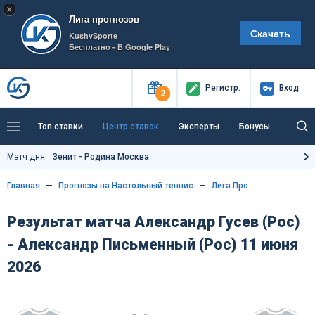
×
Лига прогнозов
Скачать
KushvSporte
Бесплатно - В Google Play
Регистр
.
Вход
2
Топ ставки
Центр ставок
Эксперты
Бонусы
Тренды
Букмекеры
Пресс-центр
Матч дня
Зенит - Родина Москва
Как тут заработать?
Главная
Прогнозы на Настольный теннис
Лига Про
Результат матча Александр Гусев (Рос)
- Александр Письменный (Рос) 11 июня
2026