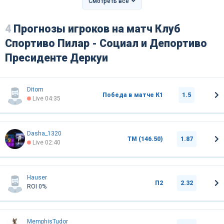
Смотреть все
4
Прогнозы игроков на матч Клуб
Спортиво Пилар - Социал и Депортиво
Пресиденте Деркуи
Ditom
Победа в матче К1
1.5
Live 04:35
Dasha_1320
ТМ (146.50)
1.87
Live 02:40
Hauser
П2
2.32
ROI 0%
MemphisTudor