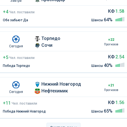
Завтра
КФ
1.58
+4
Чел
.
поставили
64%
Обе забьют Да
Шансы
Торпедо
+22
Сочи
Прогнозов
Сегодня
КФ
2.54
+5
Чел
.
поставили
40%
Победа Торпедо
Шансы
Нижний Новгород
+21
Нефтехимик
Прогнозов
Сегодня
КФ
1.56
+11
Чел
.
поставили
65%
Победа Нижний Новгород
Шансы