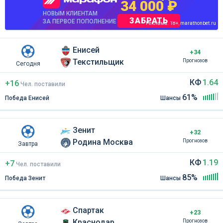
34 000 ₽
НОВЫМ КЛИЕНТАМ
ЗАБРАТЬ
ЗА ПЕРВОЕ ПОПОЛНЕНИЕ
Реклама. 18+, marathonbet.ru
Енисей
+34
Текстильщик
Прогнозов
Сегодня
КФ
1.64
+16
Чел
.
поставили
61%
Победа Енисей
Шансы
Зенит
+32
Родина Москва
Прогнозов
Завтра
КФ
1.19
+7
Чел
.
поставили
85%
Победа Зенит
Шансы
Спартак
+23
Краснодар
Прогнозов