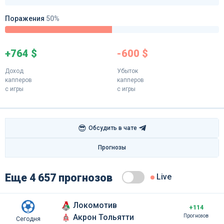
Поражения
50%
+764 $
-600 $
Доход
Убыток
капперов
капперов
с игры
с игры
😎
Обсудить в чате
Прогнозы
Еще 4 657 прогнозов
Live
Локомотив
+114
Акрон Тольятти
Прогнозов
Сегодня