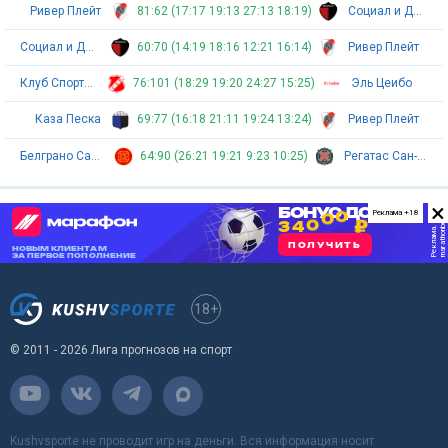
Ривер Плейт
81:62 (17:17 19:13 27:13 18:19)
Социал и Депортиво Пресиденте Деркуи
Социал и Депортиво Пресиденте Деркуи
60:70 (14:19 18:16 12:21 16:14)
Ривер Плейт
Клуб Спортиво Пилар
76:101 (18:29 19:20 24:27 15:25)
Эль Цеибо
Каза Песка
69:77 (16:18 21:11 19:24 13:24)
Ривер Плейт
Белграно Сан Николас
64:90 (26:21 19:21 9:23 10:25)
Регатас Сан-Николас
×
Реклама +18
18+
© 2011 - 2026 Лига прогнозов на спорт
Kushvsporte не проводит игр на деньги. Вся информация носит