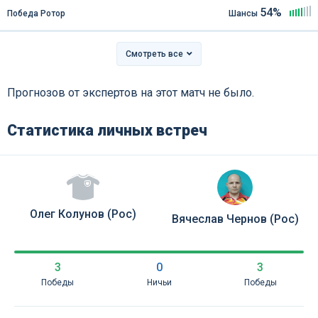
54%
Победа Ротор
Шансы
Смотреть все
Прогнозов от экспертов на этот матч не было.
Статистика личных встреч
Олег Колунов (Рос)
Вячеслав Чернов (Рос)
3
0
3
Победы
Ничьи
Победы