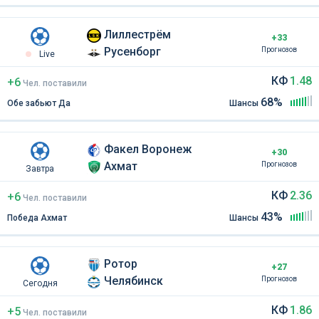
Лиллестрём
+33
Русенборг
Прогнозов
Live
КФ
1.48
+6
Чел
.
поставили
68%
Обе забьют Да
Шансы
Факел Воронеж
+30
Ахмат
Прогнозов
Завтра
КФ
2.36
+6
Чел
.
поставили
43%
Победа Ахмат
Шансы
Ротор
+27
Челябинск
Прогнозов
Сегодня
КФ
1.86
+5
Чел
.
поставили