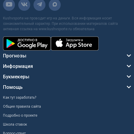
Kushvsporte не проводит игр на деньги. Вся информация носит
ознакомительный характер. При использовании материалов сайта
активная ссылка на www.kushvsporte.ru обязательна
Прогнозы
Информация
Букмекеры
Помощь
Как тут заработать?
Общие правила сайта
Подробно о проекте
Школа ставок
Вопрос-ответ