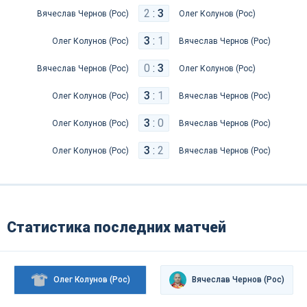
2
:
3
Вячеслав Чернов (Рос)
Олег Колунов (Рос)
3
:
1
Олег Колунов (Рос)
Вячеслав Чернов (Рос)
0
:
3
Вячеслав Чернов (Рос)
Олег Колунов (Рос)
3
:
1
Олег Колунов (Рос)
Вячеслав Чернов (Рос)
3
:
0
Олег Колунов (Рос)
Вячеслав Чернов (Рос)
3
:
2
Олег Колунов (Рос)
Вячеслав Чернов (Рос)
Статистика последних матчей
Олег Колунов (Рос)
Вячеслав Чернов (Рос)