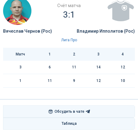
Счёт матча
3:1
Вячеслав Чернов (Рос)
Владимир Ипполитов (Рос)
Лига Про
Матч
1
2
3
4
3
6
11
14
12
1
11
9
12
10
😎
Обсудить в чате
Таблица