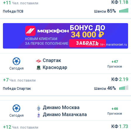
КФ
1.18
+11
Чел
.
поставили
85%
Победа ПСВ
Шансы
БОНУС ДО
34 000 ₽
НОВЫМ КЛИЕНТАМ
ЗАБРАТЬ
ЗА ПЕРВОЕ ПОПОЛНЕНИЕ
Реклама. 18+, marathonbet.ru
Спартак
+47
Краснодар
Прогнозов
Сегодня
КФ
2.19
+7
Чел
.
поставили
46%
Победа Спартак
Шансы
Динамо Москва
+46
Динамо Махачкала
Прогнозов
Сегодня
КФ
1.73
+12
Чел
.
поставили