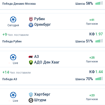
58%
Победа Динамо Москва
Шансы
Рубин
+41
Оренбург
Прогнозов
Сегодня
КФ
1.97
+9
Чел
.
поставили
51%
Победа Рубин
Шансы
АЗ
+25
АДО Ден Хааг
Прогнозов
Live
КФ
1.44
+14
Чел
.
поставили
70%
Победа АЗ
Шансы
Хартберг
+23
Штурм
Прогнозов
Live