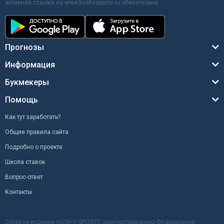
активная ссылка на www.kushvsporte.ru обязательна
Прогнозы
Информация
Букмекеры
Помощь
Как тут заработать?
Общие правила сайта
Подробно о проекте
Школа ставок
Вопрос-ответ
Контакты
Сетевое издание KUSH V SPORTE зарегистрировано Федеральной