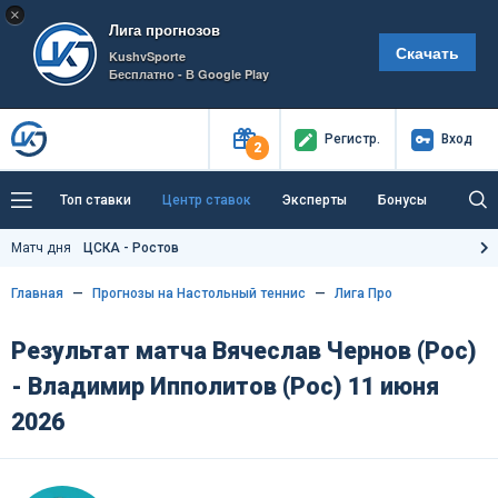
×
Лига прогнозов
Скачать
KushvSporte
Бесплатно - В Google Play
Регистр
.
Вход
2
Топ ставки
Центр ставок
Эксперты
Бонусы
Тренды
Букмекеры
Пресс-центр
Матч дня
ЦСКА - Ростов
Как тут заработать?
Главная
Прогнозы на Настольный теннис
Лига Про
Результат матча Вячеслав Чернов (Рос)
- Владимир Ипполитов (Рос) 11 июня
2026