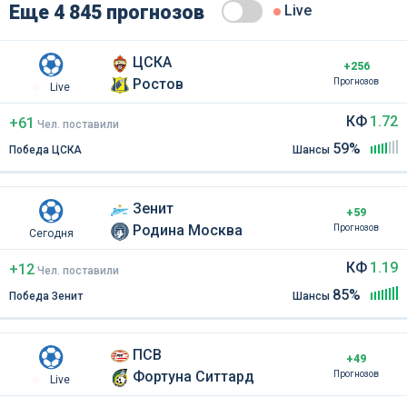
Еще 4 845 прогнозов
Live
ЦСКА
+256
Ростов
Прогнозов
Live
КФ
1.72
+61
Чел
.
поставили
59%
Победа ЦСКА
Шансы
Зенит
+59
Родина Москва
Прогнозов
Сегодня
КФ
1.19
+12
Чел
.
поставили
85%
Победа Зенит
Шансы
ПСВ
+49
Фортуна Ситтард
Прогнозов
Live