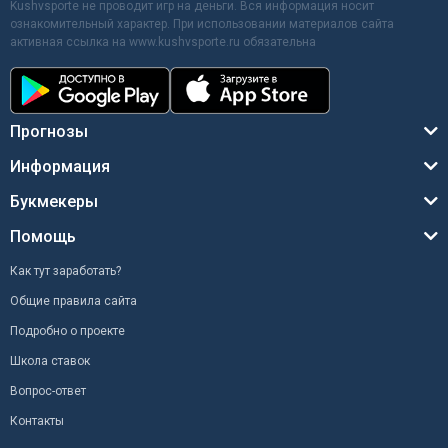
Kushvsporte не проводит игр на деньги. Вся информация носит
ознакомительный характер. При использовании материалов сайта
активная ссылка на www.kushvsporte.ru обязательна
Прогнозы
Информация
Букмекеры
Помощь
Как тут заработать?
Общие правила сайта
Подробно о проекте
Школа ставок
Вопрос-ответ
Контакты