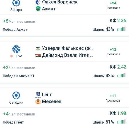
Факел Воронеж
+24
Ахмат
Прогнозов
Завтра
КФ
2.36
+5
Чел
.
поставили
43%
Победа Ахмат
Шансы
Уэверли Фальконс (жен)
+12
Даймонд Вэлли Иглз (жен)
Прогнозов
Live
КФ
2.42
+2
Чел
.
поставили
42%
Победа в матче К1
Шансы
Гент
+11
Мехелен
Прогнозов
Сегодня
КФ
1.98
+4
Чел
.
поставили
51%
Победа Гент
Шансы