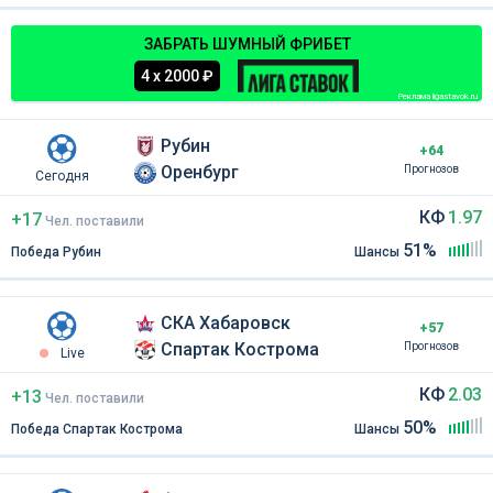
ЗАБРАТЬ ШУМНЫЙ ФРИБЕТ
4 х 2000 ₽
Реклама ligastavok.ru
Рубин
+64
Оренбург
Прогнозов
Сегодня
КФ
1.97
+17
Чел
.
поставили
51%
Победа Рубин
Шансы
СКА Хабаровск
+57
Спартак Кострома
Прогнозов
Live
КФ
2.03
+13
Чел
.
поставили
50%
Победа Спартак Кострома
Шансы