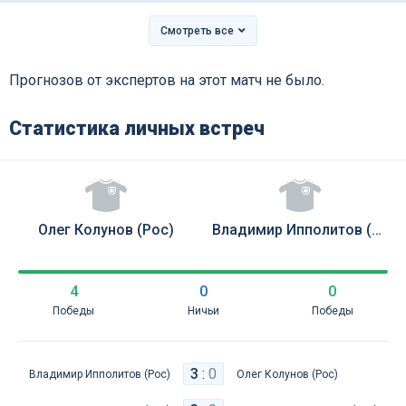
Смотреть все
Прогнозов от экспертов на этот матч не было.
Статистика личных встреч
Олег Колунов (Рос)
Владимир Ипполитов (Рос)
4
0
0
Победы
Ничьи
Победы
3
:
0
Владимир Ипполитов (Рос)
Олег Колунов (Рос)