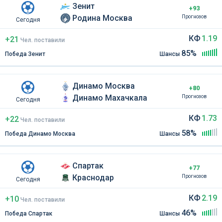
Зенит
+93
Родина Москва
Прогнозов
Сегодня
КФ
1.19
+21
Чел
.
поставили
85%
Победа Зенит
Шансы
Динамо Москва
+80
Динамо Махачкала
Прогнозов
Сегодня
КФ
1.73
+22
Чел
.
поставили
58%
Победа Динамо Москва
Шансы
Спартак
+77
Краснодар
Прогнозов
Сегодня
КФ
2.19
+10
Чел
.
поставили
46%
Победа Спартак
Шансы