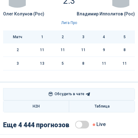
2:3
Олег Колунов (Рос)
Владимир Ипполитов (Рос)
Лига Про
Матч
1
2
3
4
5
2
11
11
11
9
8
3
13
5
8
11
11
😎
Обсудить в чате
H2H
Таблица
Еще 4 444 прогнозов
Live