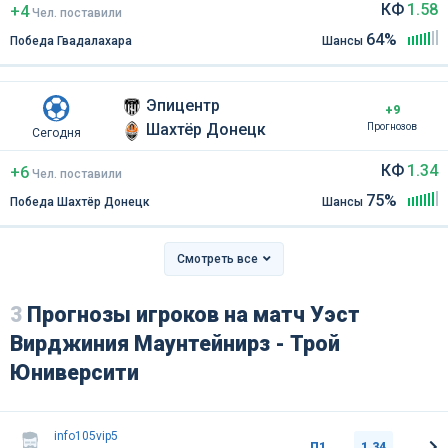
КФ
1.58
+4
Чел
.
поставили
64%
Победа Гвадалахара
Шансы
Эпицентр
+9
Шахтёр Донецк
Прогнозов
Сегодня
КФ
1.34
+6
Чел
.
поставили
75%
Победа Шахтёр Донецк
Шансы
Смотреть все
3
Прогнозы игроков на матч Уэст
Вирджиния Маунтейнирз - Трой
Юниверсити
info105vip5
П1
1.34