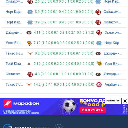
Оклахома Сунерз
2:6 (2:0 0:0 0:3 0:0 0:1 0:0 0:2 0:0 0:0)
Норт Каролина Тейр Хилз
Норт Каролина Тейр Хилз
3:9 (3:2 0:0 0:1 0:4 0:0 0:1 0:0 0:0 0:1)
Оклахома Сунерз
Норт Каролина Тейр Хилз
3:9 (3:2 0:0 0:1 0:4 0:0 0:1 0:0 0:0 0:1)
Оклахома Сунерз
Джорджия Буллдогз
4:11 (0:0 0:0 0:1 0:3 1:0 2:1 0:1 0:3 1:2)
Оклахома Сунерз
Уэст Вирджиния Маунтейнирз
7:12 (1:2 0:0 0:3 0:3 0:0 0:2 5:2 1:0 0:0)
Норт Каролина Тейр Хилз
Техас Лонгхорнс
0:2 (0:0 0:0 0:0 0:0 0:1 0:0 0:1 0:0 0:0)
Джорджия Буллдогз
Трой Юниверсити
0:12 (0:0 0:0 0:2 0:0 0:0 0:4 0:1 0:0 0:5)
Уэст Вирджиния Маунтейнирз
Оклахома Сунерз
4:3 (3:0 0:0 0:0 1:1 0:1 0:0 0:0 0:1 0:0)
Джорджия Буллдогз
Техас Лонгхорнс
14:2 (3:0 4:1 0:0 0:1 0:0 4:0 0:0 3:0 0:0)
Алабама Кримсон Тайд
×
Реклама +18