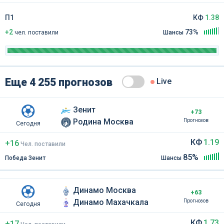
П1
КФ
1.38
+2
73%
чел
.
поставили
Шансы
Еще 4 255 прогнозов
Live
Зенит
+73
Родина Москва
Прогнозов
Сегодня
КФ
1.19
+16
Чел
.
поставили
85%
Победа Зенит
Шансы
Динамо Москва
+63
Динамо Махачкала
Прогнозов
Сегодня
КФ
1.73
+17