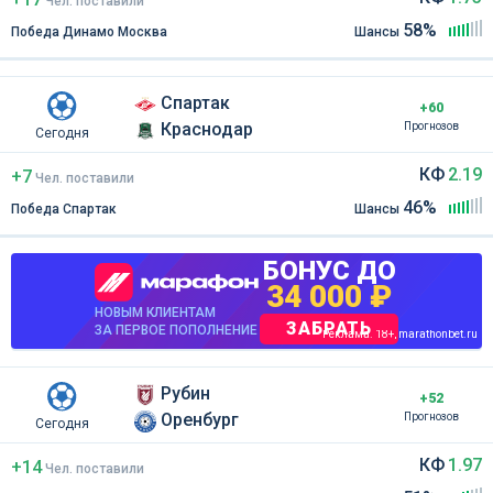
Чел
.
поставили
58%
Победа Динамо Москва
Шансы
Спартак
+60
Краснодар
Прогнозов
Сегодня
КФ
2.19
+7
Чел
.
поставили
46%
Победа Спартак
Шансы
БОНУС ДО
34 000 ₽
НОВЫМ КЛИЕНТАМ
ЗАБРАТЬ
ЗА ПЕРВОЕ ПОПОЛНЕНИЕ
Реклама. 18+, marathonbet.ru
Рубин
+52
Оренбург
Прогнозов
Сегодня
КФ
1.97
+14
Чел
.
поставили