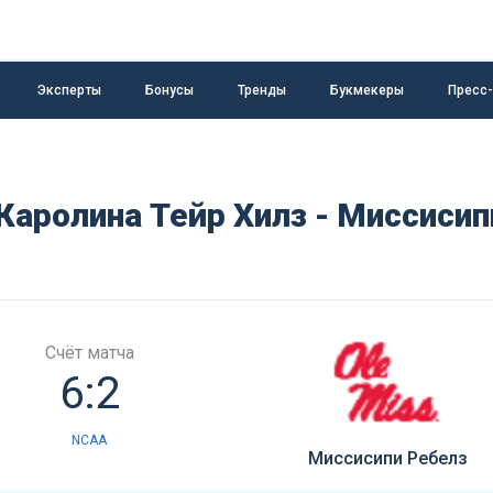
Эксперты
Бонусы
Тренды
Букмекеры
Пресс
Каролина Тейр Хилз - Миссисип
Счёт матча
6:2
NCAA
Миссисипи Ребелз