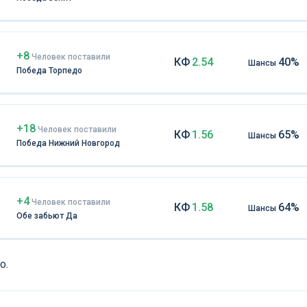
+8
Чел
овек
поставили
КФ
2.54
40%
Шансы
Победа Торпедо
+18
Чел
овек
поставили
КФ
1.56
65%
Шансы
Победа Нижний Новгород
+4
Чел
овек
поставили
КФ
1.58
64%
Шансы
Обе забьют Да
о.