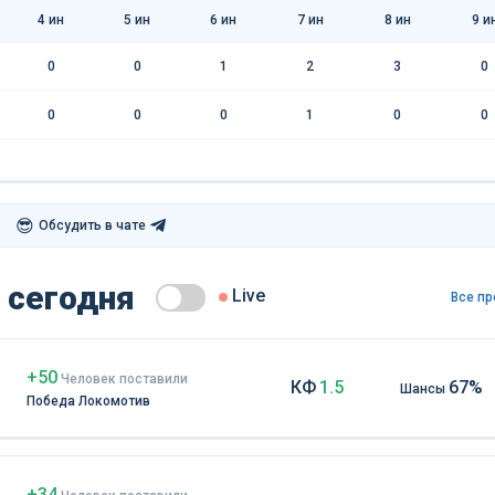
4
ин
5
ин
6
ин
7
ин
8
ин
9
и
0
0
1
2
3
0
0
0
0
1
0
0
😎
Обсудить в чате
 сегодня
Live
Все пр
+50
Чел
овек
поставили
КФ
1.5
67%
Шансы
Победа Локомотив
+34