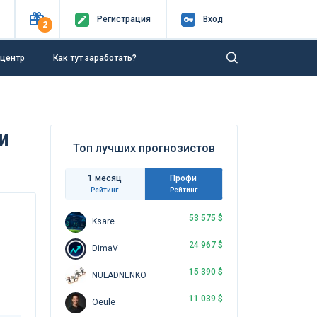
Регистр
ация
Вход
2
-центр
Как тут заработать?
и
Топ лучших прогнозистов
1 месяц
Профи
Рейтинг
Рейтинг
53 575 $
Ksare
24 967 $
DimaV
15 390 $
NULADNENKO
11 039 $
Oeule