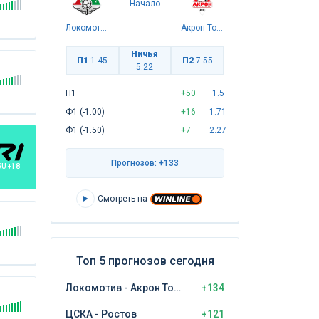
Начало
Локомотив
Акрон Тольятти
Ничья
П1
1.45
П2
7.55
5.22
П1
+50
1.5
Ф1 (-1.00)
+16
1.71
Ф1 (-1.50)
+7
2.27
Прогнозов: +133
RU +18
Смотреть на
Топ 5 прогнозов сегодня
Локомотив - Акрон Тольятти
+134
ЦСКА - Ростов
+121