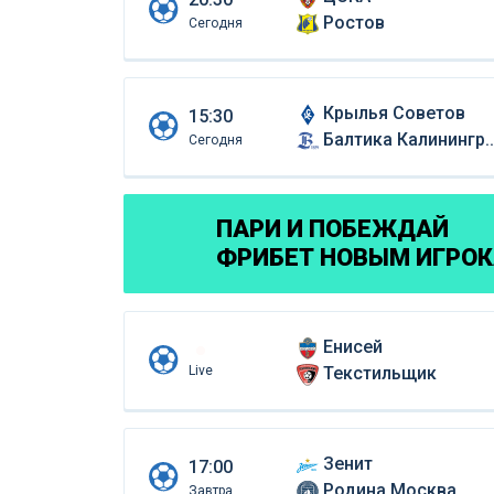
Ростов
Сегодня
Крылья Советов
15:30
Балтика Калининград
Сегодня
ПАРИ И ПОБЕЖДАЙ
ФРИБЕТ НОВЫМ ИГРО
Енисей
Live
Текстильщик
Зенит
17:00
Родина Москва
Завтра