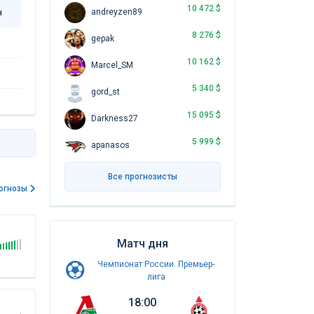
10 472 $
andreyzen89
н
8 276 $
gepak
10 162 $
Marcel_SM
5 340 $
gord_st
15 095 $
Darkness27
5 999 $
apanasos
Все прогнозисты
огнозы
Матч дня
Чемпионат России. Премьер-
лига
18:00