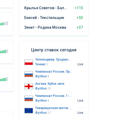
Крылья Советов - Балтика Калининград
+115
Енисей - Текстильщик
+53
Зенит - Родина Москва
+37
Центр ставок сегодня
Челленджер. Гродзиск-Мазовецкий
Теннис
2
Live
Чемпионат России. Премьер-лига
Футбол
8
Англия. Кубок лиги
Футбол
30
Чемпионат России. 1-я лига
Футбол
8
Live
Товарищеские матчи клубов
Футбол
97
Live