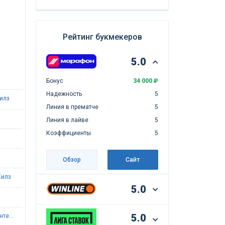
Рейтинг букмекеров
5.0
Бонус
34 000 ₽
Надежность
5
илз
Линия в прематче
5
Линия в лайве
5
Коэффициенты
5
Обзор
Сайт
Хилз
5.0
5.0
Уэст Вирджиния Маунтейнирз