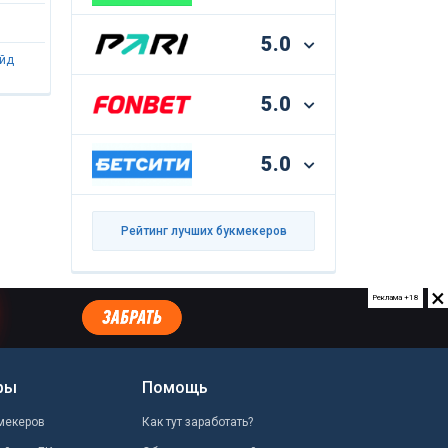
5.0
айд
5.0
5.0
Рейтинг лучших букмекеров
×
Реклама +18
ры
Помощь
мекеров
Как тут заработать?