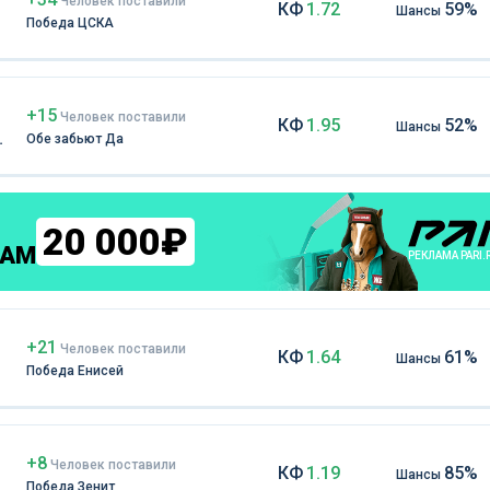
Чел
овек
поставили
КФ
1.72
59%
Шансы
Победа ЦСКА
+15
Чел
овек
поставили
КФ
1.95
52%
Шансы
Обе забьют Да
20 000₽
КАМ
РЕКЛАМА PARI.
+21
Чел
овек
поставили
КФ
1.64
61%
Шансы
Победа Енисей
+8
Чел
овек
поставили
КФ
1.19
85%
Шансы
Победа Зенит