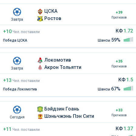
ЦСКА
+39
Ростов
Прогнозов
Завтра
КФ
1.72
+10
Чел
.
поставили
59%
Победа ЦСКА
Шансы
Локомотив
+35
Акрон Тольятти
Прогнозов
Завтра
КФ
1.5
+13
Чел
.
поставили
67%
Победа Локомотив
Шансы
Бэйдзин Гоань
+33
Шэньчжэнь Пэн Сити
Прогнозов
Сегодня
КФ
1.37
+11
Чел
.
поставили