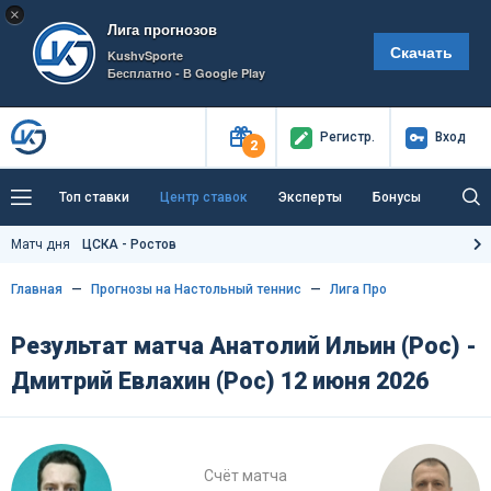
×
Лига прогнозов
Скачать
KushvSporte
Бесплатно - В Google Play
Регистр
.
Вход
2
Топ ставки
Центр ставок
Эксперты
Бонусы
Тренды
Букмекеры
Пресс-центр
Матч дня
ЦСКА - Ростов
Как тут заработать?
Главная
Прогнозы на Настольный теннис
Лига Про
Результат матча Анатолий Ильин (Рос) -
Дмитрий Евлахин (Рос) 12 июня 2026
Счёт матча