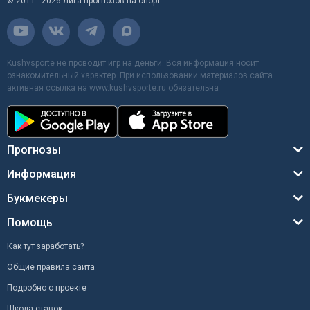
© 2011 - 2026 Лига прогнозов на спорт
Kushvsporte не проводит игр на деньги. Вся информация носит
ознакомительный характер. При использовании материалов сайта
активная ссылка на www.kushvsporte.ru обязательна
Прогнозы
Информация
Букмекеры
Помощь
Как тут заработать?
Общие правила сайта
Подробно о проекте
Школа ставок