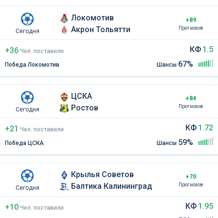
Локомотив
+89
Акрон Тольятти
Прогнозов
Сегодня
КФ
1.5
+36
Чел
.
поставили
67%
Победа Локомотив
Шансы
ЦСКА
+84
Ростов
Прогнозов
Сегодня
КФ
1.72
+21
Чел
.
поставили
59%
Победа ЦСКА
Шансы
Крылья Советов
+70
Балтика Калининград
Прогнозов
Сегодня
КФ
1.95
+10
Чел
.
поставили