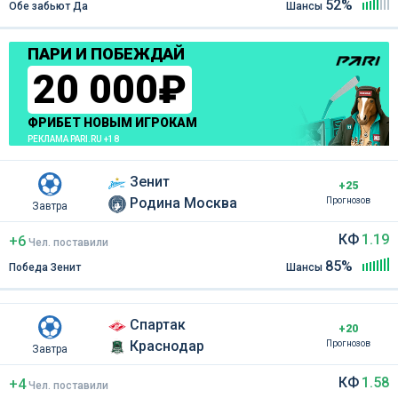
52%
Обе забьют Да
Шансы
ПАРИ И ПОБЕЖДАЙ
20 000₽
ФРИБЕТ НОВЫМ ИГРОКАМ
РЕКЛАМА PARI.RU +18
Зенит
+25
Родина Москва
Прогнозов
Завтра
КФ
1.19
+6
Чел
.
поставили
85%
Победа Зенит
Шансы
Спартак
+20
Краснодар
Прогнозов
Завтра
КФ
1.58
+4
Чел
.
поставили