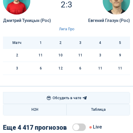
2:3
Дмитрий Туницын (Рос)
Евгений Глазун (Рос)
Лига Про
Матч
1
2
3
4
5
2
11
10
11
3
9
3
6
12
6
11
11
😎
Обсудить в чате
H2H
Таблица
Еще 4 417 прогнозов
Live