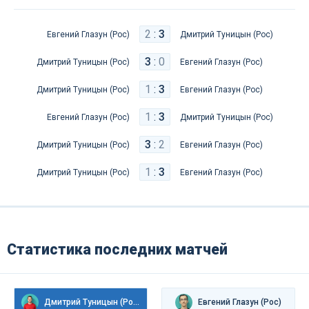
2
:
3
Евгений Глазун (Рос)
Дмитрий Туницын (Рос)
3
:
0
Дмитрий Туницын (Рос)
Евгений Глазун (Рос)
1
:
3
Дмитрий Туницын (Рос)
Евгений Глазун (Рос)
1
:
3
Евгений Глазун (Рос)
Дмитрий Туницын (Рос)
3
:
2
Дмитрий Туницын (Рос)
Евгений Глазун (Рос)
1
:
3
Дмитрий Туницын (Рос)
Евгений Глазун (Рос)
Статистика последних матчей
Дмитрий Туницын (Рос)
Евгений Глазун (Рос)