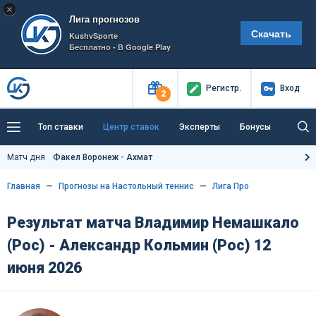
×
Лига прогнозов
Скачать
KushvSporte
Бесплатно - В Google Play
Регистр
.
Вход
2
Топ ставки
Центр ставок
Эксперты
Бонусы
Тренды
Букмекеры
Пресс-центр
Матч дня
Факел Воронеж - Ахмат
Как тут заработать?
Главная
Прогнозы на Настольный теннис
Лига Про
Результат матча Владимир Немашкало
(Рос) - Александр Кольмин (Рос) 12
июня 2026