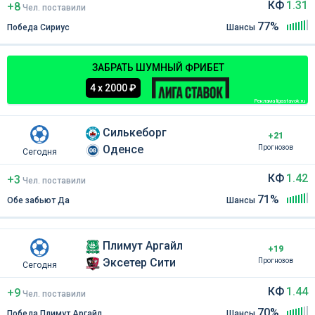
КФ
1.31
+8
Чел
.
поставили
77%
Победа Сириус
Шансы
ЗАБРАТЬ ШУМНЫЙ ФРИБЕТ
4 х 2000 ₽
Реклама ligastavok.ru
Силькеборг
+21
Оденсе
Прогнозов
Сегодня
КФ
1.42
+3
Чел
.
поставили
71%
Обе забьют Да
Шансы
Плимут Аргайл
+19
Эксетер Сити
Прогнозов
Сегодня
КФ
1.44
+9
Чел
.
поставили
70%
Победа Плимут Аргайл
Шансы