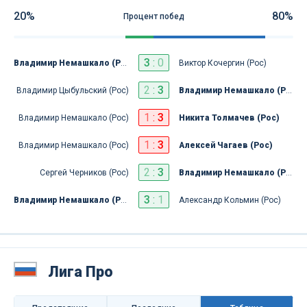
20%
80%
Процент побед
3
:
0
Владимир Немашкало (Рос)
Виктор Кочергин (Рос)
2
:
3
Владимир Цыбульский (Рос)
Владимир Немашкало (Рос)
1
:
3
Владимир Немашкало (Рос)
Никита Толмачев (Рос)
1
:
3
Владимир Немашкало (Рос)
Алексей Чагаев (Рос)
2
:
3
Сергей Черников (Рос)
Владимир Немашкало (Рос)
3
:
1
Владимир Немашкало (Рос)
Александр Кольмин (Рос)
Лига Про