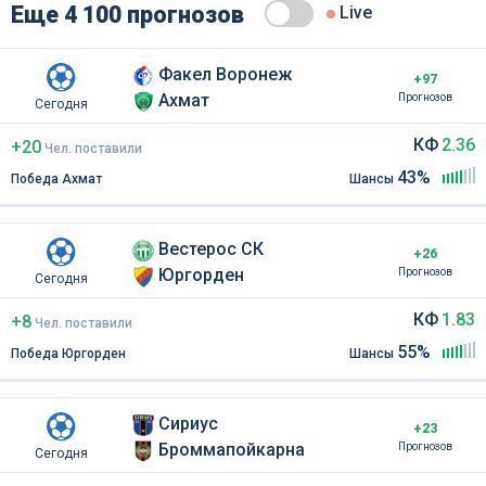
Еще 4 100 прогнозов
Live
Факел Воронеж
+97
Ахмат
Прогнозов
Сегодня
КФ
2.36
+20
Чел
.
поставили
43%
Победа Ахмат
Шансы
Вестерос СК
+26
Юргорден
Прогнозов
Сегодня
КФ
1.83
+8
Чел
.
поставили
55%
Победа Юргорден
Шансы
Сириус
+23
Броммапойкарна
Прогнозов
Сегодня