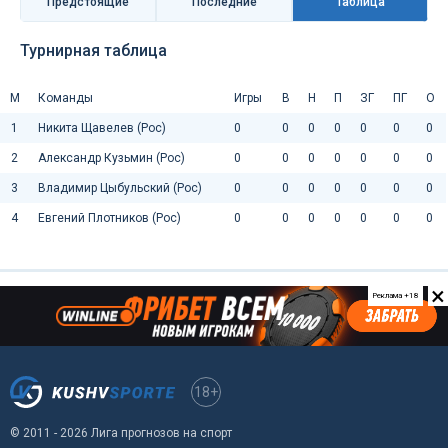
Предстоящие
Последниe
Таблица
Турнирная таблица
М
Команды
Игры
В
Н
П
ЗГ
ПГ
О
1
Никита Щавелев (Рос)
0
0
0
0
0
0
0
2
Александр Кузьмин (Рос)
0
0
0
0
0
0
0
3
Владимир Цыбульский (Рос)
0
0
0
0
0
0
0
4
Евгений Плотников (Рос)
0
0
0
0
0
0
0
×
Реклама +18
18+
© 2011 - 2026 Лига прогнозов на спорт