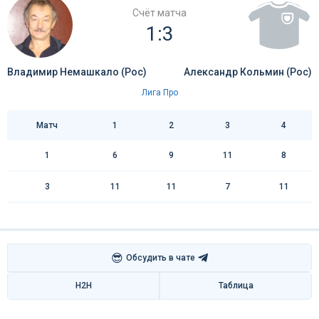
Счёт матча
1:3
Владимир Немашкало (Рос)
Александр Кольмин (Рос)
Лига Про
Матч
1
2
3
4
1
6
9
11
8
3
11
11
7
11
😎
Обсудить в чате
H2H
Таблица