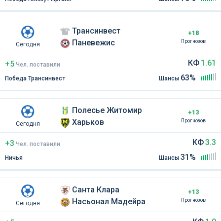
Трансинвест
+18
Паневежис
Прогнозов
Сегодня
КФ
1.61
+5
Чел
.
поставили
63%
Победа Трансинвест
Шансы
Полесье Житомир
+13
Харьков
Прогнозов
Сегодня
КФ
3.3
+3
Чел
.
поставили
31%
Ничья
Шансы
Санта Клара
+13
Насьонал Мадейра
Прогнозов
Сегодня