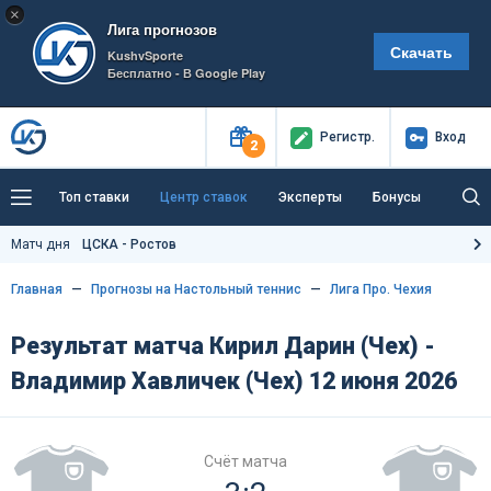
×
Лига прогнозов
Скачать
KushvSporte
Бесплатно - В Google Play
Регистр
.
Вход
2
Топ ставки
Центр ставок
Эксперты
Бонусы
Тренды
Букмекеры
Пресс-центр
Матч дня
ЦСКА - Ростов
Как тут заработать?
Главная
Прогнозы на Настольный теннис
Лига Про. Чехия
Результат матча Кирил Дарин (Чех) -
Владимир Хавличек (Чех) 12 июня 2026
Счёт матча