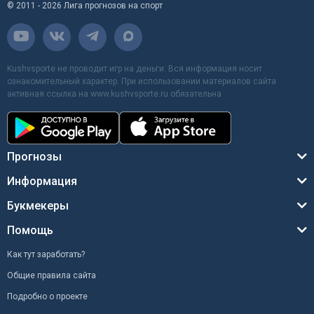
© 2011 - 2026 Лига прогнозов на спорт
Kushvsporte не проводит игр на деньги. Вся информация носит
ознакомительный характер. При использовании материалов сайта
активная ссылка на www.kushvsporte.ru обязательна
Прогнозы
Информация
Букмекеры
Помощь
Как тут заработать?
Общие правила сайта
Подробно о проекте