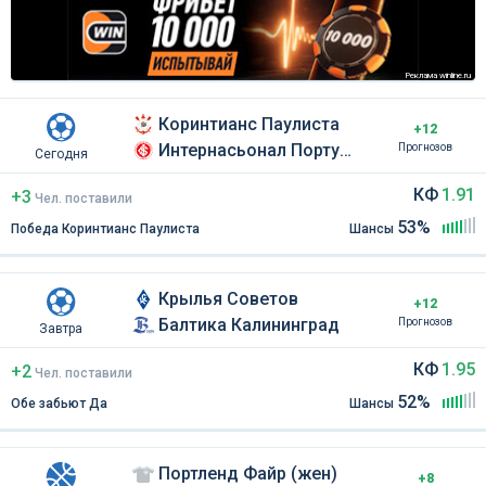
Реклама winline.ru
Коринтианс Паулиста
+12
Интернасьонал Порту-Алегри
Прогнозов
Сегодня
КФ
1.91
+3
Чел
.
поставили
53%
Победа Коринтианс Паулиста
Шансы
Крылья Советов
+12
Балтика Калининград
Прогнозов
Завтра
КФ
1.95
+2
Чел
.
поставили
52%
Обе забьют Да
Шансы
Портленд Файр (жен)
+8