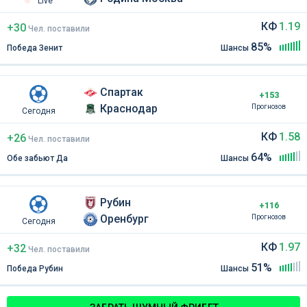
Live
КФ
1.19
+30
Чел
.
поставили
85%
Победа Зенит
Шансы
Спартак
+153
Краснодар
Прогнозов
Сегодня
КФ
1.58
+26
Чел
.
поставили
64%
Обе забьют Да
Шансы
Рубин
+116
Оренбург
Прогнозов
Сегодня
КФ
1.97
+32
Чел
.
поставили
51%
Победа Рубин
Шансы