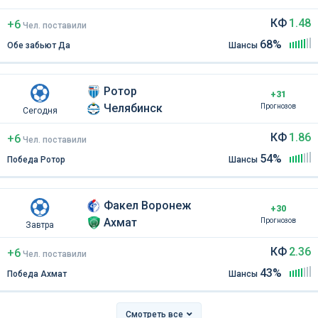
КФ
1.48
+6
Чел
.
поставили
68%
Обе забьют Да
Шансы
Ротор
+31
Челябинск
Прогнозов
Сегодня
КФ
1.86
+6
Чел
.
поставили
54%
Победа Ротор
Шансы
Факел Воронеж
+30
Ахмат
Прогнозов
Завтра
КФ
2.36
+6
Чел
.
поставили
43%
Победа Ахмат
Шансы
Смотреть все