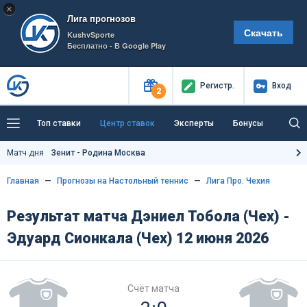
×
Лига прогнозов
Скачать
KushvSporte
Бесплатно - В Google Play
Регистр
.
Вход
2
Топ ставки
Центр ставок
Эксперты
Бонусы
Тренды
Букмекеры
Пресс-центр
Матч дня
Зенит - Родина Москва
Как тут заработать?
Главная
Прогнозы на Настольный теннис
Лига Про. Чехия
Результат матча Дэниел Тобола (Чех) -
Эдуард Сионкала (Чех) 12 июня 2026
Счёт матча