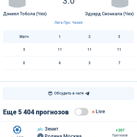
3:0
Дэниел Тобола (Чех)
Эдуард Сионкала (Чех)
Лига Про. Чехия
Матч
1
2
3
3
11
11
11
0
6
3
7
😎
Обсудить в чате
Еще 5 404 прогнозов
Live
Зенит
+207
Родина Москва
Прогнозов