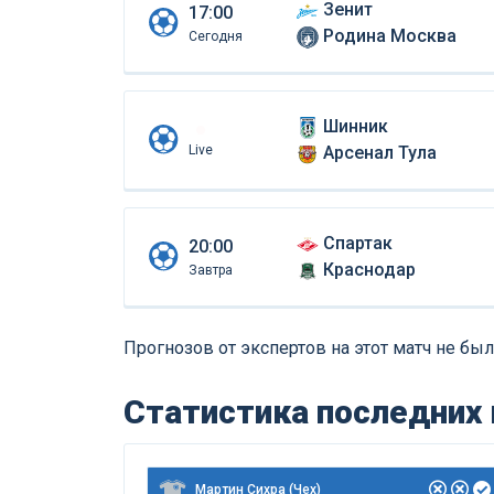
Зенит
17:00
Родина Москва
Сегодня
Шинник
Live
Арсенал Тула
Спартак
20:00
Краснодар
Завтра
Прогнозов от экспертов на этот матч не был
Статистика последних
Мартин Сихра (Чех)