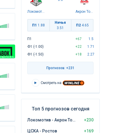
Локомотив
Акрон Тольятти
Ничья
П1
1.88
П2
4.65
3.51
П1
+67
1.5
Ф1 (-1.00)
+22
1.71
Ф1 (-1.50)
+18
2.27
 ligastavok.ru
Прогнозов: +231
Смотреть на
Топ 5 прогнозов сегодня
Локомотив - Акрон Тольятти
+230
ЦСКА - Ростов
+169