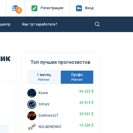
Регистр
ация
Вход
2
-центр
Как тут заработать?
ник
Топ лучших прогнозистов
1 месяц
Профи
Рейтинг
Рейтинг
54 323 $
Ksare
25 519 $
DimaV
20 531 $
Darkness27
15 226 $
NULADNENKO