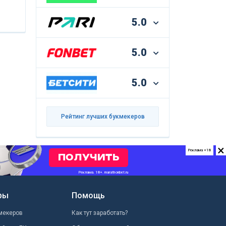
5.0
5.0
5.0
Рейтинг лучших букмекеров
×
Реклама +18
ры
Помощь
мекеров
Как тут заработать?