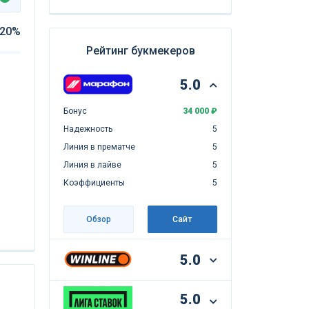
20%
Рейтинг букмекеров
5.0
Бонус
34 000 ₽
Надежность
5
Линия в прематче
5
Линия в лайве
5
Коэффициенты
5
Обзор
Сайт
5.0
5.0