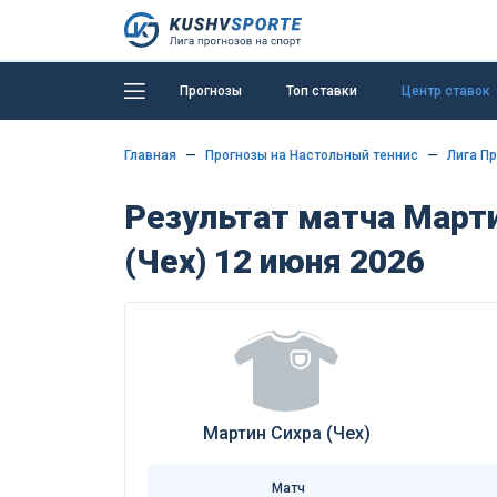
Прогнозы
Топ ставки
Центр ставок
Главная
Прогнозы на Настольный теннис
Лига Пр
Результат матча Марти
(Чех) 12 июня 2026
Мартин Сихра (Чех)
Матч