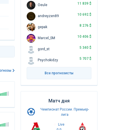
11 839 $
Oeule
10 692 $
andreyzen89
8 276 $
gepak
10 406 $
Marcel_SM
5 340 $
gord_st
5 707 $
Psychokidzy
огнозы
Все прогнозисты
Матч дня
Чемпионат России. Премьер-
лига
Live
0:0