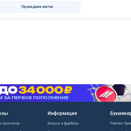
Прошедшие матчи
озы
Информация
Букмеке
ы прогнозов
Бонусы и фрибеты
Рейтинг бук