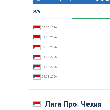
60%
08.08.2026
08.08.2026
08.08.2026
08.08.2026
08.08.2026
08.08.2026
Лига Про. Чехия